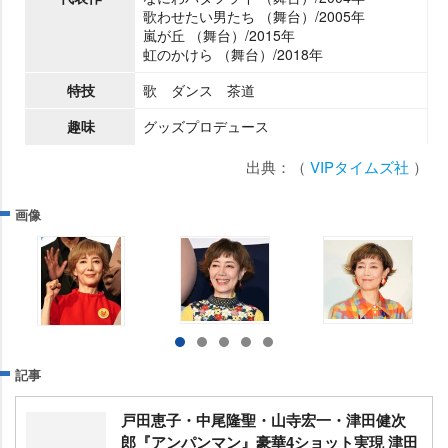
歌わせたい男たち （舞台）/2005年
嵐が丘 （舞台）/2015年
虹のかけら （舞台）/2018年
特技
歌 ダンス 茶道
趣味
グッズプロデュース
出典：（
VIPタイムズ社
）
画像
記事
戸田恵子・中尾隆聖・山寺宏一・津田健次
郎『アンパンマン』豪華4ショット実現 津田