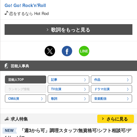
Go! Go! Rock'n'Roll
恋をするなら Hot Rod
歌詞をもっと見る
芸能人事典
芸能人TOP
記事
作品
ランキング情報
TV出演
ドラマ出演
CM出演
歌詞
音楽配信
求人特集
さらに見る
「週3から可」調理スタッフ/無資格可/シフト相談可/デ
NEW