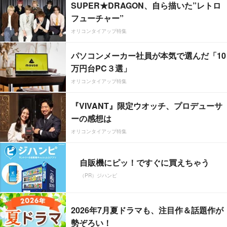
SUPER★DRAGON、自ら描いた”レトロ
フューチャー”
オリコンタイアップ特集
パソコンメーカー社員が本気で選んだ「10
万円台PC３選」
オリコンタイアップ特集
『VIVANT』限定ウオッチ、プロデューサ
ーの感想は
オリコンタイアップ特集
自販機にピッ！ですぐに買えちゃう
（PR）ジハンピ
2026年7月夏ドラマも、注目作＆話題作が
勢ぞろい！