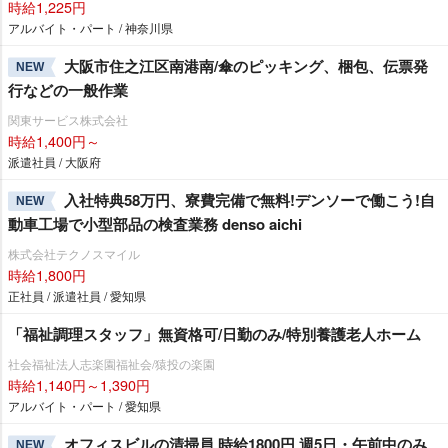
時給1,225円
アルバイト・パート / 神奈川県
大阪市住之江区南港南/傘のピッキング、梱包、伝票発
NEW
行などの一般作業
関東サービス株式会社
時給1,400円～
派遣社員 / 大阪府
入社特典58万円、寮費完備で無料!デンソーで働こう!自
NEW
動車工場で小型部品の検査業務 denso aichi
株式会社テクノスマイル
時給1,800円
正社員 / 派遣社員 / 愛知県
「福祉調理スタッフ」無資格可/日勤のみ/特別養護老人ホーム
社会福祉法人志楽園福祉会/猿投の楽園
時給1,140円～1,390円
アルバイト・パート / 愛知県
オフィスビルの清掃員 時給1800円 週5日・午前中のみ
NEW