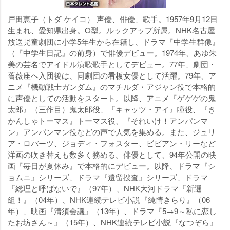
戸田恵子（トダ ケイコ） 声優、俳優、歌手。1957年9月12日
生まれ、愛知県出身。O型。ルックアップ所属。NHK名古屋
放送児童劇団に小学5年生から在籍し、ドラマ『中学生群像』
（『中学生日記』の前身）で俳優デビュー。1974年、あゆ朱
美の芸名でアイドル演歌歌手としてデビュー。77年、劇団・
薔薇座へ入団後は、同劇団の看板女優として活躍。79年、ア
ニメ『機動戦士ガンダム』のマチルダ・アジャン役で本格的
に声優としての活動をスタート。以降、アニメ『ゲゲゲの鬼
太郎』（三作目）鬼太郎役、『キャッツ・アイ』瞳役、『き
かんしゃトーマス』トーマス役、『それいけ！アンパンマ
ン』アンパンマン役などの声で人気を集める。また、ジュリ
ア・ロバーツ、ジョディ・フォスター、ビビアン・リーなど
洋画の吹き替えも数多く務める。俳優として、94年公開の映
画『毎日が夏休み』で本格的にデビュー。以降、ドラマ『シ
ョムニ』シリーズ、ドラマ『遺留捜査』シリーズ、ドラマ
『総理と呼ばないで』（97年）、NHK大河ドラマ『新選
組！』（04年）、NHK連続テレビ小説『純情きらり』（06
年）、映画『清須会議』（13年）、ドラマ『5→9～私に恋し
たお坊さん～』（15年）、NHK連続テレビ小説『なつぞら』