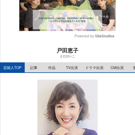
Powered by 
GliaStudios
M
戸田恵子
u
とだけいこ
t
e
芸能人TOP
記事
作品
TV出演
ドラマ出演
CM出演