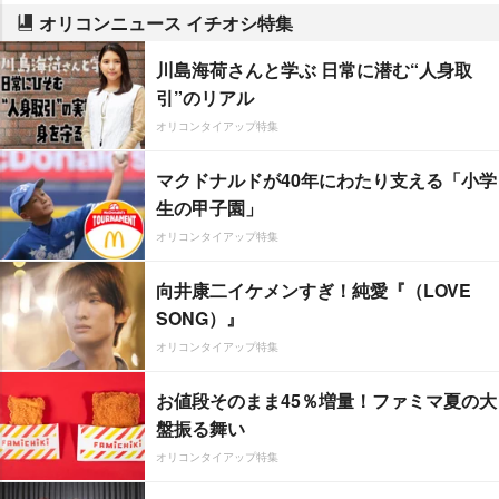
オリコンニュース イチオシ特集
川島海荷さんと学ぶ 日常に潜む“人身取
引”のリアル
オリコンタイアップ特集
マクドナルドが40年にわたり支える「小学
生の甲子園」
オリコンタイアップ特集
向井康二イケメンすぎ！純愛『（LOVE
SONG）』
オリコンタイアップ特集
お値段そのまま45％増量！ファミマ夏の大
盤振る舞い
オリコンタイアップ特集