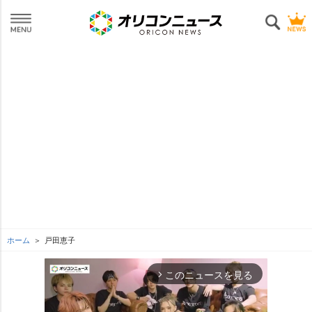
ホーム
戸田恵子
このニュースを見る
arrow_forward_ios