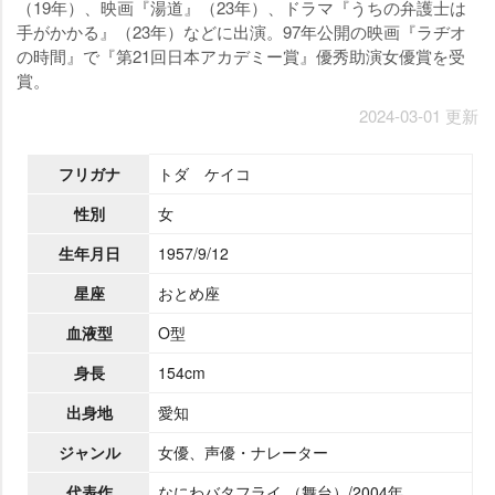
（19年）、映画『湯道』（23年）、ドラマ『うちの弁護士は
手がかかる』（23年）などに出演。97年公開の映画『ラヂオ
の時間』で『第21回日本アカデミー賞』優秀助演女優賞を受
賞。
2024-03-01 更新
フリガナ
トダ ケイコ
性別
女
生年月日
1957/9/12
星座
おとめ座
血液型
O型
身長
154cm
出身地
愛知
ジャンル
女優、声優・ナレーター
代表作
なにわバタフライ （舞台）/2004年