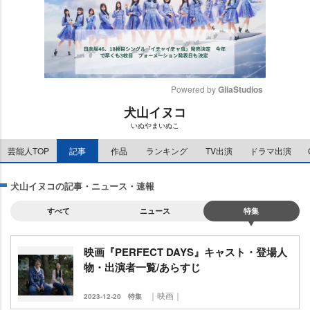
Powered by 
GliaStudios
犬山イヌコ
M
いぬやまいぬこ
u
t
芸能人TOP
記事
作品
ランキング
TV出演
ドラマ出演
e
犬山イヌコの記事・ニュース・速報
すべて
ニュース
特集
映画『PERFECT DAYS』キャスト・登場人
物・出演者一覧/あらすじ
｜映画｜
2023-12-20
特集