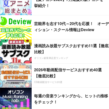
挙紹介！
芸能界を志す10代～20代を応援！ オーデ
ィション・スクール情報はDeview
漫画読み放題サブスクおすすめ11選【徹底
比較】
オリコン顧客満足度ランキング
2026年動画配信サービスおすすめ40選
【徹底比較】
CS動画配信サービス20選
毎週の音楽ランキングから、ヒットの推移
をチェック！