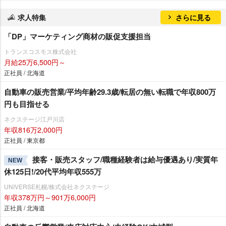
求人特集
さらに見る
「DP」マーケティング商材の販促支援担当
トランスコスモス株式会社
月給25万6,500円～
正社員 / 北海道
自動車の販売営業/平均年齢29.3歳/転居の無い転職で年収800万
円も目指せる
ネクステージ江戸川店
年収816万2,000円
正社員 / 東京都
接客・販売スタッフ/職種経験者は給与優遇あり/実質年
NEW
休125日!/20代平均年収555万
UNIVERSE札幌/株式会社ネクステージ
年収378万円～901万6,000円
正社員 / 北海道