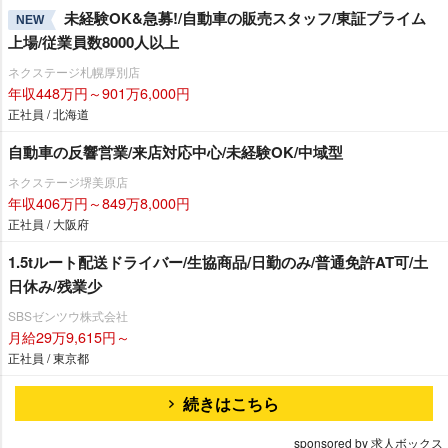
未経験OK&急募!/自動車の販売スタッフ/東証プライム
NEW
上場/従業員数8000人以上
ネクステージ札幌厚別店
年収448万円～901万6,000円
正社員 / 北海道
自動車の反響営業/来店対応中心/未経験OK/中域型
ネクステージ堺美原店
年収406万円～849万8,000円
正社員 / 大阪府
1.5tルート配送ドライバー/生協商品/日勤のみ/普通免許AT可/土
日休み/残業少
SBSゼンツウ株式会社
月給29万9,615円～
正社員 / 東京都
続きはこちら
sponsored by 求人ボックス