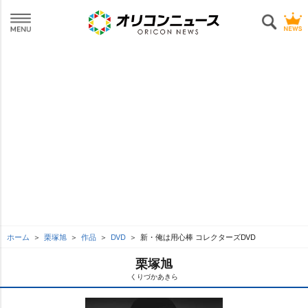
ホーム
栗塚旭
作品
DVD
新・俺は用心棒 コレクターズDVD
栗塚旭
くりづかあきら