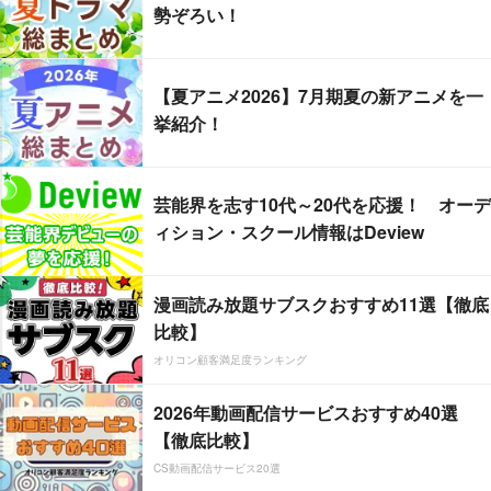
勢ぞろい！
【夏アニメ2026】7月期夏の新アニメを一
挙紹介！
芸能界を志す10代～20代を応援！ オーデ
ィション・スクール情報はDeview
漫画読み放題サブスクおすすめ11選【徹底
比較】
オリコン顧客満足度ランキング
2026年動画配信サービスおすすめ40選
【徹底比較】
CS動画配信サービス20選