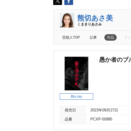
熊切あさ美
くまきりあさみ
芸能人TOP
記事
作品
ラン
愚か者のブル
Blu-ray
発売日
2023年09月27日
品番
PCXP-50995