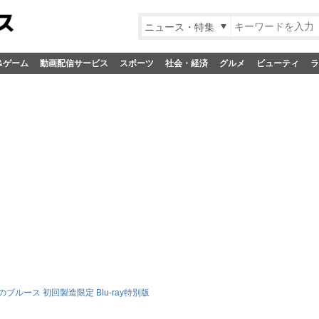
ニュース・特集
&ゲーム
動画配信サービス
スポーツ
社会・経済
グルメ
ビューティ
ラ
ブルース 初回製造限定 Blu-ray特別版