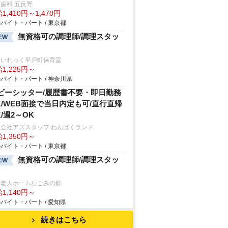
歯科 五反野
1,410円～1,470円
バイト・パート / 東京都
無資格可の調理師/調理スタッ
EW
ゃいれっく平戸町保育室
1,225円～
バイト・パート / 神奈川県
ビーシッター/履歴書不要・即日勤務
K/WEB面接で当日内定も可/直行直帰
K/週2～OK
会社アズスタッフ わんぱくランド
1,350円～
バイト・パート / 東京都
無資格可の調理師/調理スタッ
EW
料老人ホームなごみの郷
1,140円～
バイト・パート / 愛知県
続きはこちら