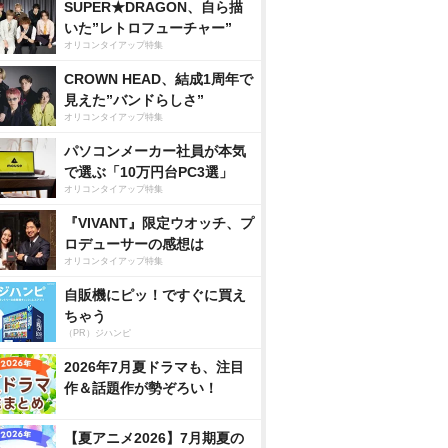
SUPER★DRAGON、自ら描
いた”レトロフューチャー”
オリコンタイアップ特集
CROWN HEAD、結成1周年で
見えた”バンドらしさ”
オリコンタイアップ特集
パソコンメーカー社員が本気
で選ぶ「10万円台PC3選」
オリコンタイアップ特集
『VIVANT』限定ウオッチ、プ
ロデューサーの感想は
オリコンタイアップ特集
自販機にピッ！ですぐに買え
ちゃう
（PR）ジハンピ
2026年7月夏ドラマも、注目
作＆話題作が勢ぞろい！
【夏アニメ2026】7月期夏の