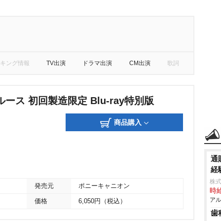
キング情報
TV出演
ドラマ出演
CM出演
歌詞
ース 初回製造限定 Blu-ray特別版
商品購入
通
経
株式
発売元
ポニーキャニオン
時給
アル
価格
6,050円（税込）
歯