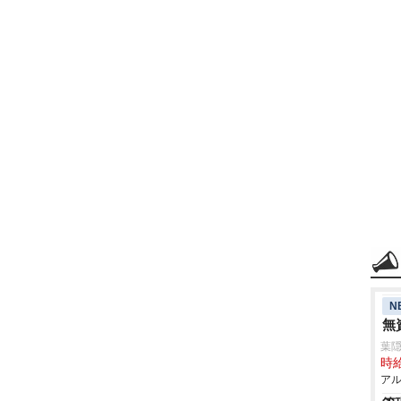
N
無
葉
時給
アル