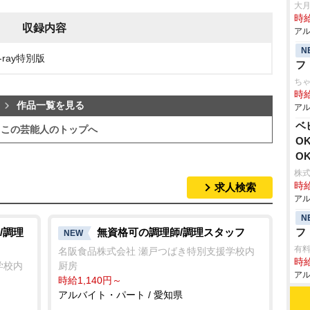
大月
時給
収録内容
アル
N
-ray特別版
フ
ち
時給
作品一覧を見る
アル
ベ
この芸能人のトップへ
O
O
株式
時給
求人検索
アル
N
/調理
無資格可の調理師/調理スタッフ
フ
NEW
有
名阪食品株式会社 瀬戸つばき特別支援学校内
時給
学校内
厨房
アル
時給1,140円～
アルバイト・パート / 愛知県