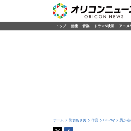
トップ
芸能
音楽
ドラマ&映画
アニメ
ホーム
熊切あさ美
作品
Blu-ray
愚か者の