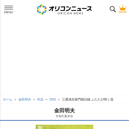
ホーム
金田明夫
作品
DVD
三屋清左衛門残日録 ふたたび咲く花
金田明夫
かねだあきお