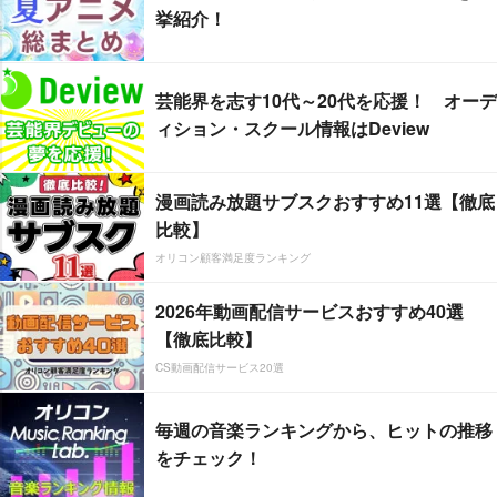
挙紹介！
芸能界を志す10代～20代を応援！ オーデ
ィション・スクール情報はDeview
漫画読み放題サブスクおすすめ11選【徹底
比較】
オリコン顧客満足度ランキング
2026年動画配信サービスおすすめ40選
【徹底比較】
CS動画配信サービス20選
毎週の音楽ランキングから、ヒットの推移
をチェック！