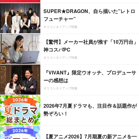
SUPER★DRAGON、自ら描いた”レトロ
フューチャー”
オリコンタイアップ特集
【驚愕】メーカー社員が推す「10万円台」
神コスパPC
オリコンタイアップ特集
『VIVANT』限定ウオッチ、プロデューサ
ーの感想は
オリコンタイアップ特集
2026年7月夏ドラマも、注目作＆話題作が
勢ぞろい！
【夏アニメ2026】7月期夏の新アニメを一