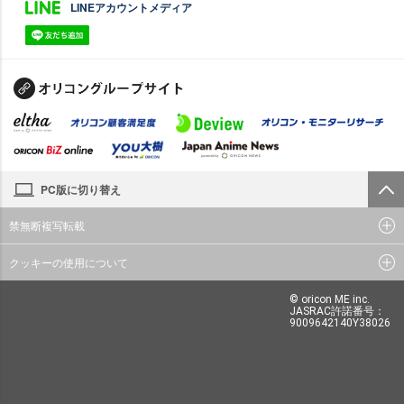
LINEアカウントメディア
PC版に切り替え
禁無断複写転載
クッキーの使用について
© oricon ME inc.
JASRAC許諾番号：
9009642140Y38026