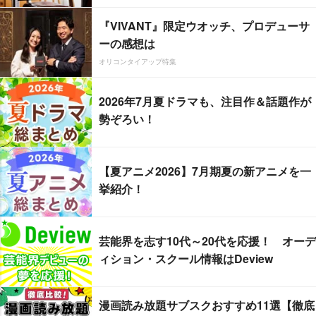
『VIVANT』限定ウオッチ、プロデューサ
ーの感想は
オリコンタイアップ特集
2026年7月夏ドラマも、注目作＆話題作が
勢ぞろい！
【夏アニメ2026】7月期夏の新アニメを一
挙紹介！
芸能界を志す10代～20代を応援！ オーデ
ィション・スクール情報はDeview
漫画読み放題サブスクおすすめ11選【徹底