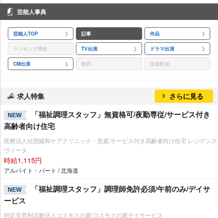
芸能人事典
芸能人TOP
記事
作品
ランキング情報
TV出演
ドラマ出演
CM出演
歌詞
音楽配信
求人特集
さらに見る
「福祉調理スタッフ」無資格可/夜勤専従/サービス付き
NEW
高齢者向け住宅
医療法人社団緩和ケアクリニック・恵庭/サービス付き高齢者向け住宅 レジデンス
ヴィータ
時給1,115円
アルバイト・パート / 北海道
「福祉調理スタッフ」調理師免許必須/午前のみ/デイサ
NEW
ービス
特定非営利活動法人コスモスの家/コスモスの家デイサービス