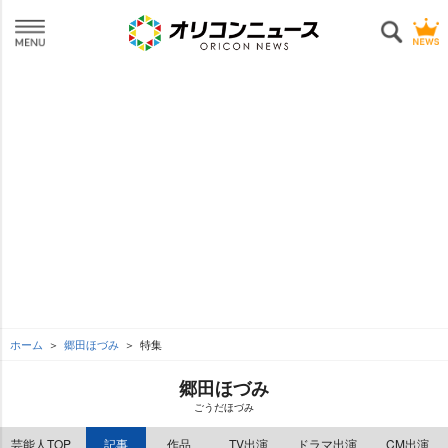
ホーム
郷田ほづみ
特集
郷田ほづみ
ごうだほづみ
芸能人TOP
記事
作品
TV出演
ドラマ出演
CM出演