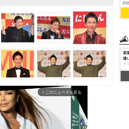
正社
茶
違
オ
このニュースを見る
arrow_forward_ios