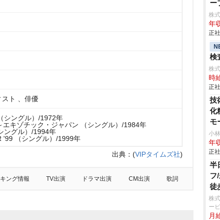
ー
株
年収
正社
N
検査
株
時給
正社
スト 、俳優
技
化
シングル）/1972年
モ
～エキゾチック・ジャパン （シングル）/1984年
ングル）/1994年
小
R '99 （シングル）/1999年
年収
正社
出典：
(
VIPタイムズ社
)
半
フ
キング情報
TV出演
ドラマ出演
CM出演
歌詞
徒
株
ービ
月