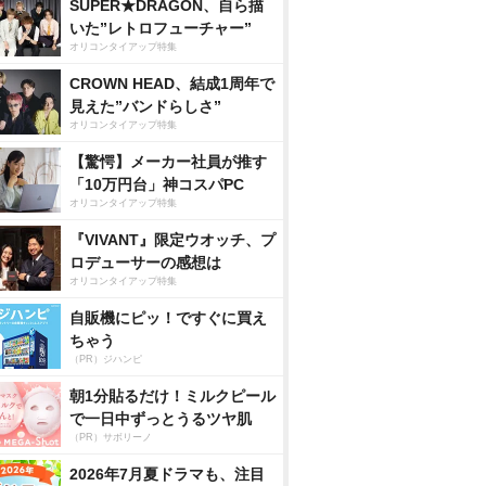
SUPER★DRAGON、自ら描
いた”レトロフューチャー”
オリコンタイアップ特集
CROWN HEAD、結成1周年で
見えた”バンドらしさ”
オリコンタイアップ特集
【驚愕】メーカー社員が推す
「10万円台」神コスパPC
オリコンタイアップ特集
『VIVANT』限定ウオッチ、プ
ロデューサーの感想は
オリコンタイアップ特集
自販機にピッ！ですぐに買え
ちゃう
（PR）ジハンピ
朝1分貼るだけ！ミルクピール
で一日中ずっとうるツヤ肌
（PR）サボリーノ
2026年7月夏ドラマも、注目