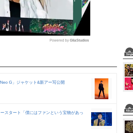
Powered by 
GliaStudios
M
u
t
e
 Neo G」ジャケット&新アー写公開
ツアースタート「僕にはファンという宝物があっ