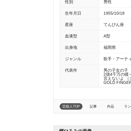
性別
男性
生年月日
1955/10/18
星座
てんびん座
血液型
A型
出身地
福岡県
ジャンル
歌手・アーティ
代表作
男の子女の子 （
2億4千万の瞳
言えないよ （シ
GOLD FINGE
芸能人TOP
記事
作品
ラン