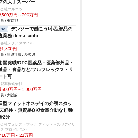
プの大手スーパー
式会社マルエツ
500万円～700万円
員 / 東京都
デンソーで働こう!小型部品の
EW
業務 denso aichi
式会社テクノスマイル
1,800円
員 / 派遣社員 / 愛知県
術開発職/OTC医薬品・医薬部外品・
粧品・食品など/フルフレックス・リ
ート可
林製薬株式会社
500万円～1,000万円
員 / 大阪府
日型フィットネスデイの介護スタッ
/未経験・無資格OK/食事介助なし/駅
歩2分
式会社フォレストブック フィットネス型デイサ
ス プログレス32
給18万円～22万円