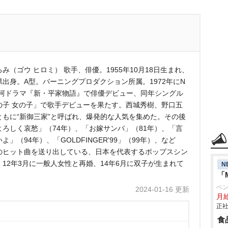
み（ゴウ ヒロミ） 歌手、俳優。1955年10月18日生まれ、
県出身。A型。バーニングプロダクション所属。1972年にN
大河ドラマ『新・平家物語』で俳優デビュー、同年シングル
の子 女の子」で歌手デビューを果たす。西城秀樹、野口五
ともに“新御三家”と呼ばれ、爆発的な人気を集めた。その後
よろしく哀愁」（74年）、「お嫁サンバ」（81年）、「言
よ」（94年）、「GOLDFINGER'99」（99年）、など
のヒット曲を送り出している、日本を代表するポップスシン
。12年3月に一般人女性と再婚、14年6月に双子が生まれて
N
「
ベ
2024-01-16 更新
月給
正社
食