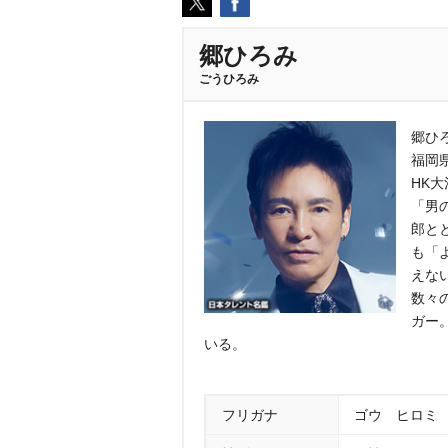
郷ひろみ
ごうひろみ
郷ひろ
福岡
HK
「男
郎と
も「
えない
数々
ガー
いる。
フリガナ
ゴウ ヒロミ