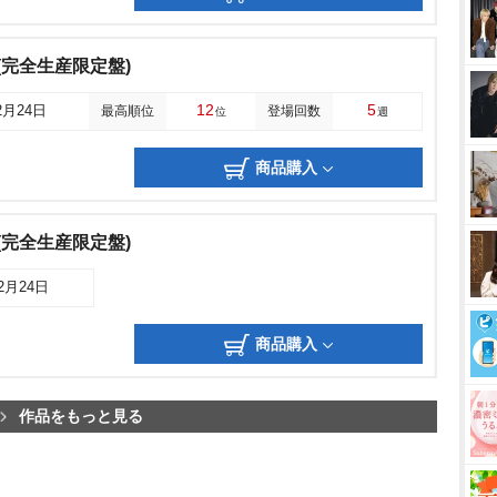
(完全生産限定盤)
12
5
2月24日
最高順位
登場回数
位
週
商品購入
(完全生産限定盤)
12月24日
商品購入
作品をもっと見る