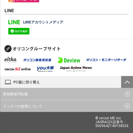
LINE
LINEアカウントメディア
PC版に切り替え
禁無断複写転載
クッキーの使用について
© oricon ME inc.
JASRAC許諾番号：
9009642140Y38026