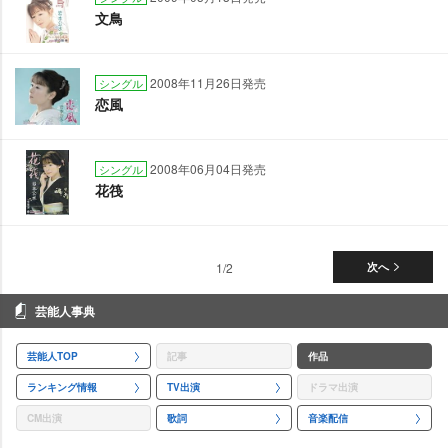
文鳥
2008年11月26日発売
シングル
恋風
2008年06月04日発売
シングル
花筏
1/2
次へ
芸能人事典
芸能人TOP
記事
作品
ランキング情報
TV出演
ドラマ出演
CM出演
歌詞
音楽配信