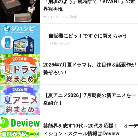
「別班のよう」腕時計で『VIVANT』の世
界観再現
オリコンタイアップ特集
自販機にピッ！ですぐに買えちゃう
（PR）ジハンピ
2026年7月夏ドラマも、注目作＆話題作が
勢ぞろい！
【夏アニメ2026】7月期夏の新アニメを一
挙紹介！
芸能界を志す10代～20代を応援！ オーデ
ィション・スクール情報はDeview