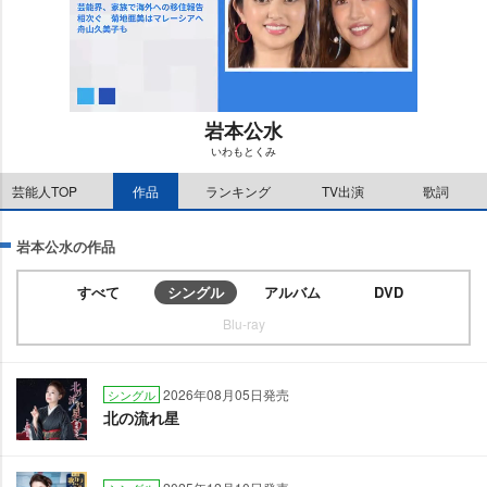
本公水
いわもとくみ
M
芸能人TOP
作品
ランキング
TV出演
歌詞
u
t
e
本公水の作品
すべて
シングル
アルバム
DVD
Blu-ray
2026年08月05日発売
シングル
北の流れ星