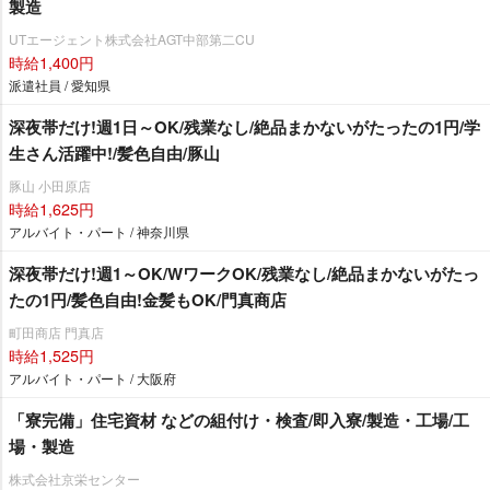
製造
UTエージェント株式会社AGT中部第二CU
時給1,400円
派遣社員 / 愛知県
深夜帯だけ!週1日～OK/残業なし/絶品まかないがたったの1円/学
生さん活躍中!/髪色自由/豚山
豚山 小田原店
時給1,625円
アルバイト・パート / 神奈川県
深夜帯だけ!週1～OK/WワークOK/残業なし/絶品まかないがたっ
たの1円/髪色自由!金髪もOK/門真商店
町田商店 門真店
時給1,525円
アルバイト・パート / 大阪府
「寮完備」住宅資材 などの組付け・検査/即入寮/製造・工場/工
場・製造
株式会社京栄センター