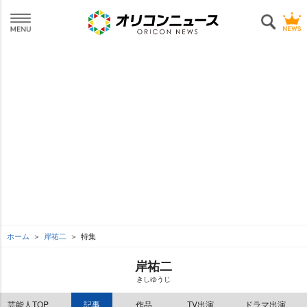
ホーム
岸祐二
特集
岸祐二
きしゆうじ
芸能人TOP
記事
作品
TV出演
ドラマ出演