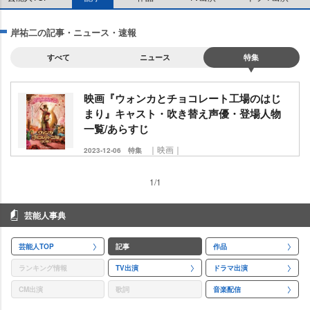
岸祐二の記事・ニュース・速報
すべて
ニュース
特集
映画『ウォンカとチョコレート工場のはじ
まり』キャスト・吹き替え声優・登場人物
一覧/あらすじ
｜映画｜
2023-12-06
特集
1/1
芸能人事典
芸能人TOP
記事
作品
ランキング情報
TV出演
ドラマ出演
CM出演
歌詞
音楽配信