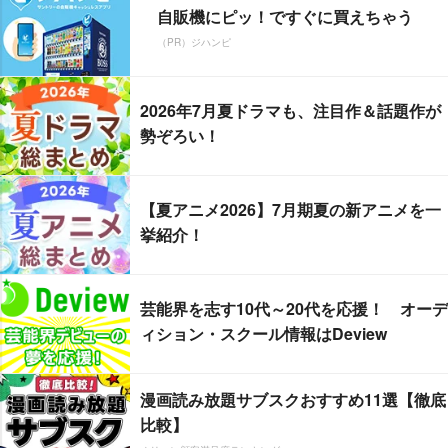
自販機にピッ！ですぐに買えちゃう
（PR）ジハンピ
2026年7月夏ドラマも、注目作＆話題作が
勢ぞろい！
【夏アニメ2026】7月期夏の新アニメを一
挙紹介！
芸能界を志す10代～20代を応援！ オーデ
ィション・スクール情報はDeview
漫画読み放題サブスクおすすめ11選【徹底
比較】