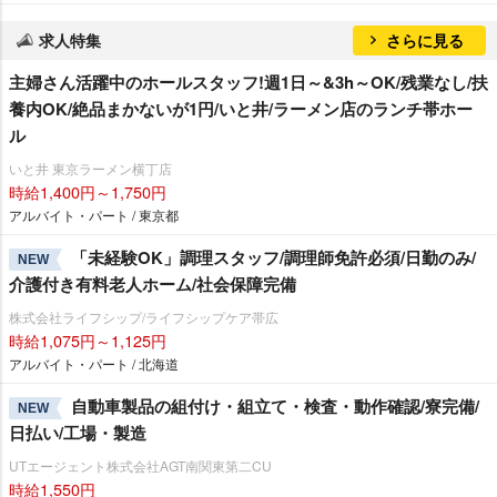
求人特集
さらに見る
主婦さん活躍中のホールスタッフ!週1日～&3h～OK/残業なし/扶
養内OK/絶品まかないが1円/いと井/ラーメン店のランチ帯ホー
ル
いと井 東京ラーメン横丁店
時給1,400円～1,750円
アルバイト・パート / 東京都
「未経験OK」調理スタッフ/調理師免許必須/日勤のみ/
NEW
介護付き有料老人ホーム/社会保障完備
株式会社ライフシップ/ライフシップケア帯広
時給1,075円～1,125円
アルバイト・パート / 北海道
自動車製品の組付け・組立て・検査・動作確認/寮完備/
NEW
日払い/工場・製造
UTエージェント株式会社AGT南関東第二CU
時給1,550円