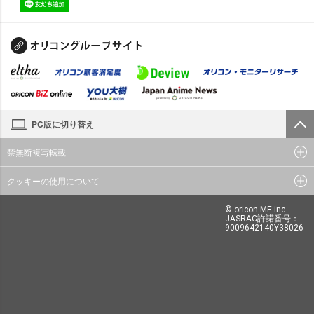
PC版に切り替え
禁無断複写転載
クッキーの使用について
© oricon ME inc.
JASRAC許諾番号：
9009642140Y38026