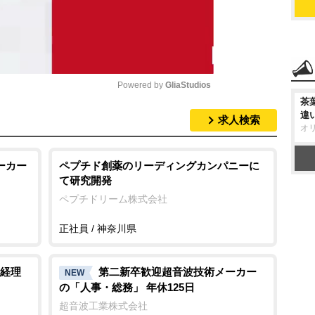
Powered by 
GliaStudios
茶
違
求人検索
M
オ
u
t
ーカー
ペプチド創薬のリーディングカンパニーに
て研究開発
e
ペプチドリーム株式会社
正社員 / 神奈川県
経理
第二新卒歓迎超音波技術メーカー
NEW
の「人事・総務」 年休125日
超音波工業株式会社