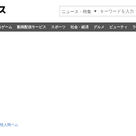
ニュース・特集
&ゲーム
動画配信サービス
スポーツ
社会・経済
グルメ
ビューティ
ラ
妖怪人間ベム