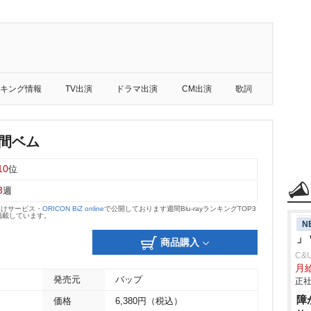
キング情報
TV出演
ドラマ出演
CM出演
歌詞
人間ベム
10
位
3
週
向けサービス・
ORICON BiZ online
で公開しております週間Blu-rayランキングTOP3
掲載しています。
N
」
商品購入
C&
月
発売元
バップ
正社
障
価格
6,380円（税込）