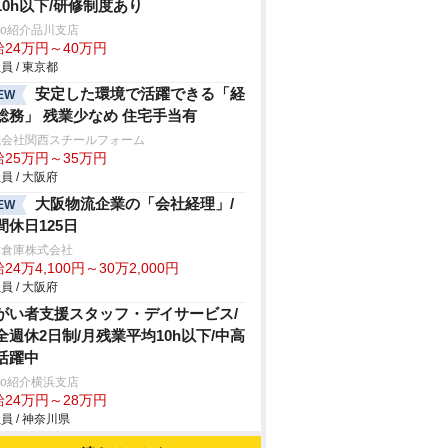
10h以下/研修制度あり
trio紹介品川支店
給24万円～40万円
員 / 東京都
安定した環境で活躍できる「経
EW
総務」 残業少なめ 住宅手当有
式会社関西スチールフォーム
給25万円～35万円
員 / 大阪府
大阪物流企業の「会社経理」/
EW
間休日125日
津倉庫株式会社
24万4,100円～30万2,000円
員 / 大阪府
がい者支援スタッフ・デイサービス/
全週休2日制/月残業平均10h以下/中高
活躍中
trio紹介横浜支店
給24万円～28万円
員 / 神奈川県