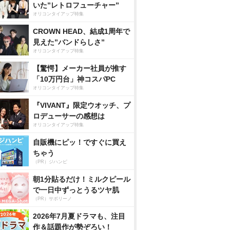
いた”レトロフューチャー”
オリコンタイアップ特集
CROWN HEAD、結成1周年で
見えた”バンドらしさ”
オリコンタイアップ特集
【驚愕】メーカー社員が推す
「10万円台」神コスパPC
オリコンタイアップ特集
『VIVANT』限定ウオッチ、プ
ロデューサーの感想は
オリコンタイアップ特集
自販機にピッ！ですぐに買え
ちゃう
（PR）ジハンピ
朝1分貼るだけ！ミルクピール
で一日中ずっとうるツヤ肌
（PR）サボリーノ
2026年7月夏ドラマも、注目
作＆話題作が勢ぞろい！