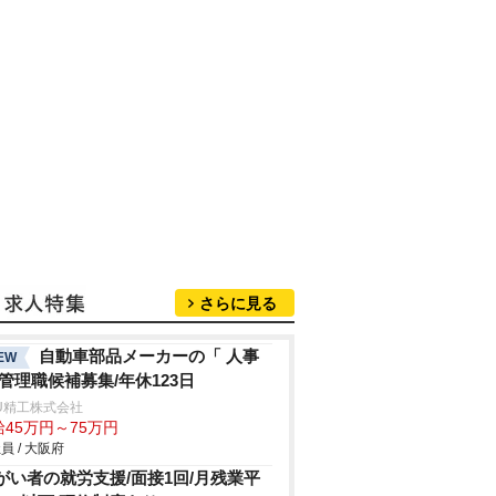
さらに見る
自動車部品メーカーの「 人事
EW
 管理職候補募集/年休123日
U精工株式会社
給45万円～75万円
員 / 大阪府
がい者の就労支援/面接1回/月残業平