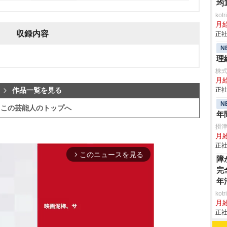
均
ko
月
収録内容
正社
N
理
株
月
正社
作品一覧を見る
N
この芸能人のトップへ
年
摂
月給
正社
このニュースを見る
arrow_forward_ios
障
完
年
ko
月
正社