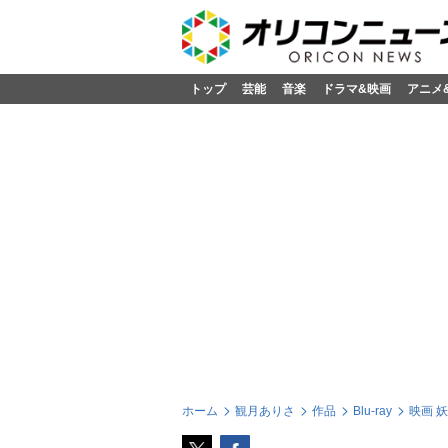
トップ
芸能
音楽
ドラマ&映画
アニメ
ホーム
観月ありさ
作品
Blu-ray
映画 