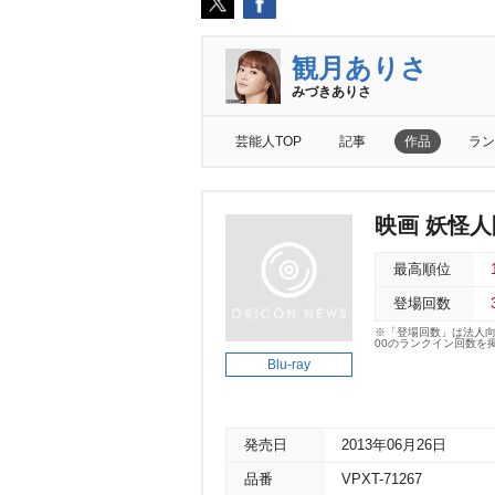
観月ありさ
みづきありさ
芸能人TOP
記事
作品
ラン
映画 妖怪
最高順位
登場回数
※「登場回数」は法人
00のランクイン回数を
Blu-ray
発売日
2013年06月26日
品番
VPXT-71267