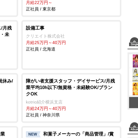
月給22万円～
正社員 / 東京都
/月残
設備工事
格・未
クリエイト株式会社
月給25万円～40万円
正社員 / 北海道
祝休み/
障がい者支援スタッフ・デイサービス/月残
業平均10h以下/無資格・未経験OK/ブラン
クOK
kotrio紹介横浜支店
月給24万円～40万円
正社員 / 神奈川県
企業
和菓子メーカーの「商品管理」/賞
NEW