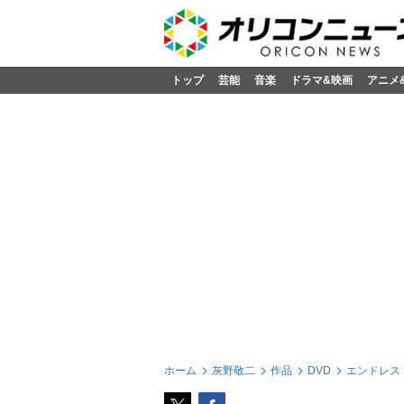
トップ
芸能
音楽
ドラマ&映画
アニメ
ホーム
灰野敬二
作品
DVD
エンドレス