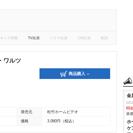
キング情報
TV出演
ドラマ出演
CM出演
歌詞
・ワルツ
商品購入
金
WD
時給
発売元
松竹ホームビデオ
派遣
価格
3,080円（税込）
ホ
ケ