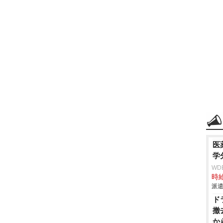
医
学
WD
時給
派遣
ド
撤
か