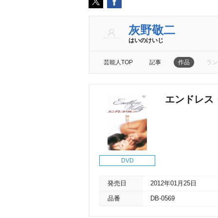
灰野敬二
はいのけいじ
芸能人TOP
記事
作品
ラン
エンドレス
DVD
発売日
2012年01月25日
品番
DB-0569