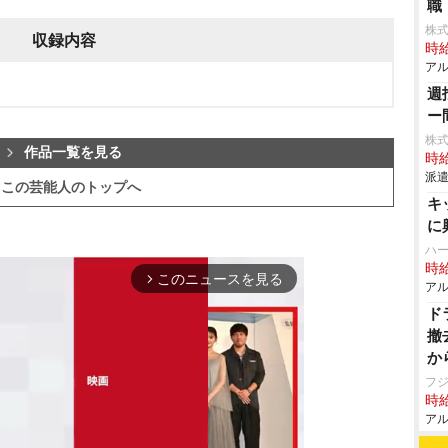
職
株式
収録内容
時給
アル
週
ー
株
作品一覧を見る
時給
派遣
この芸能人のトップへ
キ
に
ハ
時給
このニュースを見る
arrow_forward_ios
アル
ド
撤
か
フ
時給
アル