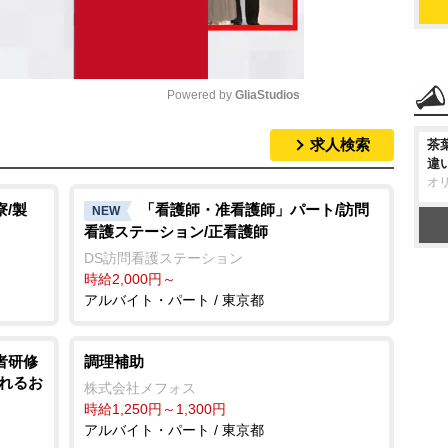
Powered by 
GliaStudios
求人検索
茶
M
違
u
オ
t
/製
「看護師・准看護師」パート/訪問
NEW
看護ステーション/正看護師
e
DS訪問看護ステーション
時給2,000円～
アルバイト・パート / 東京都
者研修
調理補助
されるお
株式会社メフォス
時給1,250円～1,300円
アルバイト・パート / 東京都