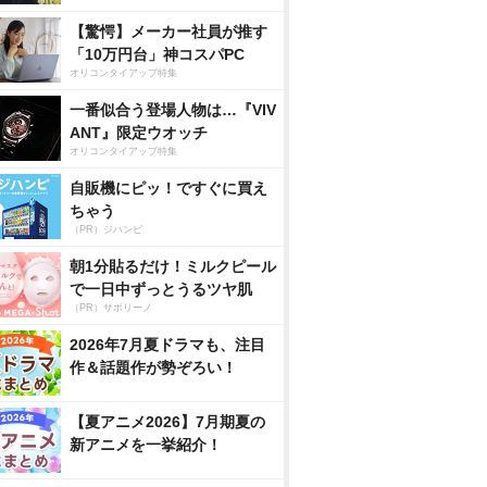
【驚愕】メーカー社員が推す
「10万円台」神コスパPC
オリコンタイアップ特集
一番似合う登場人物は…『VIV
ANT』限定ウオッチ
オリコンタイアップ特集
自販機にピッ！ですぐに買え
ちゃう
（PR）ジハンピ
朝1分貼るだけ！ミルクピール
で一日中ずっとうるツヤ肌
（PR）サボリーノ
2026年7月夏ドラマも、注目
作＆話題作が勢ぞろい！
【夏アニメ2026】7月期夏の
新アニメを一挙紹介！