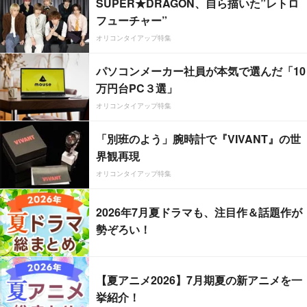
SUPER★DRAGON、自ら描いた”レトロ
フューチャー”
オリコンタイアップ特集
パソコンメーカー社員が本気で選んだ「10
万円台PC３選」
オリコンタイアップ特集
「別班のよう」腕時計で『VIVANT』の世
界観再現
オリコンタイアップ特集
2026年7月夏ドラマも、注目作＆話題作が
勢ぞろい！
【夏アニメ2026】7月期夏の新アニメを一
挙紹介！