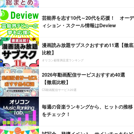
芸能界を志す10代～20代を応援！ オーデ
ィション・スクール情報はDeview
漫画読み放題サブスクおすすめ11選【徹底
比較】
オリコン顧客満足度ランキング
2026年動画配信サービスおすすめ40選
【徹底比較】
CS動画配信サービス20選
毎週の音楽ランキングから、ヒットの推移
をチェック！
試写会、登壇イベント、サインチェキなど