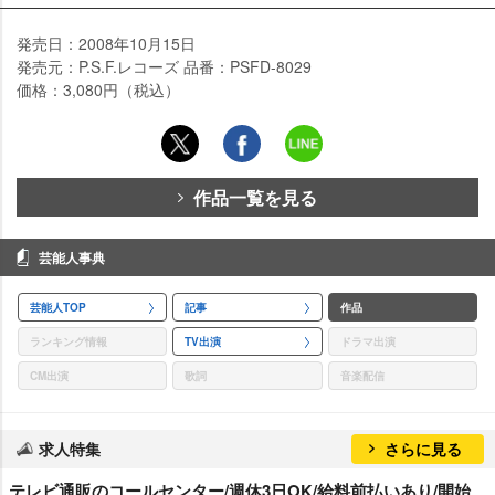
発売日：2008年10月15日
発売元：P.S.F.レコーズ 品番：PSFD-8029
価格：3,080円（税込）
作品一覧を見る
芸能人事典
芸能人TOP
記事
作品
ランキング情報
TV出演
ドラマ出演
CM出演
歌詞
音楽配信
求人特集
さらに見る
テレビ通販のコールセンター/週休3日OK/給料前払いあり/開始