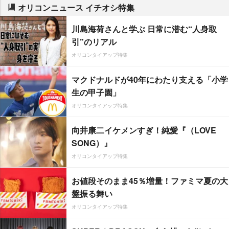
オリコンニュース イチオシ特集
川島海荷さんと学ぶ 日常に潜む“人身取
引”のリアル
オリコンタイアップ特集
マクドナルドが40年にわたり支える「小学
生の甲子園」
オリコンタイアップ特集
向井康二イケメンすぎ！純愛『（LOVE
SONG）』
オリコンタイアップ特集
お値段そのまま45％増量！ファミマ夏の大
盤振る舞い
オリコンタイアップ特集