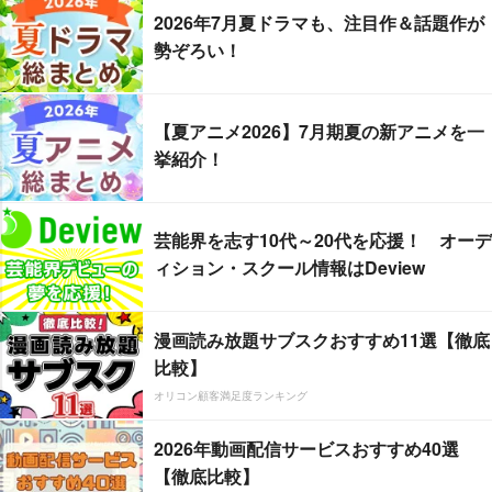
2026年7月夏ドラマも、注目作＆話題作が
勢ぞろい！
【夏アニメ2026】7月期夏の新アニメを一
挙紹介！
芸能界を志す10代～20代を応援！ オーデ
ィション・スクール情報はDeview
漫画読み放題サブスクおすすめ11選【徹底
比較】
オリコン顧客満足度ランキング
2026年動画配信サービスおすすめ40選
【徹底比較】