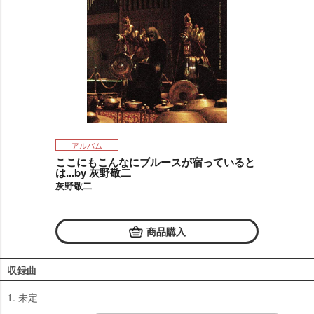
アルバム
ここにもこんなにブルースが宿っていると
は...by 灰野敬二
灰野敬二
商品購入
収録曲
1. 未定