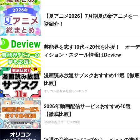
【夏アニメ2026】7月期夏の新アニメを一
挙紹介！
芸能界を志す10代～20代を応援！ オーデ
ィション・スクール情報はDeview
漫画読み放題サブスクおすすめ11選【徹底
比較】
オリコン顧客満足度ランキング
2026年動画配信サービスおすすめ40選
【徹底比較】
CS動画配信サービス20選
毎週の音楽ランキングから、ヒットの推移