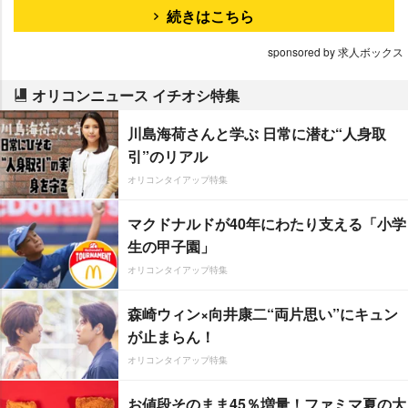
続きはこちら
sponsored by 求人ボックス
オリコンニュース イチオシ特集
川島海荷さんと学ぶ 日常に潜む“人身取
引”のリアル
オリコンタイアップ特集
マクドナルドが40年にわたり支える「小学
生の甲子園」
オリコンタイアップ特集
森崎ウィン×向井康二“両片思い”にキュン
が止まらん！
オリコンタイアップ特集
お値段そのまま45％増量！ファミマ夏の大