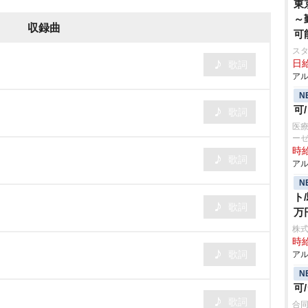
東
～
収録曲
可
ス
日給
歌詞
アル
N
可
歌詞
医療
ー
時給
歌詞
アル
N
ト
歌詞
万
株
時給
歌詞
アル
N
可
歌詞
合同