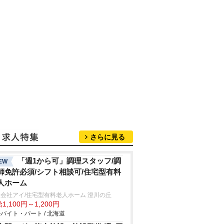
さらに見る
「週1から可」調理スタッフ/調
EW
師免許必須/シフト相談可/住宅型有料
人ホーム
会社アイ/住宅型有料老人ホーム 澄川の丘
1,100円～1,200円
バイト・パート / 北海道