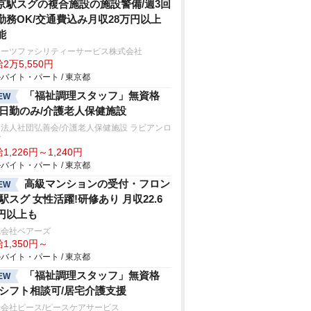
京駅スグの複合施設の施設警備/週3回
勤務OK/交通費込み月収28万円以上
能
ターツファシリティーサービス株式会社
2万5,550円
バイト・パート / 東京都
「福祉調理スタッフ」無資格
EW
/日勤のみ/介護老人保健施設
法人社団弘善会/介護老人保健施設 ラビアンロ
ゼ
1,226円～1,240円
バイト・パート / 東京都
高級マンションの受付・フロン
EW
/駅スグ 女性活躍!研修あり 月収22.6
円以上も
式会社ベアーズ
1,350円～
バイト・パート / 東京都
「福祉調理スタッフ」無資格
EW
/シフト相談可/居宅介護支援
会社ピース/ピースケアサービス