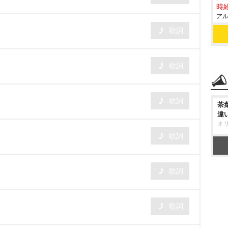
時給
アル
歌詞
歌詞
歌詞
茶
違
オ
歌詞
歌詞
歌詞