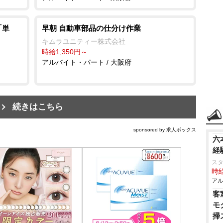
「単
早朝 自動車部品の仕分け作業
キムラユニティー株式会社
時給1,350円～
アルバイト・パート / 大阪府
続きはこちら
sponsored by 求人ボックス
六
経
ス
時給
アル
客
モ
掃