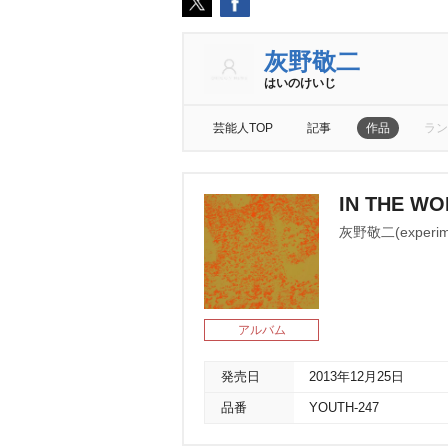
灰野敬二
はいのけいじ
芸能人TOP
記事
作品
ラン
IN THE W
灰野敬二(experimen
アルバム
発売日
2013年12月25日
品番
YOUTH-247