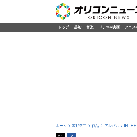
トップ
芸能
音楽
ドラマ&映画
アニメ
ホーム
灰野敬二
作品
アルバム
IN TH