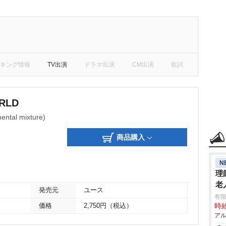
キング情報
TV出演
ドラマ出演
CM出演
歌詞
ORLD
tal mixture)
商品購入
N
理
老
発売元
ユース
有限
価格
2,750円（税込）
時給
アル