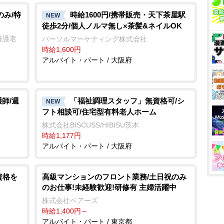
のみ/特
時給1600円/携帯販売・天下茶屋駅
NEW
徒歩2分/個人ノルマ無し×茶髪&ネイルOK
養護老
パーソルマーケティング株式会社
時給1,600円
アルバイト・パート / 大阪府
師/週
「福祉調理スタッフ」無資格可/シ
NEW
フト相談可/住宅型有料老人ホーム
株式会社BISCUSS/HIBISU茨木
時給1,177円
アルバイト・パート / 大阪府
資格を
⾼級マンションのフロント業務/土日祝のみ
のお仕事!未経験歓迎!研修有 主婦活躍中
株式会社ベアーズ
時給1,400円～
アルバイト・パート / 東京都