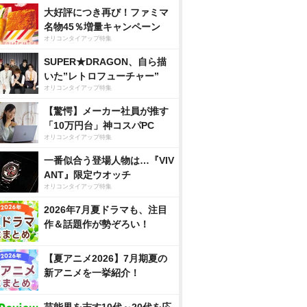
大好評につき再び！ファミマ
名物45％増量キャンペーン
オリコンタイアップ特集
SUPER★DRAGON、自ら描
いた”レトロフューチャー”
オリコンタイアップ特集
【驚愕】メーカー社員が推す
「10万円台」神コスパPC
オリコンタイアップ特集
一番似合う登場人物は…『VIV
ANT』限定ウオッチ
オリコンタイアップ特集
2026年7月夏ドラマも、注目
作＆話題作が勢ぞろい！
【夏アニメ2026】7月期夏の
新アニメを一挙紹介！