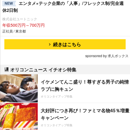
エンタメ×テック企業の「人事」/フレックス制/完全週
NEW
休2日制
株式会社ユートニック
年収500万円～700万円
正社員 / 東京都
続きはこちら
sponsored by 求人ボックス
オリコンニュース イチオシ特集
イケメンてんこ盛り！尊すぎる男子の純情
ラブに胸キュン
オリコンタイアップ特集
大好評につき再び！ファミマ名物45％増量
キャンペーン
オリコンタイアップ特集