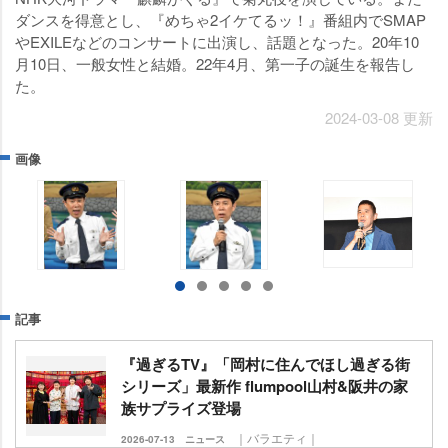
ダンスを得意とし、『めちゃ2イケてるッ！』番組内でSMAP
EXILEなどのコンサートに出演し、話題となった。20年10
月10日、一般女性と結婚。22年4月、第一子の誕生を報告し
た。
2024-03-08 更新
画像
記事
『過ぎるTV』「岡村に住んでほし過ぎる街
シリーズ」最新作 flumpool山村&阪井の家
族サプライズ登場
｜バラエティ｜
2026-07-13
ニュース