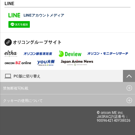
LINE
LINEアカウントメディア
PC版に切り替え
禁無断複写転載
クッキーの使用について
© oricon ME inc.
JASRAC許諾番号：
9009642140Y38026