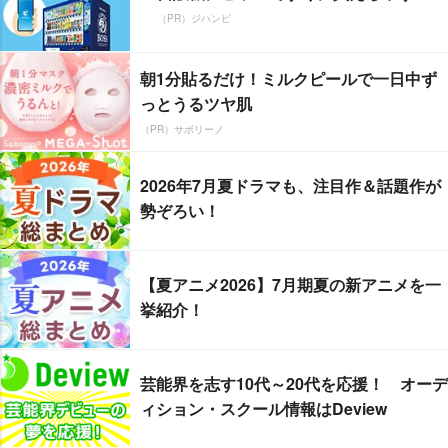
（PR）ジハンピ
朝1分貼るだけ！ミルクピールで一日中ず
っとうるツヤ肌
（PR）サボリーノ
2026年7月夏ドラマも、注目作＆話題作が
勢ぞろい！
【夏アニメ2026】7月期夏の新アニメを一
挙紹介！
芸能界を志す10代～20代を応援！ オーデ
ィション・スクール情報はDeview