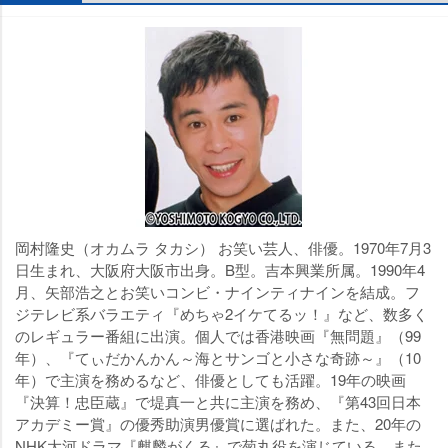
岡村隆史（オカムラ タカシ） お笑い芸人、俳優。1970年7月3
日生まれ、大阪府大阪市出身。B型。吉本興業所属。1990年4
月、矢部浩之とお笑いコンビ・ナインティナインを結成。フ
ジテレビ系バラエティ『めちゃ2イケてるッ！』など、数多く
のレギュラー番組に出演。個人では香港映画『無問題』（99
年）、『てぃだかんかん～海とサンゴと小さな奇跡～』（10
年）で主演を務めるなど、俳優としても活躍。19年の映画
『決算！忠臣蔵』で堤真一と共に主演を務め、『第43回日本
アカデミー賞』の優秀助演男優賞に選ばれた。また、20年の
NHK大河ドラマ『麒麟がくる』で菊丸役を演じている。また