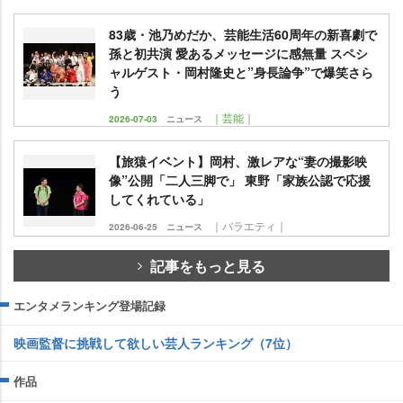
83歳・池乃めだか、芸能生活60周年の新喜劇で
孫と初共演 愛あるメッセージに感無量 スペシ
ャルゲスト・岡村隆史と”身長論争”で爆笑さら
う
｜芸能｜
2026-07-03
ニュース
【旅猿イベント】岡村、激レアな“妻の撮影映
像”公開「二人三脚で」 東野「家族公認で応援
してくれている」
｜バラエティ｜
2026-06-25
ニュース
記事をもっと見る
エンタメランキング登場記録
映画監督に挑戦して欲しい芸人ランキング（7位）
作品