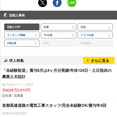
芸能人事典
芸能人TOP
記事
作品
ランキング情報
TV出演
ドラマ出演
CM出演
歌詞
音楽配信
求人特集
さらに見る
「未経験歓迎」賞与8月は4ヶ月分実績/年休124日・土日祝休の
農業土木設計
株式会社デミング設計
月給24万2,610円
正社員 / 北海道
首都高速道路の電気工事スタッフ/完全未経験OK/賞与年3回
有限会社羽田電設