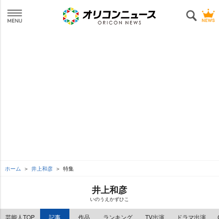
ホーム
井上和彦
特集
井上和彦
いのうえかずひこ
芸能人TOP
記事
作品
ランキング
TV出演
ドラマ出演