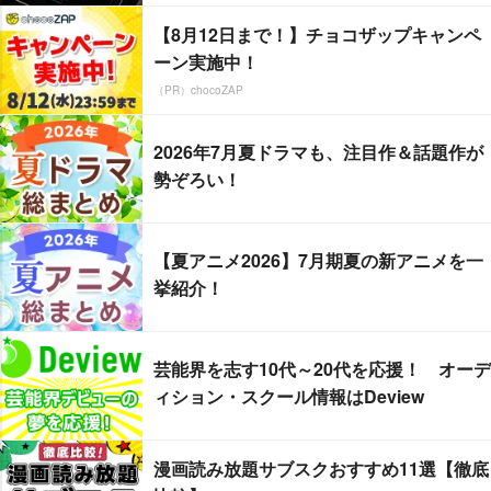
【8月12日まで！】チョコザップキャンペ
ーン実施中！
（PR）chocoZAP
2026年7月夏ドラマも、注目作＆話題作が
勢ぞろい！
【夏アニメ2026】7月期夏の新アニメを一
挙紹介！
芸能界を志す10代～20代を応援！ オーデ
ィション・スクール情報はDeview
漫画読み放題サブスクおすすめ11選【徹底