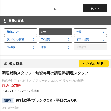
1/2
次へ
芸能人事典
芸能人TOP
記事
作品
ランキング情報
TV出演
ドラマ出演
CM出演
歌詞
音楽配信
求人特集
さらに見る
調理補助スタッフ・無資格可の調理師/調理スタッフ
株式会社アイハピネス ノアガーデン エレンクラッセ内の厨房
時給1,075円
アルバイト・パート / 北海道
歯科助手/ブランクOK・平日のみOK
NEW
はたがや歯科