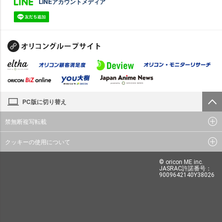
LINEアカウントメディア
PC版に切り替え
禁無断複写転載
クッキーの使用について
© oricon ME inc.
JASRAC許諾番号：
9009642140Y38026