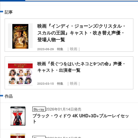
記事
映画『インディ・ジョーンズ/クリスタル・
スカルの王国』キャスト・吹き替え声優・
登場人物一覧
｜映画｜
2023-06-29
特集
映画『長ぐつをはいたネコと9つの命』声優・
キャスト・出演者一覧
｜映画｜
2023-03-15
特集
作品
2026年01月14日発売
Blu-ray
ブラック・ウィドウ 4K UHD+3D+ブルーレイセッ
ト