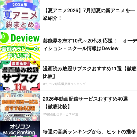
【夏アニメ2026】7月期夏の新アニメを一
挙紹介！
芸能界を志す10代～20代を応援！ オーデ
ィション・スクール情報はDeview
漫画読み放題サブスクおすすめ11選【徹底
比較】
オリコン顧客満足度ランキング
2026年動画配信サービスおすすめ40選
【徹底比較】
CS動画配信サービス20選
毎週の音楽ランキングから、ヒットの推移