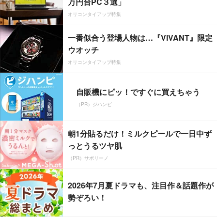
万円台PC３選」
オリコンタイアップ特集
一番似合う登場人物は…『VIVANT』限定
ウオッチ
オリコンタイアップ特集
自販機にピッ！ですぐに買えちゃう
（PR）ジハンピ
朝1分貼るだけ！ミルクピールで一日中ず
っとうるツヤ肌
（PR）サボリーノ
2026年7月夏ドラマも、注目作＆話題作が
勢ぞろい！