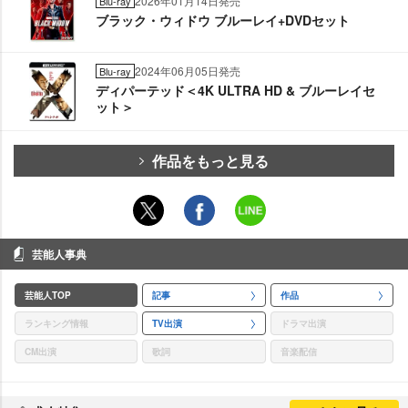
2026年01月14日発売
Blu-ray
ブラック・ウィドウ ブルーレイ+DVDセット
2024年06月05日発売
Blu-ray
ディパーテッド＜4K ULTRA HD & ブルーレイセ
ット＞
作品をもっと見る
芸能人事典
芸能人TOP
記事
作品
ランキング情報
TV出演
ドラマ出演
CM出演
歌詞
音楽配信