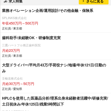
求人特集
さらに見る
業務オペレーション企画/運用設計/その他金融・保険系
SP.LINKS株式会社
年収450万円～500万円
正社員 / 東京都
歯科助手/未経験OK・研修制度充実
三鷹ハートフル矯正歯科医院
月給23万円
正社員 / 東京都
大型ドライバー/平均月43万/手荷役ナシ/地場/年休121日/日勤の
み
壬輸送株式会社
月給30万円～50万円
正社員 / 愛知県
HPLCを使用した医薬品分析/理系出身未経験者活躍中/研修充実/
土日祝休み/年休125日/残業5時間以下