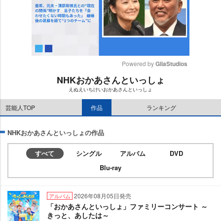
Powered by 
GliaStudios
NHKおかあさんといっしょ
M
えぬえいちけいおかあさんといっしょ
u
t
芸能人TOP
作品
ランキング
e
NHKおかあさんといっしょの作品
すべて
シングル
アルバム
DVD
Blu-ray
2026年08月05日発売
アルバム
「おかあさんといっしょ」ファミリーコンサート ～
きっと、あしたは～