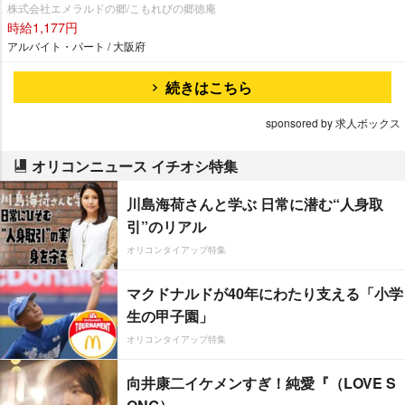
株式会社エメラルドの郷/こもれびの郷徳庵
時給1,177円
アルバイト・パート / 大阪府
続きはこちら
sponsored by 求人ボックス
オリコンニュース イチオシ特集
川島海荷さんと学ぶ 日常に潜む“人身取
引”のリアル
オリコンタイアップ特集
マクドナルドが40年にわたり支える「小学
生の甲子園」
オリコンタイアップ特集
向井康二イケメンすぎ！純愛『（LOVE S