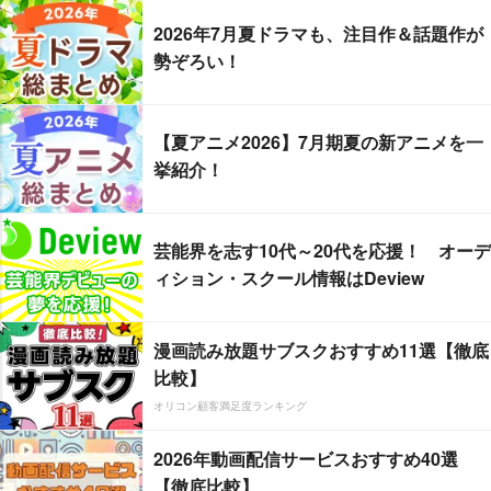
2026年7月夏ドラマも、注目作＆話題作が
勢ぞろい！
【夏アニメ2026】7月期夏の新アニメを一
挙紹介！
芸能界を志す10代～20代を応援！ オーデ
ィション・スクール情報はDeview
漫画読み放題サブスクおすすめ11選【徹底
比較】
オリコン顧客満足度ランキング
2026年動画配信サービスおすすめ40選
【徹底比較】