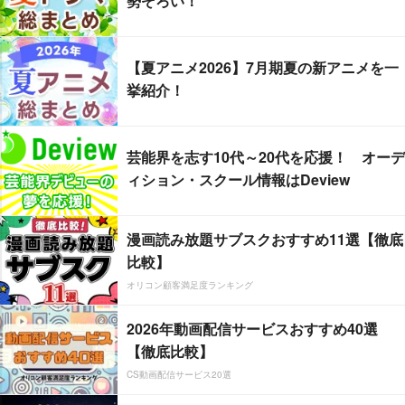
勢ぞろい！
【夏アニメ2026】7月期夏の新アニメを一
挙紹介！
芸能界を志す10代～20代を応援！ オーデ
ィション・スクール情報はDeview
漫画読み放題サブスクおすすめ11選【徹底
比較】
オリコン顧客満足度ランキング
2026年動画配信サービスおすすめ40選
【徹底比較】
CS動画配信サービス20選