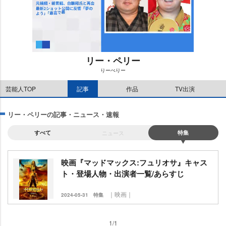
リー・ペリー
りーぺりー
M
芸能人TOP
記事
作品
TV出演
u
t
e
リー・ペリーの記事・ニュース・速報
すべて
ニュース
特集
映画『マッドマックス:フュリオサ』キャス
ト・登場人物・出演者一覧/あらすじ
｜映画｜
2024-05-31
特集
1/1