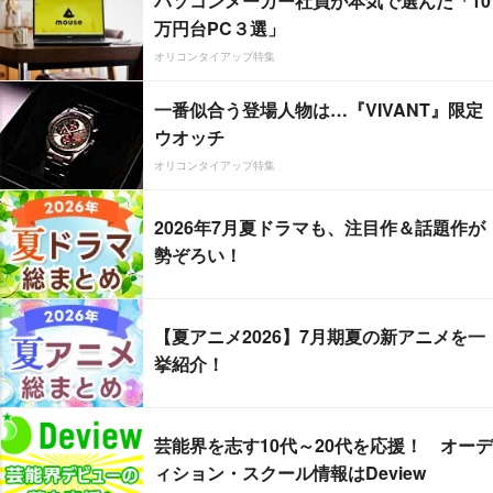
パソコンメーカー社員が本気で選んだ「10
万円台PC３選」
オリコンタイアップ特集
一番似合う登場人物は…『VIVANT』限定
ウオッチ
オリコンタイアップ特集
2026年7月夏ドラマも、注目作＆話題作が
勢ぞろい！
【夏アニメ2026】7月期夏の新アニメを一
挙紹介！
芸能界を志す10代～20代を応援！ オーデ
ィション・スクール情報はDeview