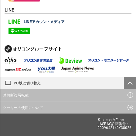
LINE
LINEアカウントメディア
PC版に切り替え
禁無断複写転載
クッキーの使用について
© oricon ME inc.
JASRAC許諾番号：
9009642140Y38026