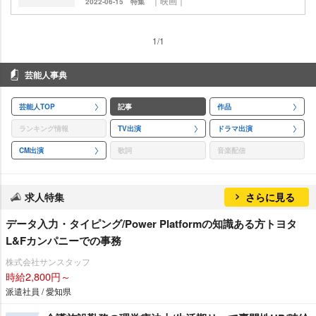
｜映画｜
2022-06-15
特集
1/1
芸能人事典
芸能人TOP
記事
作品
ランキング情報
TV出演
ドラマ出演
CM出演
歌詞
音楽配信
求人特集
さらに見る
データ入力・タイピング/Power Platformの知識ある方トヨタ
L&Fカンパニーでの事務
株式会社サンスタッフ
時給2,800円～
派遣社員 / 愛知県