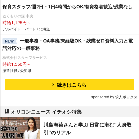
保育スタッフ/週2日・1日4時間からOK/有資格者歓迎/残業なし
ぬくもりの森 中央
時給1,125円～
アルバイト・パート / 北海道
一般事務・OA事務/未経験OK・残業ゼロ資料入力と電
NEW
話対応の一般事務
株式会社スタッフサービス
時給1,550円～
派遣社員 / 愛知県
続きはこちら
sponsored by 求人ボックス
オリコンニュース イチオシ特集
川島海荷さんと学ぶ 日常に潜む“人身取
引”のリアル