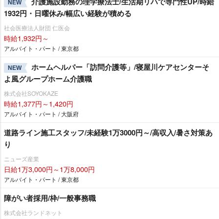
介護施設勤務の理学療法士/生活期リハで専門性UP/時給
NEW
1932円・日曜休み/幅広い経験が積める
社会医療法人財団 仁医会
時給1,932円～
アルバイト・パート / 東京都
ホームヘルパー「訪問介護等」/寝屋川ケアセンターそ
NEW
よ風グループホーム介護職
株式会社SOYOKAZE
時給1,377円～1,420円
アルバイト・パート / 大阪府
道路ライン施工スタッフ/未経験1万3000円～/高収入/暑さ対策あ
り
ニューズ産業
日給1万3,000円～1万8,000円
アルバイト・パート / 東京都
障がい者採用/枠/一般事務職
株式会社ランドネット