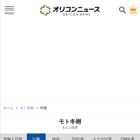
ホーム
モト冬樹
特集
モト冬樹
もとふゆき
芸能人TOP
記事
作品
TV出演
ドラマ出演
CM出演