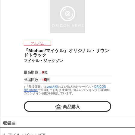
アルバム
『Michael/マイケル』オリジナル・サウン
ドトラック
マイケル・ジャクソン
最高順位：
8
位
登場回数：
15
回
※「登場回数」は
you大樹
および法人向けサービス・
ORICON
BiZ online
で公開しております週間アルバムランキングTOP300
のランクイン回数を掲載しています。
商品購入
収録曲
1. アイル・ビー・ゼア