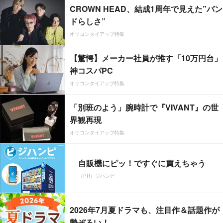
CROWN HEAD、結成1周年で見えた”バン
ドらしさ”
オリコンタイアップ特集
【驚愕】メーカー社員が推す「10万円台」
神コスパPC
オリコンタイアップ特集
「別班のよう」腕時計で『VIVANT』の世
界観再現
オリコンタイアップ特集
自販機にピッ！ですぐに買えちゃう
（PR）ジハンピ
2026年7月夏ドラマも、注目作＆話題作が
勢ぞろい！