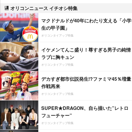
オリコンニュース イチオシ特集
マクドナルドが40年にわたり支える「小学
生の甲子園」
オリコンタイアップ特集
イケメンてんこ盛り！尊すぎる男子の純情
ラブに胸キュン
オリコンタイアップ特集
デカすぎ都市伝説発生!?ファミマ45％増量
作戦再来
オリコンタイアップ特集
SUPER★DRAGON、自ら描いた”レトロ
フューチャー”
オリコンタイアップ特集