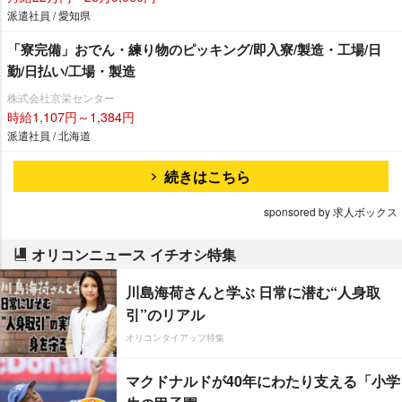
派遣社員 / 愛知県
「寮完備」おでん・練り物のピッキング/即入寮/製造・工場/日
勤/日払い/工場・製造
株式会社京栄センター
時給1,107円～1,384円
派遣社員 / 北海道
続きはこちら
sponsored by 求人ボックス
オリコンニュース イチオシ特集
川島海荷さんと学ぶ 日常に潜む“人身取
引”のリアル
オリコンタイアップ特集
マクドナルドが40年にわたり支える「小学