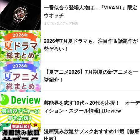
一番似合う登場人物は…『VIVANT』限定
ウオッチ
オリコンタイアップ特集
2026年7月夏ドラマも、注目作＆話題作が
勢ぞろい！
【夏アニメ2026】7月期夏の新アニメを一
挙紹介！
芸能界を志す10代～20代を応援！ オーデ
ィション・スクール情報はDeview
漫画読み放題サブスクおすすめ11選【徹底
比較】