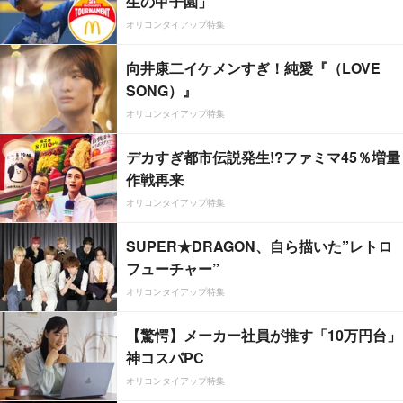
生の甲子園」
オリコンタイアップ特集
向井康二イケメンすぎ！純愛『（LOVE
SONG）』
オリコンタイアップ特集
デカすぎ都市伝説発生!?ファミマ45％増量
作戦再来
オリコンタイアップ特集
SUPER★DRAGON、自ら描いた”レトロ
フューチャー”
オリコンタイアップ特集
【驚愕】メーカー社員が推す「10万円台」
神コスパPC
オリコンタイアップ特集