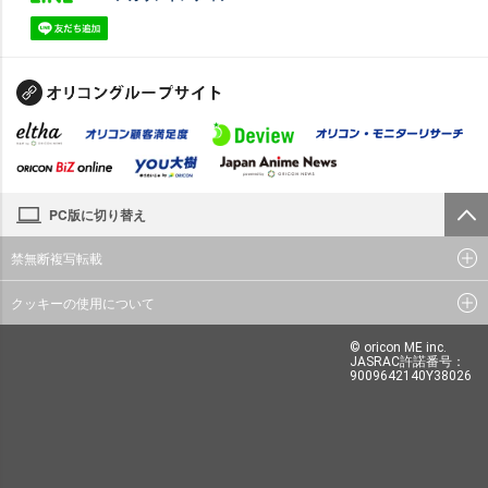
PC版に切り替え
禁無断複写転載
クッキーの使用について
© oricon ME inc.
JASRAC許諾番号：
9009642140Y38026