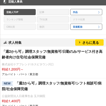
芸能人事典
芸能人TOP
記事
作品
ランキング情報
TV出演
ドラマ出演
CM出演
歌詞
音楽配信
求人特集
さらに見る
「週2から可」調理スタッフ/無資格可/日勤のみ/サービス付き高
齢者向け住宅/社会保障完備
株式会社ケアフレンド/ホスピタウン川口
時給1,200円～
アルバイト・パート / 東京都
「週2から可」調理スタッフ/無資格可/シフト相談可/病
NEW
院/社会保障完備
公益財団法人日産厚生会 玉川病院
時給1,400円
アルバイト・パート / 東京都