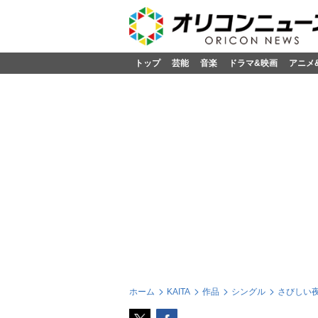
トップ
芸能
音楽
ドラマ&映画
アニメ
ホーム
KAITA
作品
シングル
さびしい