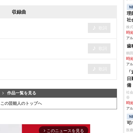
N
収録曲
理
社
株式
歌詞
時給
アル
歯
歌詞
鶴
時給
アル
歌詞
「
日
備
社会
作品一覧を見る
谷
時給
この芸能人のトップへ
アル
N
可
医療
このニュースを見る
arrow_forward_ios