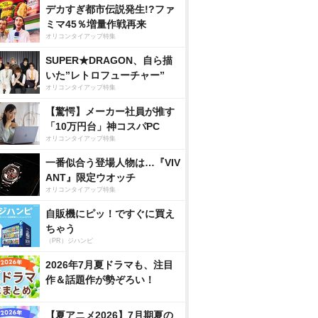
デカすぎ都市伝説発生!?ファ
ミマ45％増量作戦再来
オリコンタイアップ特集
SUPER★DRAGON、自ら描
いた”レトロフューチャー”
オリコンタイアップ特集
【驚愕】メーカー社員が推す
「10万円台」神コスパPC
オリコンタイアップ特集
一番似合う登場人物は…『VIV
ANT』限定ウオッチ
オリコンタイアップ特集
自販機にピッ！ですぐに買え
ちゃう
（PR）ジハンピ
2026年7月夏ドラマも、注目
作＆話題作が勢ぞろい！
【夏アニメ2026】7月期夏の