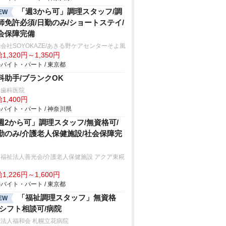
「週3から可」調理スタッフ/調
EW
師免許必須/日勤のみ/ショートステイ/
会保障完備
会社SOYOKAZE/あきる野ケアセンターそよ風
1,320円～1,350円
バイト・パート / 東京都
科助手/ブランクOK
田歯科医院
1,400円
バイト・パート / 神奈川県
週2から可」調理スタッフ/無資格可/
勤のみ/介護老人保健施設/社会保障完
福祉法人善光会/介護老人保健施設 アクア東糀
1,226円～1,600円
バイト・パート / 東京都
「福祉調理スタッフ」無資格
EW
/シフト相談可/病院
法人福和会 札幌立花病院