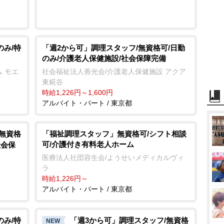
のみ/特
「週2から可」調理スタッフ/無資格可/日勤
のみ/介護老人保健施設/社会保障完備
 モエ
社会福祉法人善光会/介護老人保健施設 アクア
東糀谷
時給1,226円～1,600円
アルバイト・パート / 東京都
/無資格
「福祉調理スタッフ」無資格可/シフト相談
可/介護付き有料老人ホーム
社会保
医療法人社団容生会/ようせいメディカルヴィ
ラ
時給1,226円～
アルバイト・パート / 東京都
のみ/特
「週3から可」調理スタッフ/無資格
NEW