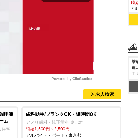
時給
アル
茶
違
オ
Powered by 
GliaStudios
求人検索
M
u
t
/調理師
歯科助手/ブランクOK・短時間OK
ーム
e
アメリ歯科・矯正歯科 恵比寿
時給1,500円～2,500円
/住宅
アルバイト・パート / 東京都