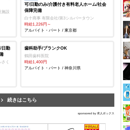
可/日勤のみ/介護付き有料老人ホーム/社会
保障完備
祉施設
白十商事 有限会社/第3シルバータウン
時給1,226円～
アルバイト・パート / 東京都
/日勤
歯科助手/ブランクOK
備
鶴田歯科医院
ルさく
時給1,400円
アルバイト・パート / 神奈川県
続きはこちら
sponsored by 求人ボックス