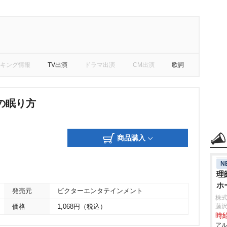
キング情報
TV出演
ドラマ出演
CM出演
歌詞
の眠り方
商品購入
N
理
ホ
発売元
ビクターエンタテインメント
株
藤
価格
1,068円（税込）
時給
アル