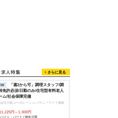
さらに見る
「週2から可」調理スタッフ/調
EW
師免許必須/日勤のみ/住宅型有料老人
ーム/社会保障完備
式会社川島コーポレーション/サニーライフ湘南
沢
1,225円～1,300円
バイト・パート / 神奈川県