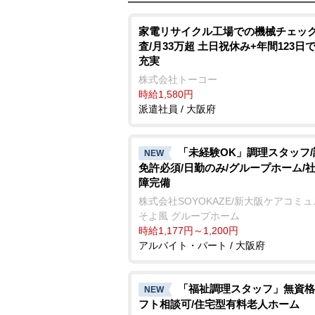
家電リサイクル工場での機械チェッ
査/月33万超 土日祝休み+年間123日
充実
株式会社トーコー
時給1,580円
派遣社員 / 大阪府
「未経験OK」調理スタッフ
NEW
免許必須/日勤のみ/グループホーム/
障完備
株式会社SOYOKAZE/新大阪ケアコミ
そよ風 グループホーム
時給1,177円～1,200円
アルバイト・パート / 大阪府
「福祉調理スタッフ」無資格
NEW
フト相談可/住宅型有料老人ホーム