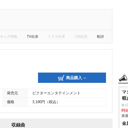
キング情報
TV出演
ドラマ出演
CM出演
歌詞
商品購入
マ
発売元
ビクターエンタテインメント
暇
価格
3,190円（税込）
株
時給
派遣
金
収録曲