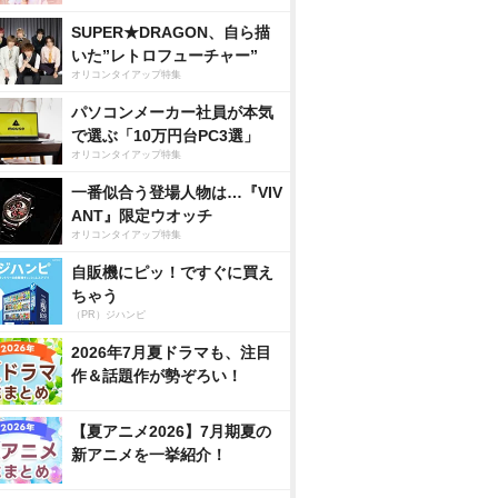
SUPER★DRAGON、自ら描
いた”レトロフューチャー”
オリコンタイアップ特集
パソコンメーカー社員が本気
で選ぶ「10万円台PC3選」
オリコンタイアップ特集
一番似合う登場人物は…『VIV
ANT』限定ウオッチ
オリコンタイアップ特集
自販機にピッ！ですぐに買え
ちゃう
（PR）ジハンピ
2026年7月夏ドラマも、注目
作＆話題作が勢ぞろい！
【夏アニメ2026】7月期夏の
新アニメを一挙紹介！