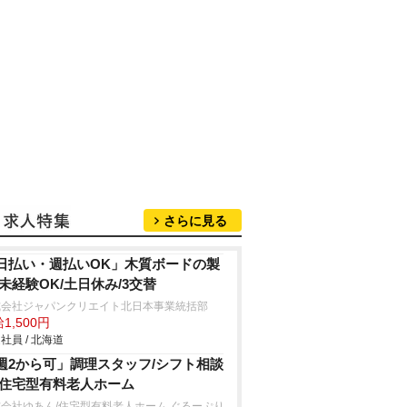
さらに見る
日払い・週払いOK」木質ボードの製
/未経験OK/土日休み/3交替
式会社ジャパンクリエイト北日本事業統括部
1,500円
社員 / 北海道
週2から可」調理スタッフ/シフト相談
/住宅型有料老人ホーム
会社ゆあん/住宅型有料老人ホーム ぐるーぷり