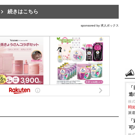
続きはこちら
sponsored by 求人ボックス
「
造
株
時給
派遣
「
可
株式