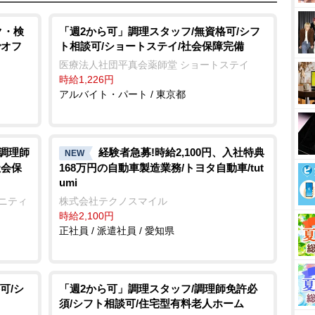
u
t
ク・検
「週2から可」調理スタッフ/無資格可/シフ
でオフ
ト相談可/ショートステイ/社会保障完備
e
医療法人社団平真会薬師堂 ショートステイ
時給1,226円
アルバイト・パート / 東京都
/調理師
経験者急募!時給2,100円、入社特典
NEW
社会保
168万円の自動車製造業務/トヨタ自動車/tut
umi
ュニティ
株式会社テクノスマイル
時給2,100円
正社員 / 派遣社員 / 愛知県
可/シ
「週2から可」調理スタッフ/調理師免許必
須/シフト相談可/住宅型有料老人ホーム