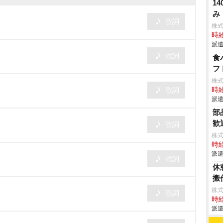
1
み
歌詞
株
時給
派遣
歌詞
食
フ
株
歌詞
時給
派遣
部
歓
歌詞
株
時給
派遣
歌詞
休
搬
株
歌詞
時給
派遣