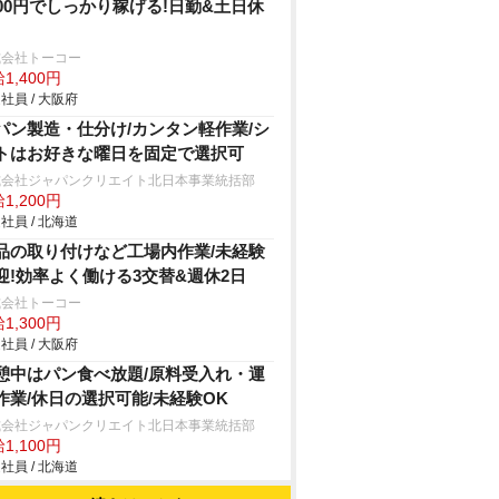
400円でしっかり稼げる!日勤&土日休
式会社トーコー
1,400円
社員 / 大阪府
パン製造・仕分け/カンタン軽作業/シ
トはお好きな曜日を固定で選択可
式会社ジャパンクリエイト北日本事業統括部
1,200円
社員 / 北海道
品の取り付けなど工場内作業/未経験
迎!効率よく働ける3交替&週休2日
式会社トーコー
1,300円
社員 / 大阪府
憩中はパン食べ放題/原料受入れ・運
作業/休日の選択可能/未経験OK
式会社ジャパンクリエイト北日本事業統括部
1,100円
社員 / 北海道