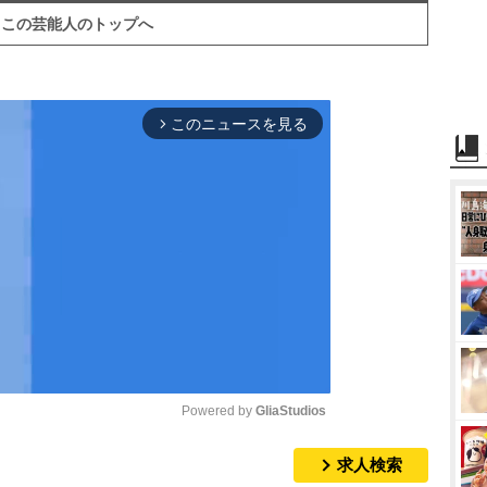
この芸能人のトップへ
このニュースを見る
arrow_forward_ios
Powered by 
GliaStudios
求人検索
M