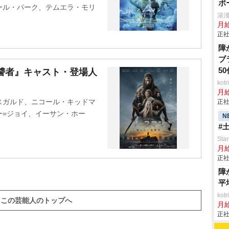
ポ
ール・パーク、テムエラ・モリ
湯
月給
正社
障
ブ
5
讐者』キャスト・登場人
ko
月
スガルド、ニコール・キッドマ
正社
ー=ジョイ、イーサン・ホー
N
#
St
月
正社
障
平
ko
この芸能人のトップへ
月
正社