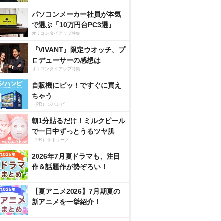
パソコンメーカー社員が本気
で選ぶ「10万円台PC3選」
オリコンタイアップ特集
『VIVANT』限定ウオッチ、プ
ロデューサーの感想は
オリコンタイアップ特集
自販機にピッ！ですぐに買え
ちゃう
（PR）ジハンピ
朝1分貼るだけ！ミルクピール
で一日中ずっとうるツヤ肌
（PR）サボリーノ
2026年7月夏ドラマも、注目
作＆話題作が勢ぞろい！
【夏アニメ2026】7月期夏の
新アニメを一挙紹介！