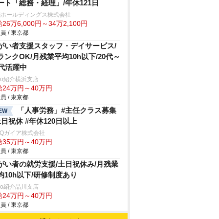
ート「総務・経理」/年休121日
淺ホールディングス株式会社
26万6,000円～34万2,100円
員 / 東京都
がい者支援スタッフ・デイサービス/
ランクOK/月残業平均10h以下/20代～
0代活躍中
trio紹介横浜支店
給24万円～40万円
員 / 東京都
「人事労務」#主任クラス募集
EW
土日祝休 #年休120日以上
arQガイア株式会社
給35万円～40万円
員 / 東京都
がい者の就労支援/土日祝休み/月残業
均10h以下/研修制度あり
trio紹介品川支店
給24万円～40万円
員 / 東京都