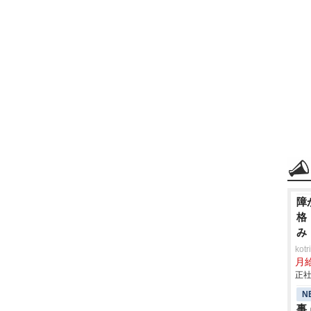
障
格
み
ko
月
正社
N
事