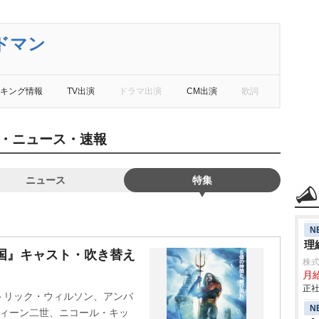
ドマン
キング情報
TV出演
ドラマ出演
CM出演
歌詞
・ニュース・速報
ニュース
特集
N
理
国』キャスト・吹き替え
株
月
正社
トリック・ウィルソン、アンバ
N
ティーン二世、ニコール・キッ