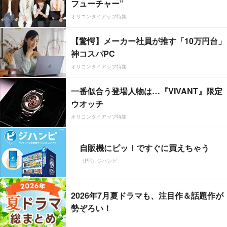
フューチャー”
オリコンタイアップ特集
【驚愕】メーカー社員が推す「10万円台」
神コスパPC
オリコンタイアップ特集
一番似合う登場人物は…『VIVANT』限定
ウオッチ
オリコンタイアップ特集
自販機にピッ！ですぐに買えちゃう
（PR）ジハンピ
2026年7月夏ドラマも、注目作＆話題作が
勢ぞろい！