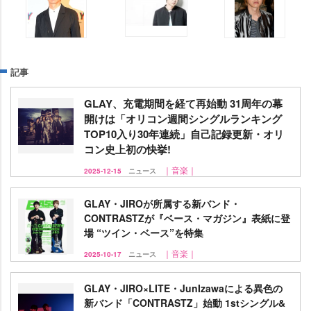
記事
GLAY、充電期間を経て再始動 31周年の幕
開けは「オリコン週間シングルランキング
TOP10入り30年連続」自己記録更新・オリ
コン史上初の快挙!
｜音楽｜
2025-12-15
ニュース
GLAY・JIROが所属する新バンド・
CONTRASTZが『ベース・マガジン』表紙に登
場 “ツイン・ベース”を特集
｜音楽｜
2025-10-17
ニュース
GLAY・JIRO×LITE・JunIzawaによる異色の
新バンド「CONTRASTZ」始動 1stシングル&