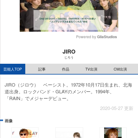
Powered by 
GliaStudios
M
JIRO
u
じろう
t
e
芸能人TOP
記事
作品
TV出演
CM出演
JIRO（ジロウ） ベーシスト。1972年10月17日生まれ、北海
道出身。ロックバンド・GLAYのメンバー。1994年、
「RAIN」でメジャーデビュー。
2020-05-27 更新
画像