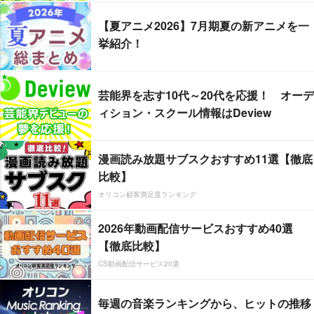
【夏アニメ2026】7月期夏の新アニメを一
挙紹介！
芸能界を志す10代～20代を応援！ オーデ
ィション・スクール情報はDeview
漫画読み放題サブスクおすすめ11選【徹底
比較】
オリコン顧客満足度ランキング
2026年動画配信サービスおすすめ40選
【徹底比較】
CS動画配信サービス20選
毎週の音楽ランキングから、ヒットの推移