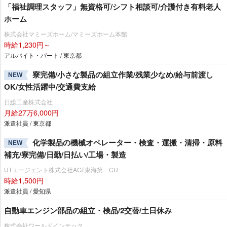
「福祉調理スタッフ」無資格可/シフト相談可/介護付き有料老人
ホーム
株式会社マミーズホーム/マミーズホーム本館
時給1,230円～
アルバイト・パート / 東京都
寮完備/小さな製品の組立作業/残業少なめ/給与前渡し
NEW
OK/女性活躍中/交通費支給
日総工産株式会社
月給27万6,000円
派遣社員 / 東京都
化学製品の機械オペレーター・検査・運搬・清掃・原料
NEW
補充/寮完備/日勤/日払い/工場・製造
UTエージェント株式会社AGT東海第一CU
時給1,500円
派遣社員 / 愛知県
自動車エンジン部品の組立・検品/2交替/土日休み
株式会社ワールドインテック