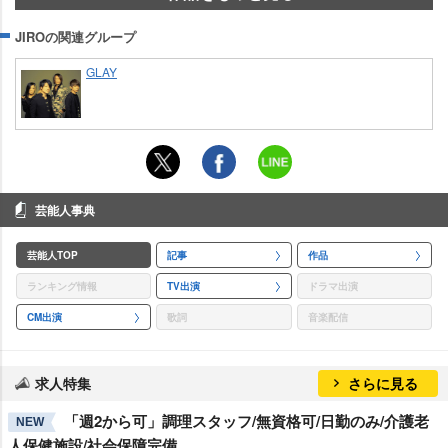
JIROの関連グループ
GLAY
芸能人事典
芸能人TOP
記事
作品
ランキング情報
TV出演
ドラマ出演
CM出演
歌詞
音楽配信
求人特集
さらに見る
「週2から可」調理スタッフ/無資格可/日勤のみ/介護老
NEW
人保健施設/社会保障完備