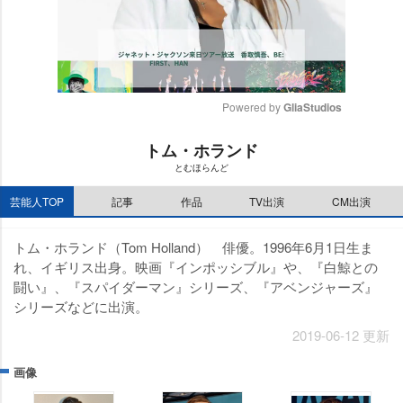
Powered by 
GliaStudios
M
トム・ホランド
u
とむほらんど
t
e
芸能人TOP
記事
作品
TV出演
CM出演
トム・ホランド（Tom Holland） 俳優。1996年6月1日生ま
れ、イギリス出身。映画『インポッシブル』や、『白鯨との
闘い』、『スパイダーマン』シリーズ、『アベンジャーズ』
シリーズなどに出演。
2019-06-12 更新
画像