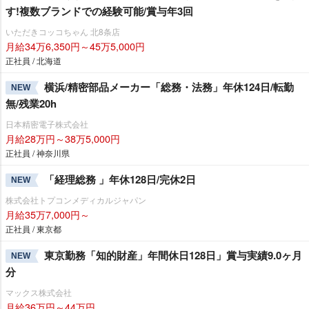
す!複数ブランドでの経験可能/賞与年3回
いただきコッコちゃん 北8条店
月給34万6,350円～45万5,000円
正社員 / 北海道
横浜/精密部品メーカー「総務・法務」年休124日/転勤
NEW
無/残業20h
日本精密電子株式会社
月給28万円～38万5,000円
正社員 / 神奈川県
「経理総務 」年休128日/完休2日
NEW
株式会社トプコンメディカルジャパン
月給35万7,000円～
正社員 / 東京都
東京勤務「知的財産」年間休日128日」賞与実績9.0ヶ月
NEW
分
マックス株式会社
月給36万円～44万円