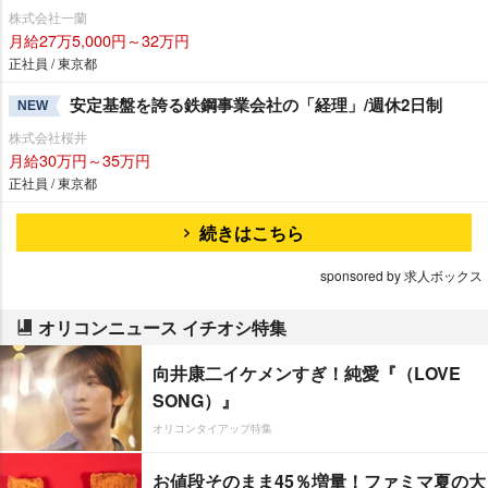
株式会社一蘭
月給27万5,000円～32万円
正社員 / 東京都
安定基盤を誇る鉄鋼事業会社の「経理」/週休2日制
NEW
株式会社桜井
月給30万円～35万円
正社員 / 東京都
続きはこちら
sponsored by 求人ボックス
オリコンニュース イチオシ特集
向井康二イケメンすぎ！純愛『（LOVE
SONG）』
オリコンタイアップ特集
お値段そのまま45％増量！ファミマ夏の大