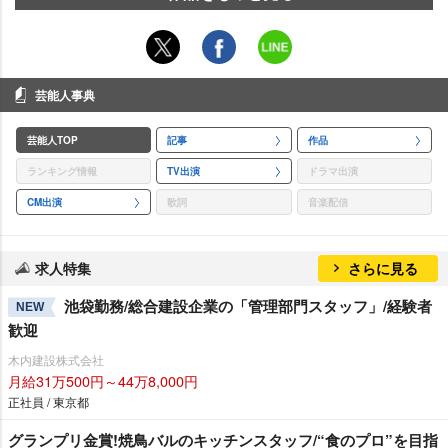
芸能人事典
芸能人TOP
記事
作品
ランキング情報
TV出演
ドラマ出演
CM出演
歌詞
音楽配信
求人特集
さらに見る
池袋勤務/総合建設企業の「管理部門スタッフ」/経験者
NEW
歓迎
木内建設株式会社
月給31万500円～44万8,000円
正社員 / 東京都
グランプリ金賞!焼鳥バルのキッチンスタッフ/“食のプロ”を目指