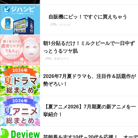
自販機にピッ！ですぐに買えちゃう
（PR）ジハンピ
朝1分貼るだけ！ミルクピールで一日中ず
っとうるツヤ肌
（PR）サボリーノ
2026年7月夏ドラマも、注目作＆話題作が
勢ぞろい！
【夏アニメ2026】7月期夏の新アニメを一
挙紹介！
芸能界を志す10代～20代を応援！ オーデ