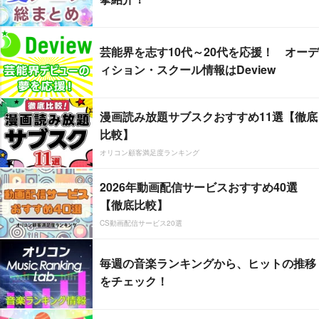
芸能界を志す10代～20代を応援！ オーデ
ィション・スクール情報はDeview
漫画読み放題サブスクおすすめ11選【徹底
比較】
オリコン顧客満足度ランキング
2026年動画配信サービスおすすめ40選
【徹底比較】
CS動画配信サービス20選
毎週の音楽ランキングから、ヒットの推移
をチェック！