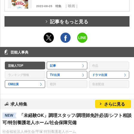
｜映画｜
2022-08-25
特集
記事をもっと見る
芸能人事典
芸能人TOP
記事
作品
ランキング情報
TV出演
ドラマ出演
CM出演
歌詞
音楽配信
求人特集
さらに見る
「未経験OK」調理スタッフ/調理師免許必須/シフト相談
NEW
可/特別養護老人ホーム/社会保障完備
社会福祉法人伸生会/平塚 特別養護老人ホーム