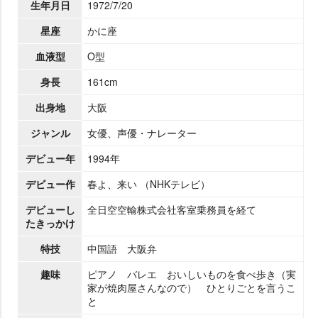
生年月日
1972/7/20
星座
かに座
血液型
O型
身長
161cm
出身地
大阪
ジャンル
女優、声優・ナレーター
デビュー年
1994年
デビュー作
春よ、来い （NHKテレビ）
デビューし
全日空空輸株式会社客室乗務員を経て
たきっかけ
特技
中国語 大阪弁
趣味
ピアノ バレエ おいしいものを食べ歩き（実
家が焼肉屋さんなので） ひとりごとを言うこ
と