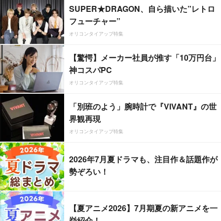
SUPER★DRAGON、自ら描いた”レトロ
フューチャー”
オリコンタイアップ特集
【驚愕】メーカー社員が推す「10万円台」
神コスパPC
オリコンタイアップ特集
「別班のよう」腕時計で『VIVANT』の世
界観再現
オリコンタイアップ特集
2026年7月夏ドラマも、注目作＆話題作が
勢ぞろい！
【夏アニメ2026】7月期夏の新アニメを一
挙紹介！