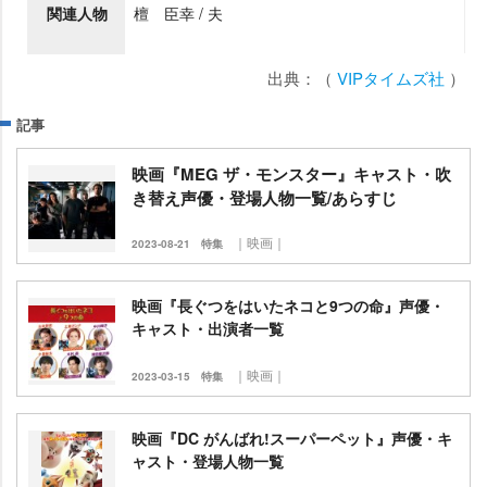
関連人物
檀 臣幸 / 夫
出典：（
VIPタイムズ社
）
記事
映画『MEG ザ・モンスター』キャスト・吹
き替え声優・登場人物一覧/あらすじ
｜映画｜
2023-08-21
特集
映画『長ぐつをはいたネコと9つの命』声優・
キャスト・出演者一覧
｜映画｜
2023-03-15
特集
映画『DC がんばれ!スーパーペット』声優・キ
ャスト・登場人物一覧