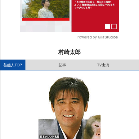
Powered by 
GliaStudios
M
村崎太郎
u
t
芸能人TOP
記事
TV出演
e