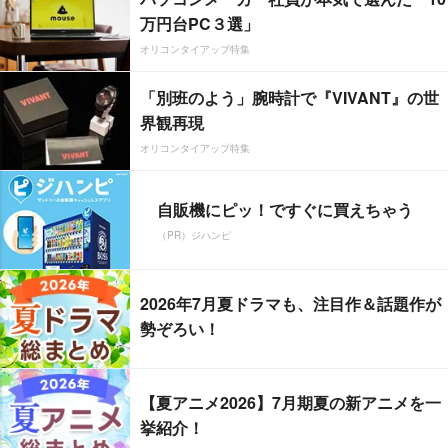
万円台PC３選」
オリコンタイアップ特集
「別班のよう」腕時計で『VIVANT』の世
界観再現
オリコンタイアップ特集
自販機にピッ！ですぐに買えちゃう
（PR）ジハンピ
2026年7月夏ドラマも、注目作＆話題作が
勢ぞろい！
【夏アニメ2026】7月期夏の新アニメを一
挙紹介！