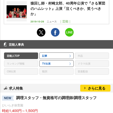
猿回し師・村崎太郎、40周年公演で『さる軍団
のハムレット』上演「泣くべきか、笑うべき
か」
｜芸能｜
2019-10-26
ニュース
芸能人事典
芸能人TOP
記事
作品
ランキング情報
TV出演
ドラマ出演
CM出演
歌詞
音楽配信
求人特集
さらに見る
調理スタッフ・無資格可の調理師/調理スタッフ
NEW
ひいらぎ保育園
時給1,400円～1,500円