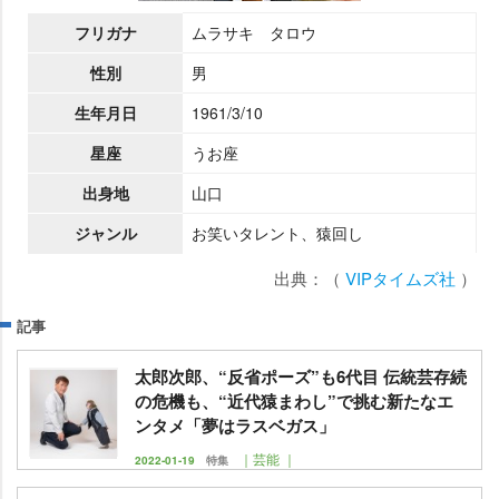
フリガナ
ムラサキ タロウ
性別
男
生年月日
1961/3/10
星座
うお座
出身地
山口
ジャンル
お笑いタレント、猿回し
出典：（
VIPタイムズ社
）
記事
太郎次郎、“反省ポーズ”も6代目 伝統芸存続
の危機も、“近代猿まわし”で挑む新たなエ
ンタメ「夢はラスベガス」
｜芸能 ｜
2022-01-19
特集