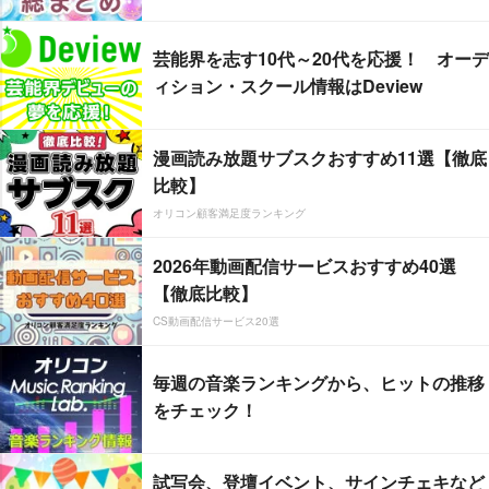
芸能界を志す10代～20代を応援！ オーデ
ィション・スクール情報はDeview
漫画読み放題サブスクおすすめ11選【徹底
比較】
オリコン顧客満足度ランキング
2026年動画配信サービスおすすめ40選
【徹底比較】
CS動画配信サービス20選
毎週の音楽ランキングから、ヒットの推移
をチェック！
試写会、登壇イベント、サインチェキなど