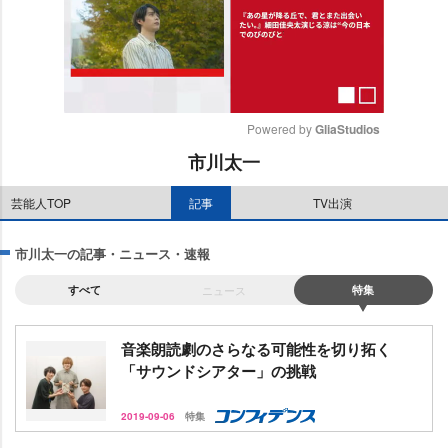
Powered by 
GliaStudios
市川太一
M
u
芸能人TOP
記事
TV出演
t
e
市川太一の記事・ニュース・速報
すべて
ニュース
特集
音楽朗読劇のさらなる可能性を切り拓く
「サウンドシアター」の挑戦
2019-09-06
特集