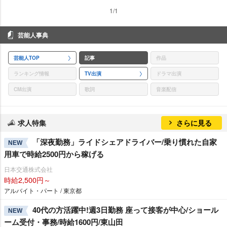
1/1
芸能人事典
芸能人TOP
記事
作品
ランキング情報
TV出演
ドラマ出演
CM出演
歌詞
音楽配信
求人特集
さらに見る
「深夜勤務」ライドシェアドライバー/乗り慣れた自家
NEW
用車で時給2500円から稼げる
日本交通株式会社
時給2,500円～
アルバイト・パート / 東京都
40代の方活躍中!週3日勤務 座って接客が中心/ショール
NEW
ーム受付・事務/時給1600円/東山田