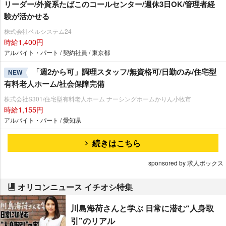
リーダー/外資系たばこのコールセンター/週休3日OK/管理者経
験が活かせる
株式会社ベルシステム24
時給1,400円
アルバイト・パート / 契約社員 / 東京都
「週2から可」調理スタッフ/無資格可/日勤のみ/住宅型
NEW
有料老人ホーム/社会保障完備
株式会社S301/住宅型有料老人ホーム ナーシングホームかりん小牧市
時給1,155円
アルバイト・パート / 愛知県
続きはこちら
sponsored by 求人ボックス
オリコンニュース イチオシ特集
川島海荷さんと学ぶ 日常に潜む“人身取
引”のリアル