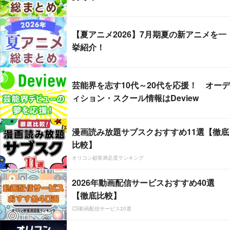
【夏アニメ2026】7月期夏の新アニメを一
挙紹介！
芸能界を志す10代～20代を応援！ オーデ
ィション・スクール情報はDeview
漫画読み放題サブスクおすすめ11選【徹底
比較】
オリコン顧客満足度ランキング
2026年動画配信サービスおすすめ40選
【徹底比較】
CS動画配信サービス20選