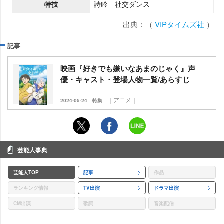
特技
詩吟 社交ダンス
出典：（
VIPタイムズ社
）
記事
映画『好きでも嫌いなあまのじゃく』声
優・キャスト・登場人物一覧/あらすじ
｜アニメ｜
2024-05-24
特集
芸能人事典
芸能人TOP
記事
作品
ランキング情報
TV出演
ドラマ出演
CM出演
歌詞
音楽配信