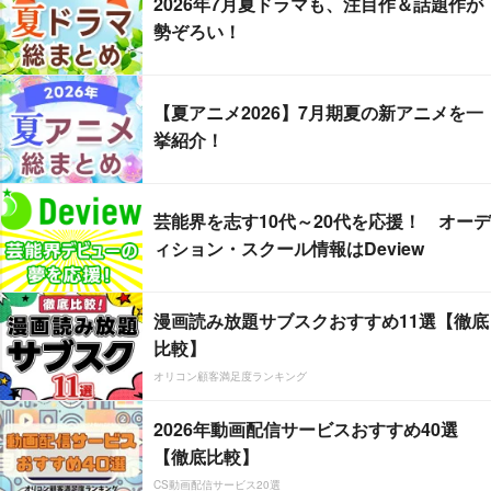
2026年7月夏ドラマも、注目作＆話題作が
勢ぞろい！
【夏アニメ2026】7月期夏の新アニメを一
挙紹介！
芸能界を志す10代～20代を応援！ オーデ
ィション・スクール情報はDeview
漫画読み放題サブスクおすすめ11選【徹底
比較】
オリコン顧客満足度ランキング
2026年動画配信サービスおすすめ40選
【徹底比較】
CS動画配信サービス20選