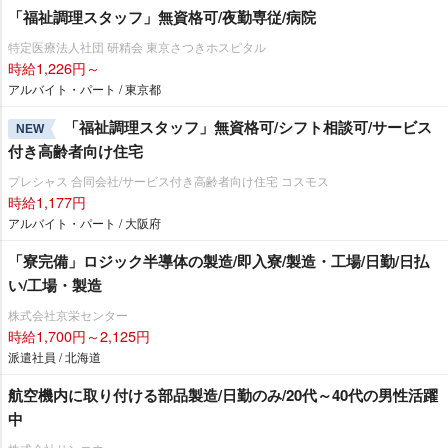
「福祉調理スタッフ」無資格可/夜勤専従/病院
特定医療法人社団 研精会 東京さつきホスピタル
時給1,226円～
アルバイト・パート / 東京都
「福祉調理スタッフ」無資格可/シフト相談可/サービス
NEW
付き高齢者向け住宅
プレシャス 合同会社/サービス付き高齢者向け住宅 コスモス
時給1,177円
アルバイト・パート / 大阪府
「寮完備」ロジック半導体の製造/即入寮/製造・工場/日勤/日払
い/工場・製造
株式会社京栄センター
時給1,700円～2,125円
派遣社員 / 北海道
航空機内に取り付ける部品製造/日勤のみ/20代～40代の男性活躍
中