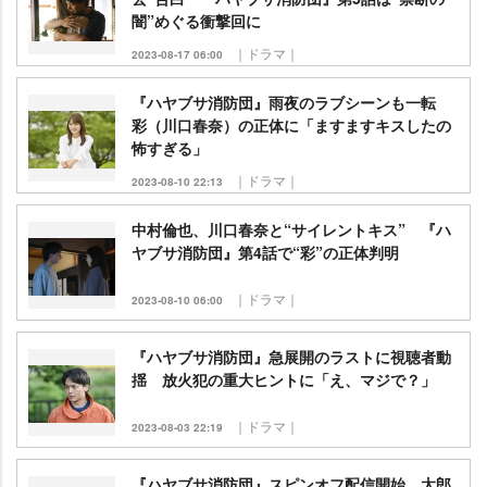
闇”めぐる衝撃回に
｜ドラマ｜
2023-08-17 06:00
『ハヤブサ消防団』雨夜のラブシーンも一転
彩（川口春奈）の正体に「ますますキスしたの
怖すぎる」
｜ドラマ｜
2023-08-10 22:13
中村倫也、川口春奈と“サイレントキス” 『ハ
ヤブサ消防団』第4話で“彩”の正体判明
｜ドラマ｜
2023-08-10 06:00
『ハヤブサ消防団』急展開のラストに視聴者動
揺 放火犯の重大ヒントに「え、マジで？」
｜ドラマ｜
2023-08-03 22:19
『ハヤブサ消防団』スピンオフ配信開始 太郎