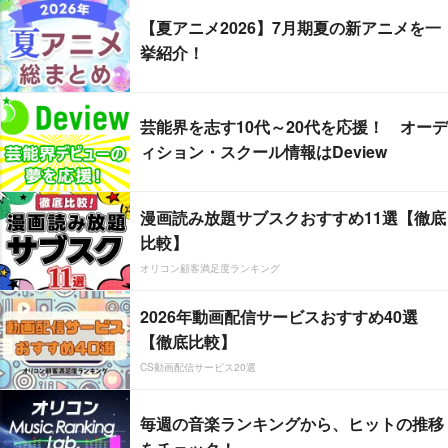
【夏アニメ2026】7月期夏の新アニメを一
挙紹介！
芸能界を志す10代～20代を応援！ オーデ
ィション・スクール情報はDeview
漫画読み放題サブスクおすすめ11選【徹底
比較】
オリコン顧客満足度ランキング
2026年動画配信サービスおすすめ40選
【徹底比較】
CS動画配信サービス20選
毎週の音楽ランキングから、ヒットの推移