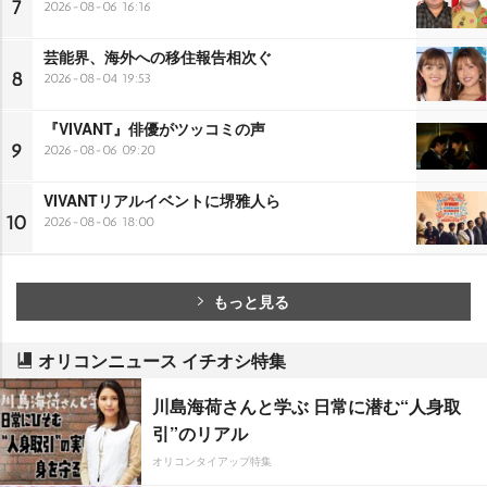
7
2026-08-06 16:16
芸能界、海外への移住報告相次ぐ
8
2026-08-04 19:53
『VIVANT』俳優がツッコミの声
9
2026-08-06 09:20
VIVANTリアルイベントに堺雅人ら
10
2026-08-06 18:00
もっと見る
オリコンニュース イチオシ特集
川島海荷さんと学ぶ 日常に潜む“人身取
引”のリアル
オリコンタイアップ特集