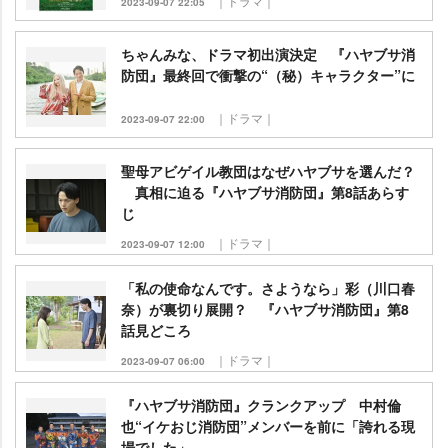
｜ドラマ｜
2023-09-07 22:05
ちゃんみな、ドラマ初出演決定 『ハヤブサ消
防団』最終回で衝撃の“（秘）キャラクター”に
｜ドラマ｜
2023-09-07 22:00
聖母アビゲイル教団はなぜハヤブサを選んだ？
真相に迫る『ハヤブサ消防団』第8話あらす
じ
｜ドラマ｜
2023-09-07 12:00
「私の使命なんです。さようなら」彩（川口春
奈）が裏切り展開？ 『ハヤブサ消防団』第8
話見どころ
｜ドラマ｜
2023-09-07 06:00
『ハヤブサ消防団』クランクアップ 中村倫
也“イケおじ消防団”メンバーを前に「誇れる現
場でした」