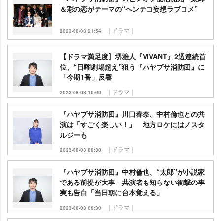
＆彩の恋がテーマの“ヘンテコ妄想ラブコメ”
｜ドラマ｜
2023-08-03 21:54
【ドラマ満足度】堺雅人『VIVANT』2週連続首
位、“日曜劇場超え”狙う『ハヤブサ消防団』に
「今期1番」反響
｜ドラマ｜
2023-08-03 16:00
『ハヤブサ消防団』川口春奈、中村倫也との共
演は「すごく楽しい！」 地方ロケにはノスタ
ルジーも
｜ドラマ｜
2023-08-03 08:30
『ハヤブサ消防団』中村倫也、“太郎”が小説家
である前提が大事 共演者も知らない衝撃の事
実も告白「当日朝に台本覚える」
｜ドラマ｜
2023-08-03 08:30