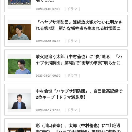
｜ドラマ｜
2023-09-03 07:00
『ハヤブサ消防団』連続放火犯がついに明かさ
れる第7話 新たな犠牲者も生まれる戦慄回に
｜ドラマ｜
2023-08-31 06:00
放火犯追う太郎（中村倫也）に“炎”迫る 『ハ
ヤブサ消防団』第6話で“衝撃の事実”明らかに
｜ドラマ｜
2023-08-24 06:00
中村倫也『ハヤブサ消防団』、自己最高記録で
2位キープ【ドラマ満足度】
｜ドラマ｜
2023-08-17 17:00
彩（川口春奈）、太郎（中村倫也）に“壮絶過
去”告白 『ハヤブサ消防団』第5話は“禁断の