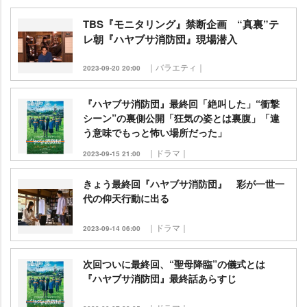
TBS『モニタリング』禁断企画 “真裏”テ
レ朝『ハヤブサ消防団』現場潜入
｜バラエティ｜
2023-09-20 20:00
『ハヤブサ消防団』最終回「絶叫した」“衝撃
シーン”の裏側公開「狂気の姿とは裏腹」「違
う意味でもっと怖い場所だった」
｜ドラマ｜
2023-09-15 21:00
きょう最終回『ハヤブサ消防団』 彩が一世一
代の仰天行動に出る
｜ドラマ｜
2023-09-14 06:00
次回ついに最終回、“聖母降臨”の儀式とは
『ハヤブサ消防団』最終話あらすじ