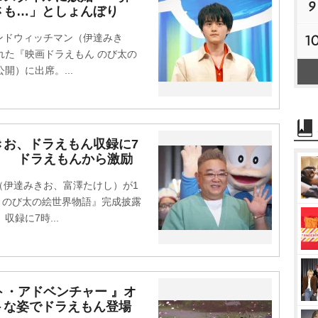
9
さも…」としょんぼり
1
ドウィッチマン（伊達みき
れた『映画ドラえもん のび太の
開）に出席。...
きお、ドラえもん収録に7
」 ドラえもんから激励
伊達みきお、富澤たけし）が1
 のび太の絵世界物語』完成披露
録に7時...
ート・アドベンチャー 』オ
トな姿でドラえもん登場