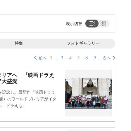
表示切替
特集
フォトギャラリー
1
3
4
5
6
7
前へ
次へ
タリアへ 『映画ドラえ
ア大盛況
を記念し、最新作『映画ドラえ
公開）のワールドプレミアがイタ
、ドラえも...