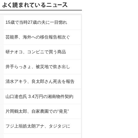
15歳で当時27歳の夫に一目惚れ
芸能界、海外への移住報告相次ぐ
研ナオコ、コンビニで買う商品
井手らっきょ、被災地で炊き出し
清水アキラ、良太郎さん死去を報告
山口達也氏 3.4万円の湘南物件契約
片岡鶴太郎、自家農園での“発見”
フジ上垣皓太朗アナ、タジタジに