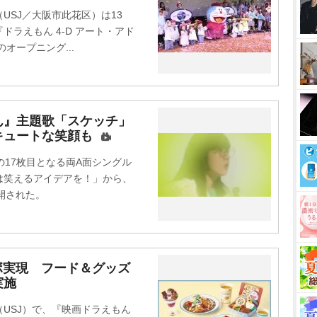
SJ／大阪市此花区）は13
ラえもん 4-D アート・アド
オープニング...
ん』主題歌「スケッチ」
公開 キュートな笑顔も
17枚目となる両A面シングル
は笑えるアイデアを！」から、
が公開された。
ボ実現 フード＆グッズ
実施
USJ）で、『映画ドラえもん