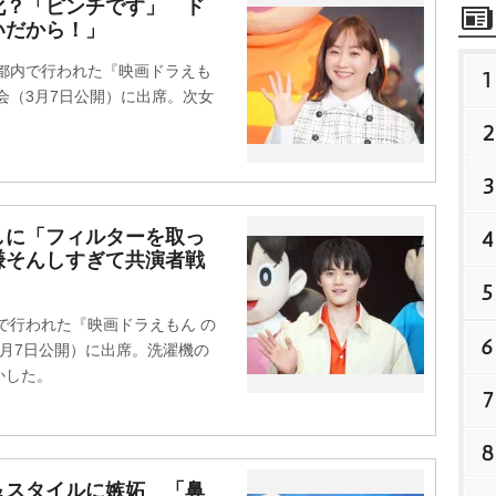
化？「ピンチです」 ド
いだから！」
都内で行われた『映画ドラえも
1
会（3月7日公開）に出席。次女
2
3
4
しに「フィルターを取っ
謙そんしすぎて共演者戦
5
で行われた『映画ドラえもん の
6
月7日公開）に出席。洗濯機の
かした。
7
8
＆スタイルに嫉妬 「鼻