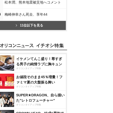
松本潤、熊本地震被災地へコメント
0
梅崎伸幸さん死去、享年44
11位以下を見る
イケメンてんこ盛り！尊すぎ
る男子の純情ラブに胸キュン
オリコンタイアップ特集
お値段そのまま45％増量！フ
ァミマ夏の大盤振る舞い
オリコンタイアップ特集
SUPER★DRAGON、自ら描い
た”レトロフューチャー”
オリコンタイアップ特集