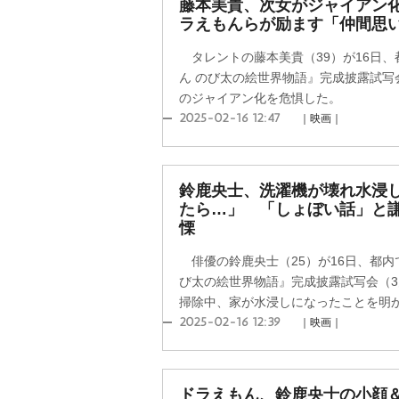
藤本美貴、次女がジャイアン
ラえもんらが励ます「仲間思
タレントの藤本美貴（39）が16日、
ん のび太の絵世界物語』完成披露試写
のジャイアン化を危惧した。
2025-02-16 12:47
｜映画｜
鈴鹿央士、洗濯機が壊れ水浸
たら…」 「しょぼい話」と
慄
俳優の鈴鹿央士（25）が16日、都内
び太の絵世界物語』完成披露試写会（3
掃除中、家が水浸しになったことを明
2025-02-16 12:39
｜映画｜
ドラえもん、鈴鹿央士の小顔