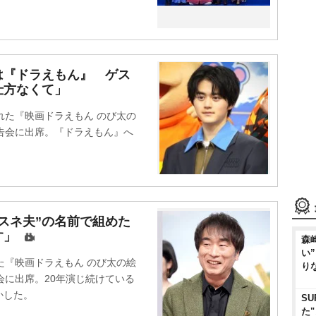
は『ドラえもん』 ゲス
仕方なくて」
れた『映画ドラえもん のび太の
告会に出席。『ドラえもん』へ
スネ夫”の名前で組めた
す」
森
い
た『映画ドラえもん のび太の絵
り
会に出席。20年演じ続けている
かした。
SU
た