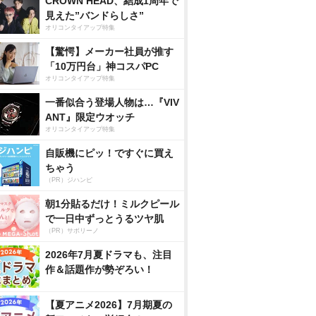
CROWN HEAD、結成1周年で
見えた”バンドらしさ”
オリコンタイアップ特集
【驚愕】メーカー社員が推す
「10万円台」神コスパPC
オリコンタイアップ特集
一番似合う登場人物は…『VIV
ANT』限定ウオッチ
オリコンタイアップ特集
自販機にピッ！ですぐに買え
ちゃう
（PR）ジハンピ
朝1分貼るだけ！ミルクピール
で一日中ずっとうるツヤ肌
（PR）サボリーノ
2026年7月夏ドラマも、注目
作＆話題作が勢ぞろい！
【夏アニメ2026】7月期夏の