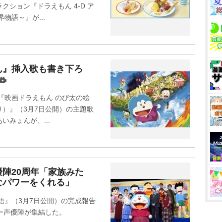
ション『ドラえもん 4-D ア
物語～』が...
ん』挿入歌も書き下ろ
『映画ドラえもん のび太の絵
）』（3月7日公開）の主題歌
みょんが、...
陣20周年「家族みた
なパワーをくれる」
語』（3月7日公開）の完成報告
ー声優陣が集結した。