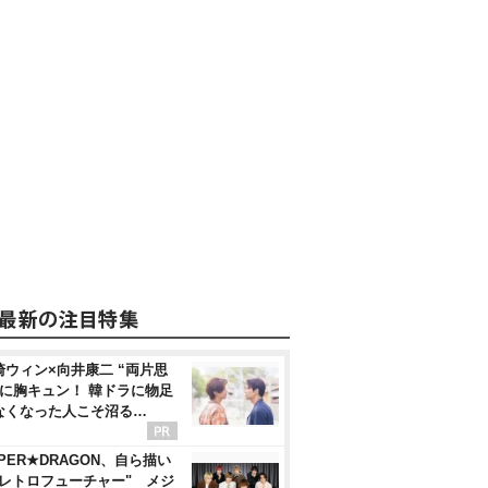
崎ウィン×向井康二 “両片思
”に胸キュン！ 韓ドラに物足
なくなった人こそ沼る…
PER★DRAGON、自ら描い
"レトロフューチャー" メジ