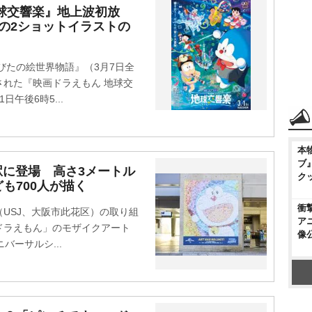
球交響楽』地上波初放
の2ショットイラストの
びたの絵世界物語』（3月7日全
れた『映画ドラえもん 地球交
午後6時5...
本
ブ
駅に登場 高さ3メートル
ク
も700人が描く
衝
USJ、大阪市此花区）の取り組
ア
ドラえもん」のモザイクアート
像
バーサルシ...