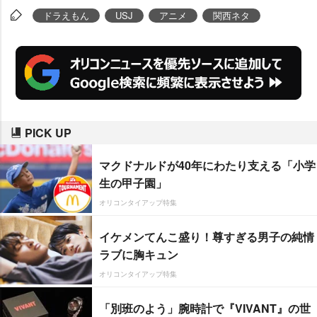
ドラえもん
USJ
アニメ
関西ネタ
PICK UP
マクドナルドが40年にわたり支える「小学
生の甲子園」
オリコンタイアップ特集
イケメンてんこ盛り！尊すぎる男子の純情
ラブに胸キュン
オリコンタイアップ特集
「別班のよう」腕時計で『VIVANT』の世