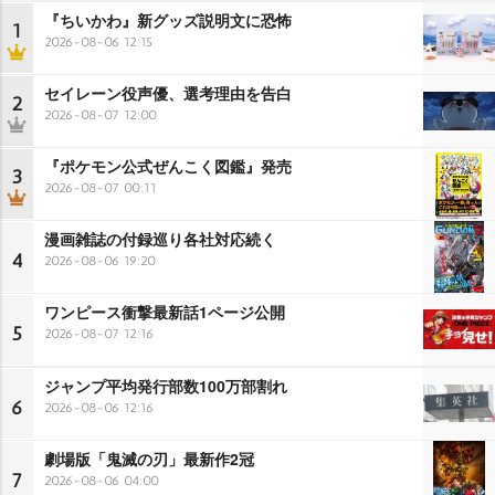
『ちいかわ』新グッズ説明文に恐怖
1
2026-08-06 12:15
セイレーン役声優、選考理由を告白
2
2026-08-07 12:00
『ポケモン公式ぜんこく図鑑』発売
3
2026-08-07 00:11
漫画雑誌の付録巡り各社対応続く
4
2026-08-06 19:20
ワンピース衝撃最新話1ページ公開
5
2026-08-07 12:16
ジャンプ平均発行部数100万部割れ
6
2026-08-06 12:16
劇場版「鬼滅の刃」最新作2冠
7
2026-08-06 04:00