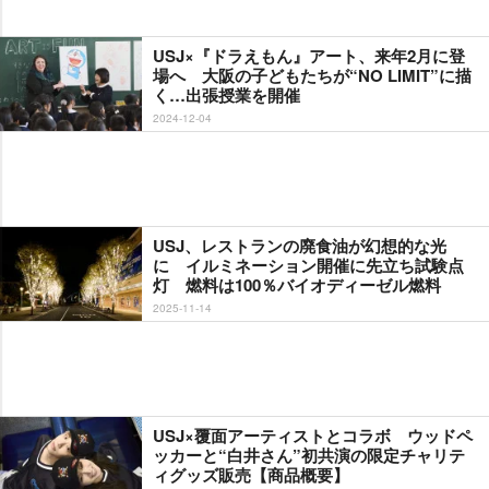
USJ×『ドラえもん』アート、来年2月に登
場へ 大阪の子どもたちが“NO LIMIT”に描
く…出張授業を開催
2024-12-04
USJ、レストランの廃食油が幻想的な光
に イルミネーション開催に先立ち試験点
灯 燃料は100％バイオディーゼル燃料
2025-11-14
USJ×覆面アーティストとコラボ ウッドペ
ッカーと“白井さん”初共演の限定チャリテ
ィグッズ販売【商品概要】