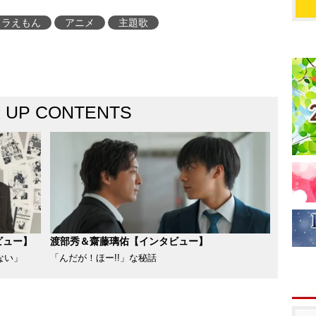
ドラえもん
アニメ
主題歌
K UP CONTENTS
ビュー】
渡部秀＆齋藤璃佑【インタビュー】
ない」
「んだが！ほー!!」な秘話