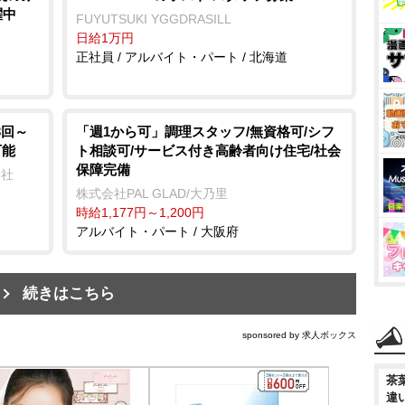
躍中
FUYUTSUKI YGGDRASILL
日給1万円
正社員 / アルバイト・パート / 北海道
3回～
「週1から可」調理スタッフ/無資格可/シフ
可能
ト相談可/サービス付き高齢者向け住宅/社会
保障完備
会社
株式会社PAL GLAD/大乃里
時給1,177円～1,200円
アルバイト・パート / 大阪府
続きはこちら
sponsored by 求人ボックス
茶
違