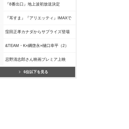
『8番出口』地上波初放送決定
『耳すま』『アリエッティ』IMAXで
窪田正孝カナダからサプライズ登場
&TEAM・K×綱啓永×樋口幸平（2）
忌野清志郎さん映画プレミア上映
6位以下を見る