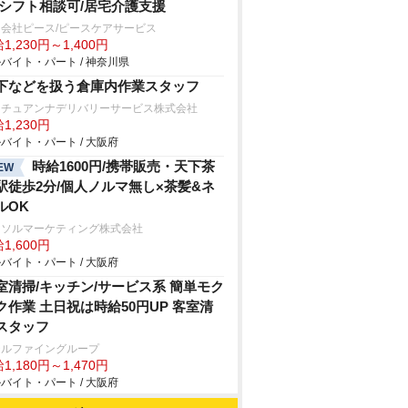
/シフト相談可/居宅介護支援
会社ピース/ピースケアサービス
1,230円～1,400円
バイト・パート / 神奈川県
下などを扱う倉庫内作業スタッフ
ュチュアンナデリバリーサービス株式会社
1,230円
バイト・パート / 大阪府
時給1600円/携帯販売・天下茶
EW
駅徒歩2分/個人ノルマ無し×茶髪&ネ
ルOK
ーソルマーケティング株式会社
1,600円
バイト・パート / 大阪府
室清掃/キッチン/サービス系 簡単モク
ク作業 土日祝は時給50円UP 客室清
スタッフ
テルファイングループ
1,180円～1,470円
バイト・パート / 大阪府