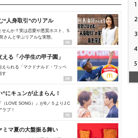
1
2
む“人身取引”のリアル
ませんか？実は恋愛や悪質ホスト、S
3
海荷さんと学ぶリアルな実態。
4
支える「小学生の甲子園」
5
与えられる「マクドナルド・ワッペ
指す
い”にキュンが止まらん！
OVE SONG）』が8／５よりJ:C
アラブ！
ァミマ夏の大盤振る舞い