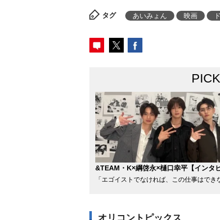
タグ
あいみょん
映画
PIC
&TEAM・K×綱啓永×樋口幸平【インタ
「エゴイストでなければ、この仕事はでき
オリコントピックス