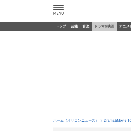
トップ
芸能
音楽
ドラマ&映画
アニメ
ホーム（オリコンニュース）
Drama&Movie T