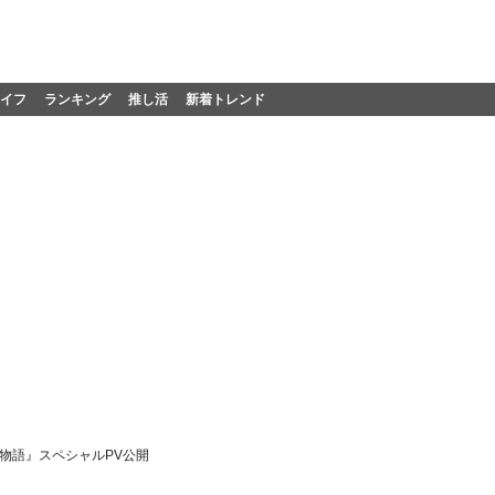
イフ
ランキング
推し活
新着トレンド
物語』スペシャルPV公開