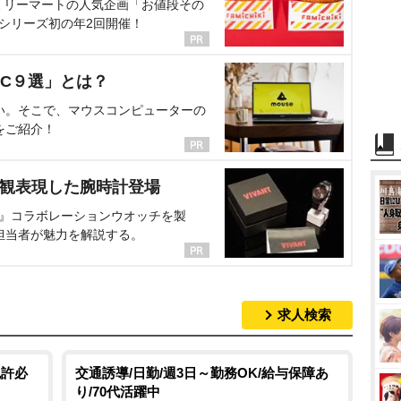
ミリーマートの人気企画「お値段その
、シリーズ初の年2回開催！
C９選」とは？
い。そこで、マウスコンピューターの
をご紹介！
界観表現した腕時計登場
NT』コラボレーションウオッチを製
担当者が魅力を解説する。
求人検索
免許必
交通誘導/日勤/週3日～勤務OK/給与保障あ
り/70代活躍中