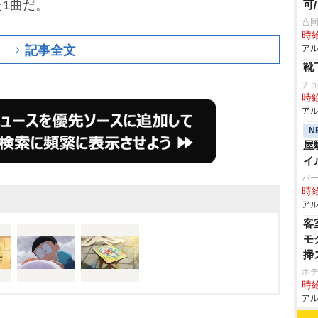
1曲だ。
可
合同
時給
記事全文
アル
靴
チ
時給
アル
N
屋
イ
パ
時給
アル
客
モ
掃
ホ
時給
アル