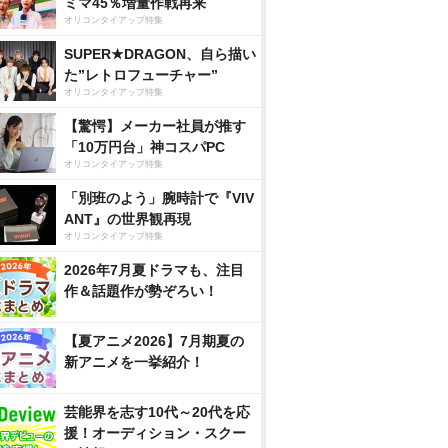
ミマ45％増量作戦再来
オリコンタイアップ特集
SUPER★DRAGON、自ら描い
た”レトロフューチャー”
オリコンタイアップ特集
【驚愕】メーカー社員が推す
「10万円台」神コスパPC
オリコンタイアップ特集
「別班のよう」腕時計で『VIV
ANT』の世界観再現
オリコンタイアップ特集
2026年7月夏ドラマも、注目
作＆話題作が勢ぞろい！
【夏アニメ2026】7月期夏の
新アニメを一挙紹介！
芸能界を志す10代～20代を応
援！オーディション・スクー