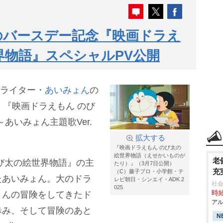
のバースデー記念『映画ドラえ
界物語』スペシャルPV公開
グライター・
あいみょん
の
、『映画ドラえもん のび
あいみょん主題歌Ver.
拡大する
『映画ドラえもん のび太の
絵世界物語（えせかいものが
老
び太の絵世界物語』の主
たり）』（3月7日公開）
充
（C）藤子プロ・小学館・テ
たあいみょん。大のドラ
レビ朝日・シンエイ・ADK 2
社会
025
時給
さんの冒険をしてきたド
アル
歩み、そして冒険のあと
N