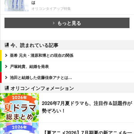
は
オリコンタイアップ特集
もっと見る
今、読まれている記事
亜希 元夫・清原和博との現在の関係
戸塚純貴、結婚を発表
池田と結婚した佐藤佳奈アナとは…
オリコン インフォメーション
2026年7月夏ドラマも、注目作＆話題作が
勢ぞろい！
【夏アニメ2026】7月期夏の新アニメを一