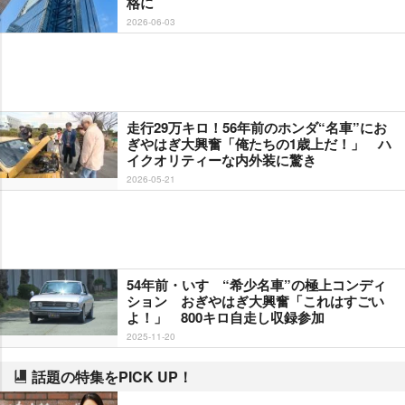
格に
2026-06-03
走行29万キロ！56年前のホンダ“名車”にお
ぎやはぎ大興奮「俺たちの1歳上だ！」 ハ
イクオリティーな内外装に驚き
2026-05-21
54年前・いすゞ“希少名車”の極上コンディ
ション おぎやはぎ大興奮「これはすごい
よ！」 800キロ自走し収録参加
2025-11-20
話題の特集をPICK UP！