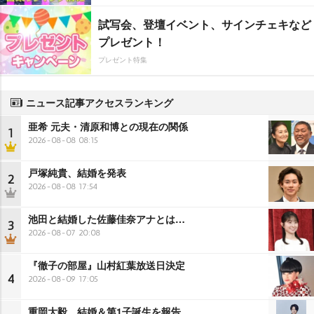
試写会、登壇イベント、サインチェキなど
プレゼント！
プレゼント特集
ニュース記事アクセスランキング
亜希 元夫・清原和博との現在の関係
1
2026-08-08 08:15
戸塚純貴、結婚を発表
2
2026-08-08 17:54
池田と結婚した佐藤佳奈アナとは…
3
2026-08-07 20:08
『徹子の部屋』山村紅葉放送日決定
4
2026-08-09 17:05
重岡大毅、結婚＆第1子誕生を報告