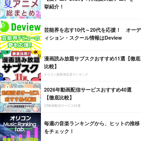
挙紹介！
芸能界を志す10代～20代を応援！ オーデ
ィション・スクール情報はDeview
漫画読み放題サブスクおすすめ11選【徹底
比較】
オリコン顧客満足度ランキング
2026年動画配信サービスおすすめ40選
【徹底比較】
CS動画配信サービス20選
毎週の音楽ランキングから、ヒットの推移
をチェック！