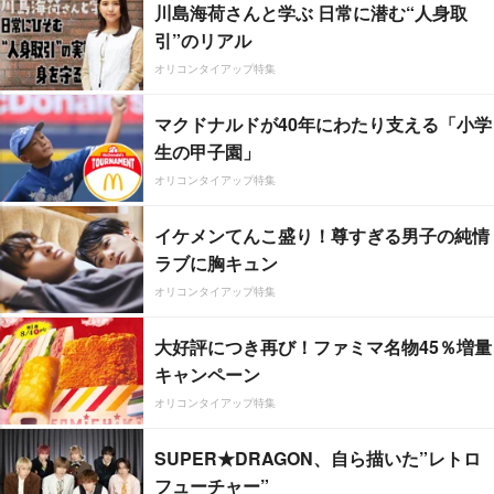
川島海荷さんと学ぶ 日常に潜む“人身取
引”のリアル
オリコンタイアップ特集
マクドナルドが40年にわたり支える「小学
生の甲子園」
オリコンタイアップ特集
イケメンてんこ盛り！尊すぎる男子の純情
ラブに胸キュン
オリコンタイアップ特集
大好評につき再び！ファミマ名物45％増量
キャンペーン
オリコンタイアップ特集
SUPER★DRAGON、自ら描いた”レトロ
フューチャー”