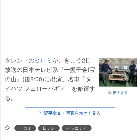
タレントの
ヒロミ
が、きょう2日
放送の日本テレビ系『一攫千金!宝
の山』(後8:00)に出演。名車「ダ
イハツ フェローバギィ」を修復す
拡大する
る。
記事全文・写真を大きく見る
ヒロミ
日テレ
バラエティ