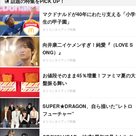
話題の特集をPICK UP！
マクドナルドが40年にわたり支える「小学
生の甲子園」
オリコンタイアップ特集
向井康二イケメンすぎ！純愛『（LOVE S
ONG）』
オリコンタイアップ特集
お値段そのまま45％増量！ファミマ夏の大
盤振る舞い
オリコンタイアップ特集
SUPER★DRAGON、自ら描いた”レトロ
フューチャー”
オリコンタイアップ特集