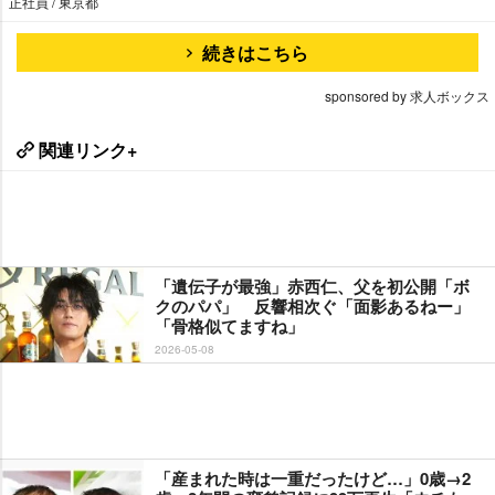
正社員 / 東京都
続きはこちら
sponsored by 求人ボックス
関連リンク+
「遺伝子が最強」赤西仁、父を初公開「ボ
クのパパ」 反響相次ぐ「面影あるねー」
「骨格似てますね」
2026-05-08
「産まれた時は一重だったけど…」0歳→2