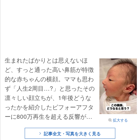
生まれたばかりとは思えないほ
ど、すっと通った高い鼻筋が特徴
的な赤ちゃんの横顔。ママも思わ
ず「人生2周目…?」と思ったその
凛々しい顔立ちが、1年後どうな
ったかを紹介したビフォーアフタ
ーに800万再生を超える反響があ
拡大する
り、「ええー!! 新生児のときから
記事全文・写真を大きく見る
こんなに鼻が高いんですね」「骨