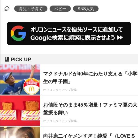
格が異次元!」「もうイケメンやな
育児・子育て
ベビー
SNS人気
いか!!」など驚きの声が寄せられ
ている。投稿者のママに話を聞い
た。
PICK UP
マクドナルドが40年にわたり支える「小学
生の甲子園」
オリコンタイアップ特集
お値段そのまま45％増量！ファミマ夏の大
盤振る舞い
オリコンタイアップ特集
向井康二イケメンすぎ！純愛『（LOVE S