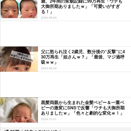
歳、2年間の変貌記録に99万再生「ウチも
大御所期ありましたｗ」「可愛いがすぎ
る！」
2024-09-04
父に怒られ泣く2歳児、数分後の“反撃”に4
30万再生「姐さんｗ？」「最後、マジ過呼
吸ｗｗ」
2024-06-04
黒髪両親から生まれた金髪ベビー＆一重ベ
ビーの激変にSNSで反響「ウチも大御所期
ありましたｗ」「色々と劇的な変化ｗ！」
2024-10-31