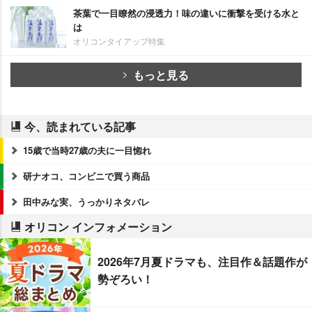
茶葉で一目瞭然の浸透力！味の違いに衝撃を受ける水と
は
オリコンタイアップ特集
もっと見る
今、読まれている記事
15歳で当時27歳の夫に一目惚れ
研ナオコ、コンビニで買う商品
田中みな実、うっかりネタバレ
オリコン インフォメーション
2026年7月夏ドラマも、注目作＆話題作が
勢ぞろい！