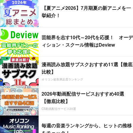
【夏アニメ2026】7月期夏の新アニメを一
挙紹介！
芸能界を志す10代～20代を応援！ オーデ
ィション・スクール情報はDeview
漫画読み放題サブスクおすすめ11選【徹底
比較】
オリコン顧客満足度ランキング
2026年動画配信サービスおすすめ40選
【徹底比較】
CS動画配信サービス20選
毎週の音楽ランキングから、ヒットの推移
をチェック！