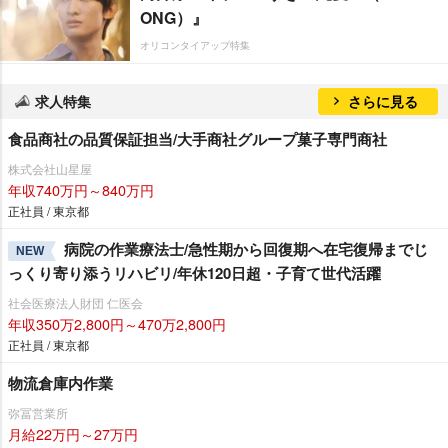
ONG）』
オリコンタイアップ特集
求人特集
さらに見る
食品商社の品質保証担当/大手商社グループ菓子専門商社
株式会社山星屋
年収740万円～840万円
正社員 / 東京都
病院の作業療法士/急性期から回復期へ在宅復帰までじ
NEW
っくり寄り添うリハビリ/年休120日超・子育て世代活躍
社会医療法人財団 仁医会
年収350万2,800円～470万2,800円
正社員 / 東京都
物流倉庫内作業
弥冨営業所
月給22万円～27万円