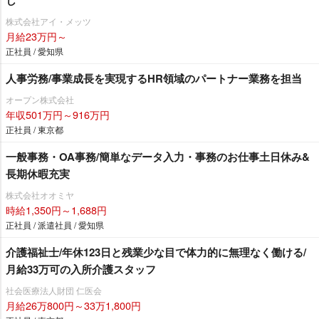
し
株式会社アイ・メッツ
月給23万円～
正社員 / 愛知県
人事労務/事業成長を実現するHR領域のパートナー業務を担当
オープン株式会社
年収501万円～916万円
正社員 / 東京都
一般事務・OA事務/簡単なデータ入力・事務のお仕事土日休み&
長期休暇充実
株式会社オオミヤ
時給1,350円～1,688円
正社員 / 派遣社員 / 愛知県
介護福祉士/年休123日と残業少な目で体力的に無理なく働ける/
月給33万可の入所介護スタッフ
社会医療法人財団 仁医会
月給26万800円～33万1,800円