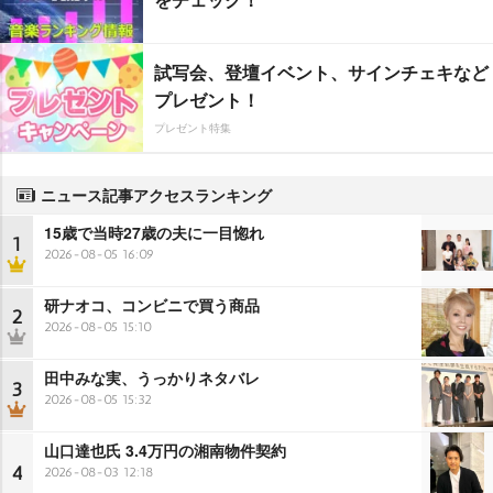
試写会、登壇イベント、サインチェキなど
プレゼント！
プレゼント特集
ニュース記事アクセスランキング
15歳で当時27歳の夫に一目惚れ
1
2026-08-05 16:09
研ナオコ、コンビニで買う商品
2
2026-08-05 15:10
田中みな実、うっかりネタバレ
3
2026-08-05 15:32
山口達也氏 3.4万円の湘南物件契約
4
2026-08-03 12:18