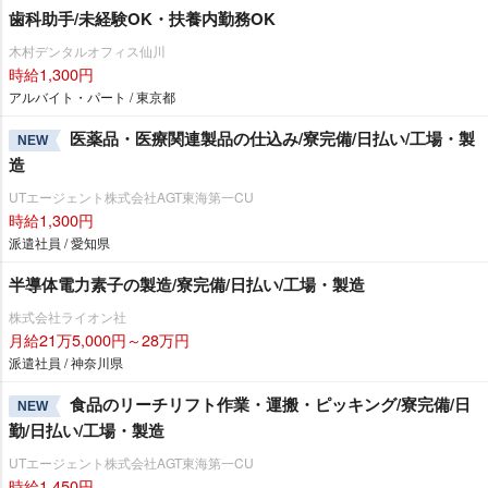
歯科助手/未経験OK・扶養内勤務OK
木村デンタルオフィス仙川
時給1,300円
アルバイト・パート / 東京都
医薬品・医療関連製品の仕込み/寮完備/日払い/工場・製
NEW
造
UTエージェント株式会社AGT東海第一CU
時給1,300円
派遣社員 / 愛知県
半導体電力素子の製造/寮完備/日払い/工場・製造
株式会社ライオン社
月給21万5,000円～28万円
派遣社員 / 神奈川県
食品のリーチリフト作業・運搬・ピッキング/寮完備/日
NEW
勤/日払い/工場・製造
UTエージェント株式会社AGT東海第一CU
時給1,450円