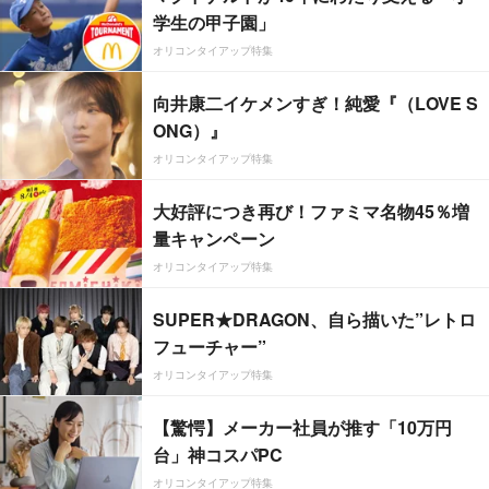
学生の甲子園」
オリコンタイアップ特集
向井康二イケメンすぎ！純愛『（LOVE S
ONG）』
オリコンタイアップ特集
大好評につき再び！ファミマ名物45％増
量キャンペーン
オリコンタイアップ特集
SUPER★DRAGON、自ら描いた”レトロ
フューチャー”
オリコンタイアップ特集
【驚愕】メーカー社員が推す「10万円
台」神コスパPC
オリコンタイアップ特集