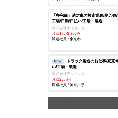
「寮完備」消防車の検査業務/即入寮
工場/日勤/日払い/工場・製造
株式会社京栄センター
月給18万9,200円
派遣社員 / 東京都
トラック製造のお仕事/寮完備
NEW
い/工場・製造
株式会社ライオン社
月給23万円
派遣社員 / 神奈川県