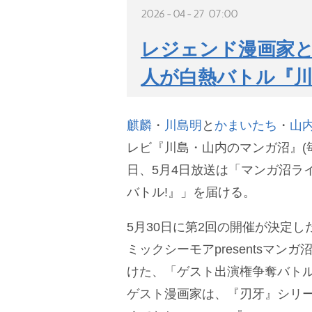
2026-04-27 07:00
レジェンド漫画家
人が白熱バトル『
麒麟
・
川島明
と
かまいたち
・
山
レビ『川島・山内のマンガ沼』(毎週
日、5月4日放送は「マンガ沼ラ
バトル!』」を届ける。
5月30日に第2回の開催が決定
ミックシーモアpresentsマン
けた、「ゲスト出演権争奪バトル
ゲスト漫画家は、『刃牙』シリ