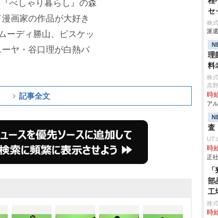
程
S』『べしゃり暮らし』の森
セ
ド漫画家の作品が大好き
げ
株
派遣
て
ムーディ勝山、ビスケッ
作
N
スーヤ・谷口理が白熱バ
理
料
株
高
時給
記事全文
アル
N
査
UT
時給
正社
「
部
工
株
時給