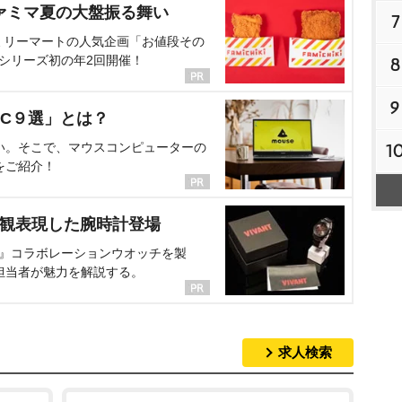
ァミマ夏の大盤振る舞い
7
ミリーマートの人気企画「お値段その
、シリーズ初の年2回開催！
8
9
C９選」とは？
い。そこで、マウスコンピューターの
1
をご紹介！
界観表現した腕時計登場
NT』コラボレーションウオッチを製
担当者が魅力を解説する。
求人検索