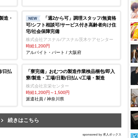
/製造・
「週2から可」調理スタッフ/無資格
NEW
可/シフト相談可/サービス付き高齢者向け住
宅/社会保障完備
株式会社アスナル/アスナル茨木ケアセンター
時給1,200円
アルバイト・パート / 大阪府
/日払
「寮完備」おむつの製造作業検品梱包/即入
寮/製造・工場/日勤/日払い/工場・製造
株式会社京栄センター
時給1,200円～1,500円
派遣社員 / 神奈川県
続きはこちら
sponsored by 求人ボックス