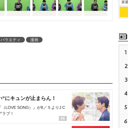
派遣
バラエティ
漫画
1
2
3
4
い”にキュンが止まらん！
5
OVE SONG）』が8／５よりJ:C
アラブ！
6