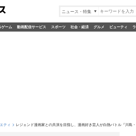
ニュース・特集
&ゲーム
動画配信サービス
スポーツ
社会・経済
グルメ
ビューティ
ラ
エティ
レジェンド漫画家との共演を目指し、漫画好き芸人が白熱バトル『川島・