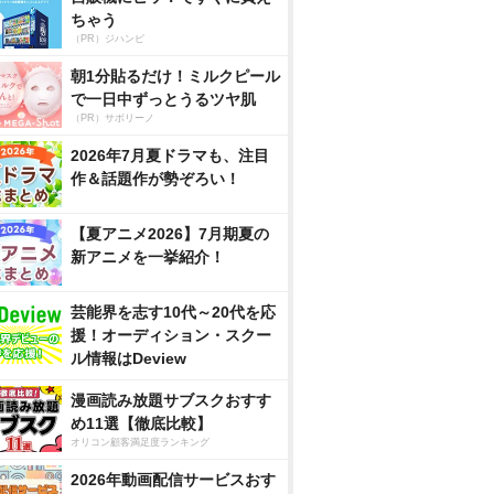
ちゃう
（PR）ジハンピ
朝1分貼るだけ！ミルクピール
で一日中ずっとうるツヤ肌
（PR）サボリーノ
2026年7月夏ドラマも、注目
作＆話題作が勢ぞろい！
【夏アニメ2026】7月期夏の
新アニメを一挙紹介！
芸能界を志す10代～20代を応
援！オーディション・スクー
ル情報はDeview
漫画読み放題サブスクおすす
め11選【徹底比較】
オリコン顧客満足度ランキング
2026年動画配信サービスおす