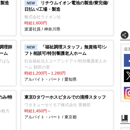
・製造
リチウムイオン電池の製造/寮完備/
NEW
日払い/工場・製造
株式会社ライオン社
時給1,600円
派遣社員 / 神奈川県
/調理師
「福祉調理スタッフ」無資格可/シ
NEW
最
ーム
フト相談可/特別養護老人ホーム
久手はな
社会福祉法人ユーアンドアイ/特別養護老人ホ
ーム 額田の里
時給1,200円～1,280円
アルバイト・パート / 愛知県
のみ/特
東京Dタワーホスピタルでの清掃スタッフ
ワタキューセイモア株式会社 業務部
/枚方
時給1,450円～
アルバイト・パート / 東京都