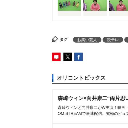
タグ
お笑い芸人
読テレ
オリコントピックス
森崎ウィン×向井康二“両片思
森崎ウィンと向井康二がW主演！映画『（L
OM STREAMで最速配信。究極のピュ