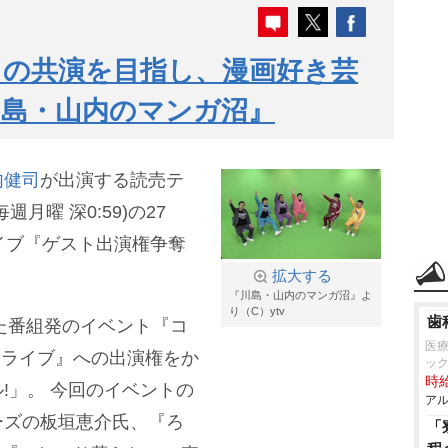
との共演を目指し、漫画好き芸
川島・山内のマンガ沼』
内健司
が出演する読売テ
月曜 深0:59)の27
イブ『ゲスト出演権争奪
拡大する
『川島・山内のマンガ沼』よ
り（C）ytv
歯
した番組発のイベント『コ
医
ガ沼ライブ』への出演権をか
ッ
時給
!」。 今回のイベントの
アル
ーズの板垣恵介氏、『ろ
「