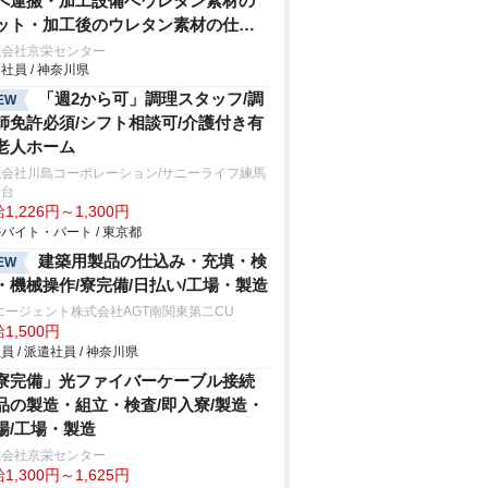
へ運搬・加工設備へウレタン素材の
ット・加工後のウレタン素材の仕上
・手作業やエアドライバーを使用し
式会社京栄センター
社員 / 神奈川県
の車用シートの組付け・製品の検査
業/即入寮/製造・工場
「週2から可」調理スタッフ/調
EW
師免許必須/シフト相談可/介護付き有
老人ホーム
式会社川島コーポレーション/サニーライフ練馬
野台
1,226円～1,300円
バイト・パート / 東京都
建築用製品の仕込み・充填・検
EW
・機械操作/寮完備/日払い/工場・製造
エージェント株式会社AGT南関東第二CU
1,500円
員 / 派遣社員 / 神奈川県
寮完備」光ファイバーケーブル接続
品の製造・組立・検査/即入寮/製造・
場/工場・製造
式会社京栄センター
1,300円～1,625円