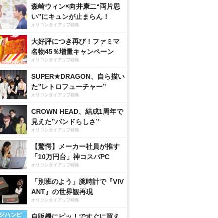
森崎ウィン×向井康二“両片思
い”にキュンが止まらん！
オリコンタイアップ特集
大好評につき再び！ファミマ
名物45％増量キャンペーン
オリコンタイアップ特集
SUPER★DRAGON、自ら描い
た”レトロフューチャー”
オリコンタイアップ特集
CROWN HEAD、結成1周年で
見えた”バンドらしさ”
オリコンタイアップ特集
【驚愕】メーカー社員が推す
「10万円台」神コスパPC
オリコンタイアップ特集
「別班のよう」腕時計で『VIV
ANT』の世界観再現
オリコンタイアップ特集
自販機にピッ！ですぐに買え