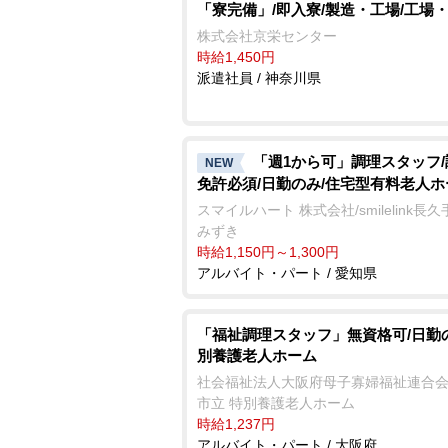
「寮完備」/即入寮/製造・工場/工場
株式会社京栄センター
時給1,450円
派遣社員 / 神奈川県
「週1から可」調理スタッフ
NEW
免許必須/日勤のみ/住宅型有料老人ホ
スマイルハート 株式会社/smilelink長
みずき
時給1,150円～1,300円
アルバイト・パート / 愛知県
「福祉調理スタッフ」無資格可/日勤
別養護老人ホーム
社会福祉法人大阪府母子寡婦福祉連合会
市立 特別養護老人ホーム
時給1,237円
アルバイト・パート / 大阪府