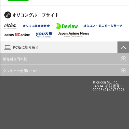
PC版に切り替え
禁無断複写転載
クッキーの使用について
© oricon ME inc.
JASRAC許諾番号：
9009642140Y38026