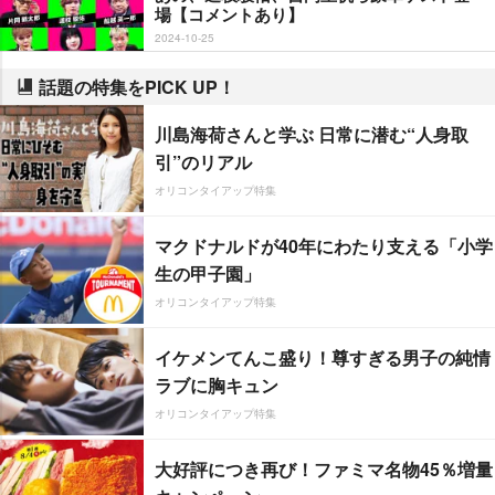
場【コメントあり】
2024-10-25
話題の特集をPICK UP！
川島海荷さんと学ぶ 日常に潜む“人身取
引”のリアル
オリコンタイアップ特集
マクドナルドが40年にわたり支える「小学
生の甲子園」
オリコンタイアップ特集
イケメンてんこ盛り！尊すぎる男子の純情
ラブに胸キュン
オリコンタイアップ特集
大好評につき再び！ファミマ名物45％増量