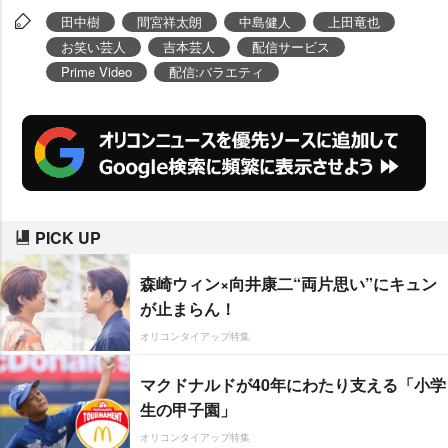
進、宮崎美子、
松本まりか
ら、各
田中樹
間宮祥太朗
中島健人
上田竜也
界から集結した14人の豪華ゲスト
お笑い芸人
吉本芸人
配信サービス
が解禁となった。
Prime Video
配信:バラエティ
PICK UP
森崎ウィン×向井康二“両片思い”にキュン
が止まらん！
オリコンタイアップ特集
マクドナルドが40年にわたり支える「小学
生の甲子園」
オリコンタイアップ特集