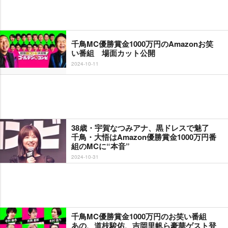
千鳥MC優勝賞金1000万円のAmazonお笑
い番組 場面カット公開
2024-10-11
38歳・宇賀なつみアナ、黒ドレスで魅了
千鳥・大悟はAmazon優勝賞金1000万円番
組のMCに“本音”
2024-10-31
千鳥MC優勝賞金1000万円のお笑い番組
あの、道枝駿佑、吉岡里帆ら豪華ゲスト登