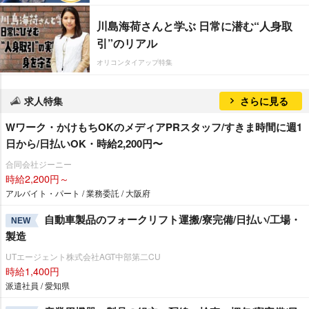
川島海荷さんと学ぶ 日常に潜む“人身取
引”のリアル
オリコンタイアップ特集
求人特集
さらに見る
Wワーク・かけもちOKのメディアPRスタッフ/すきま時間に週1
日から/日払いOK・時給2,200円〜
合同会社ジーニー
時給2,200円～
アルバイト・パート / 業務委託 / 大阪府
自動車製品のフォークリフト運搬/寮完備/日払い/工場・
NEW
製造
UTエージェント株式会社AGT中部第二CU
時給1,400円
派遣社員 / 愛知県