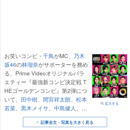
お笑いコンビ・
千鳥
がMC、
乃木
坂46
の
林瑠奈
がサポーターを務め
る、Prime Videoオリジナルバラ
エティー『最強新コンビ決定戦 T
HEゴールデンコンビ』第2弾につ
いて、
田中樹
、
間宮祥太朗
、
松本
拡大する
若菜
、
黒木メイサ
、
中島健人
、小
林幸子、寺田心、
上田竜也
、Mr.マ
記事全文・写真を大きく見る
リック、
藤原紀香
、貴乃花、寺島