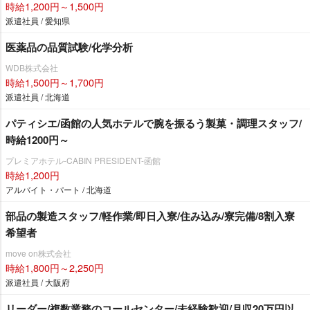
時給1,200円～1,500円
派遣社員 / 愛知県
医薬品の品質試験/化学分析
WDB株式会社
時給1,500円～1,700円
派遣社員 / 北海道
パティシエ/函館の人気ホテルで腕を振るう製菓・調理スタッフ/
時給1200円～
プレミアホテル-CABIN PRESIDENT-函館
時給1,200円
アルバイト・パート / 北海道
部品の製造スタッフ/軽作業/即日入寮/住み込み/寮完備/8割入寮
希望者
move on株式会社
時給1,800円～2,250円
派遣社員 / 大阪府
リーダー/複数業務のコールセンター/未経験歓迎/月収20万円以