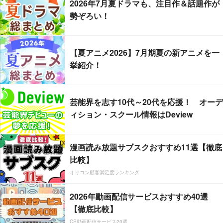
2026年7月夏ドラマも、注目作＆話題作が
勢ぞろい！
【夏アニメ2026】7月期夏の新アニメを一
挙紹介！
芸能界を志す10代～20代を応援！ オーデ
ィション・スクール情報はDeview
漫画読み放題サブスクおすすめ11選【徹底
比較】
オリコン顧客満足度ランキング
2026年動画配信サービスおすすめ40選
【徹底比較】
CS動画配信サービス20選