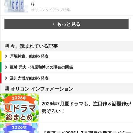
は
オリコンタイアップ特集
もっと見る
今、読まれている記事
戸塚純貴、結婚を発表
亜希 元夫・清原和博との現在の関係
及川光博が結婚を発表
オリコン インフォメーション
2026年7月夏ドラマも、注目作＆話題作が
勢ぞろい！
【夏アニメ2026】7月期夏の新アニメを一