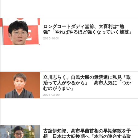
ロングコートダディ堂前、大喜利は“勉
強”「やればやるほど強くなっていく競技」
2025-10-31
立川志らく、自民大勝の衆院選に私見「政
治って人がやるから」 高市人気に「つか
むのがうまい」
2026-02-09
古舘伊知郎、高市早苗首相の早期解散を予
想 日本は大転換期へ「本当の連合する政