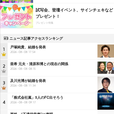
試写会、登壇イベント、サインチェキなど
プレゼント！
プレゼント特集
ニュース記事アクセスランキング
戸塚純貴、結婚を発表
1
2026-08-08 17:54
亜希 元夫・清原和博との現在の関係
2
2026-08-08 08:15
及川光博が結婚を発表
3
2026-08-08 11:34
「株式会社嵐」5人のFC出そろう
4
2026-08-08 09:17
西鉄、“不適切音声”に声明