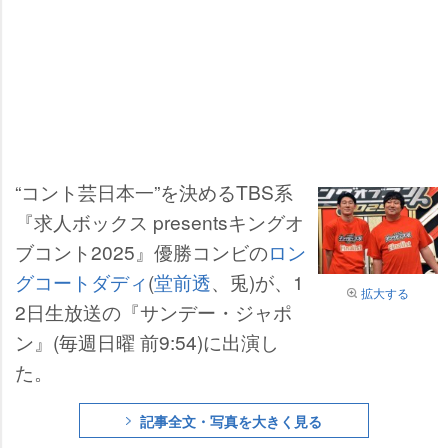
“コント芸日本一”を決めるTBS系
『求人ボックス presentsキングオ
ブコント2025』優勝コンビの
ロン
グコートダディ
(
堂前透
、兎)が、1
拡大する
2日生放送の『サンデー・ジャポ
ン』(毎週日曜 前9:54)に出演し
た。
記事全文・写真を大きく見る