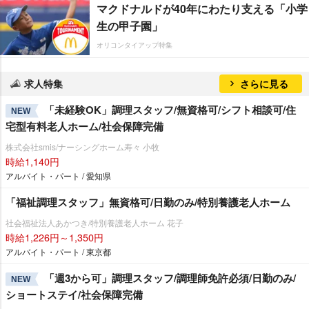
マクドナルドが40年にわたり支える「小学
生の甲子園」
オリコンタイアップ特集
求人特集
さらに見る
「未経験OK」調理スタッフ/無資格可/シフト相談可/住
NEW
宅型有料老人ホーム/社会保障完備
株式会社smis/ナーシングホーム寿々 小牧
時給1,140円
アルバイト・パート / 愛知県
「福祉調理スタッフ」無資格可/日勤のみ/特別養護老人ホーム
社会福祉法人あかつき/特別養護老人ホーム 花子
時給1,226円～1,350円
アルバイト・パート / 東京都
「週3から可」調理スタッフ/調理師免許必須/日勤のみ/
NEW
ショートステイ/社会保障完備