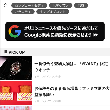
ロングコートダディ
お笑い芸人
TBS
バラエティ
キングオブコント
PICK UP
一番似合う登場人物は…『VIVANT』限定
ウオッチ
オリコンタイアップ特集
お値段そのまま45％増量！ファミマ夏の大
盤振る舞い
オリコンタイアップ特集