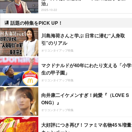
治」
2025-10-22
話題の特集をPICK UP！
川島海荷さんと学ぶ 日常に潜む“人身取
引”のリアル
オリコンタイアップ特集
マクドナルドが40年にわたり支える「小学
生の甲子園」
オリコンタイアップ特集
向井康二イケメンすぎ！純愛『（LOVE S
ONG）』
オリコンタイアップ特集
大好評につき再び！ファミマ名物45％増量