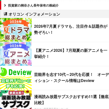
投資家の桐谷さん長年保有の株紹介
オリコン インフォメーション
2026年7月夏ドラマも、注目作＆話題作が
勢ぞろい！
【夏アニメ2026】7月期夏の新アニメを一
挙紹介！
芸能界を志す10代～20代を応援！ オーデ
ィション・スクール情報はDeview
漫画読み放題サブスクおすすめ11選【徹底
比較】
オリコン顧客満足度ランキング