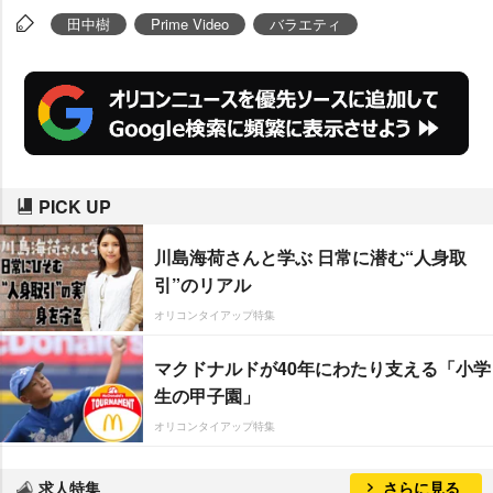
田中樹
Prime Video
バラエティ
PICK UP
川島海荷さんと学ぶ 日常に潜む“人身取
引”のリアル
オリコンタイアップ特集
マクドナルドが40年にわたり支える「小学
生の甲子園」
オリコンタイアップ特集
求人特集
さらに見る