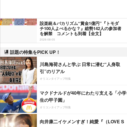
設楽統＆バカリズム“賞金1億円”『トモダ
チ100人よべるかな？』総勢142人の参加者
を解禁 コメントも到着【全文】
2026-08-05
話題の特集をPICK UP！
川島海荷さんと学ぶ 日常に潜む“人身取
引”のリアル
オリコンタイアップ特集
マクドナルドが40年にわたり支える「小学
生の甲子園」
オリコンタイアップ特集
向井康二イケメンすぎ！純愛『（LOVE S