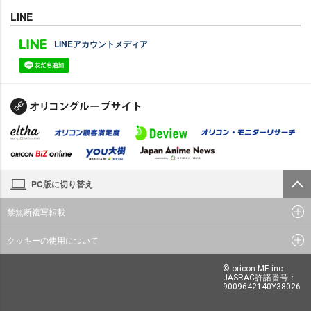
LINE
LINEアカウントメディア
PC版に切り替え
禁無断複写転載
クッキーの使用について
© oricon ME inc.
JASRAC許諾番号：
9009642140Y38026