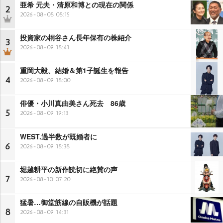
亜希 元夫・清原和博との現在の関係
2
2026-08-08 08:15
投資家の桐谷さん長年保有の株紹介
3
2026-08-09 18:41
重岡大毅、結婚＆第1子誕生を報告
4
2026-08-09 18:00
俳優・小川真由美さん死去 86歳
5
2026-08-09 19:13
WEST.過半数が既婚者に
6
2026-08-09 18:38
堀越耕平の新作読切に絶賛の声
7
2026-08-10 07:20
猛暑…御堂筋線の自販機が話題
8
2026-08-09 14:31