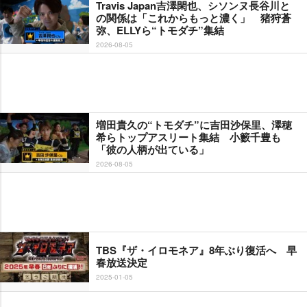
Travis Japan吉澤閑也、シソンヌ長谷川と
の関係は「これからもっと濃く」 猪狩蒼
弥、ELLYら“トモダチ”集結
2026-08-05
増田貴久の“トモダチ”に吉田沙保里、澤穂
希らトップアスリート集結 小籔千豊も
「彼の人柄が出ている」
2026-08-05
TBS『ザ・イロモネア』8年ぶり復活へ 早
春放送決定
2025-01-05