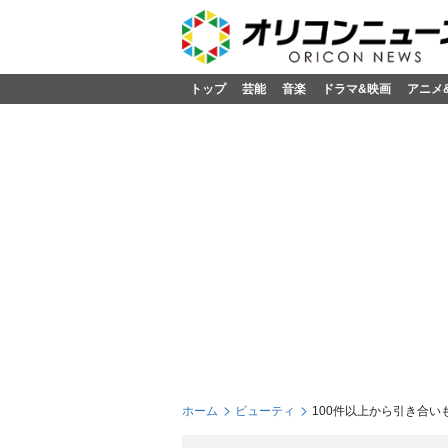
トップ
芸能
音楽
ドラマ&映画
アニメ
ホーム
ビューティ
100件以上から引き合い