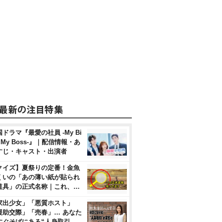
ドラマ『最愛の社員 -My Bi
, My Boss-』｜配信情報・あ
すじ・キャスト・出演者
クイズ】夏祭りの定番！金魚
くいの「あの薄い紙が貼られ
道具」の正式名称｜これ、…
家出少女」「悪質ホスト」
援助交際」「売春」… あなた
すぐそばにある“人身取引…