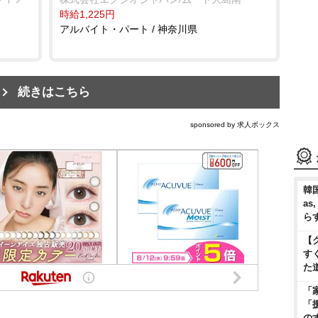
時給1,225円
アルバイト・パート / 神奈川県
続きはこちら
sponsored by 求人ボックス
韓国
as
ら
【
す
た
「
「
の