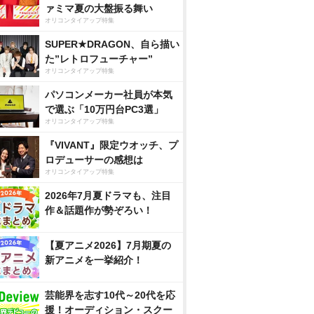
ァミマ夏の大盤振る舞い
オリコンタイアップ特集
SUPER★DRAGON、自ら描い
た”レトロフューチャー”
オリコンタイアップ特集
パソコンメーカー社員が本気
で選ぶ「10万円台PC3選」
オリコンタイアップ特集
『VIVANT』限定ウオッチ、プ
ロデューサーの感想は
オリコンタイアップ特集
2026年7月夏ドラマも、注目
作＆話題作が勢ぞろい！
【夏アニメ2026】7月期夏の
新アニメを一挙紹介！
芸能界を志す10代～20代を応
援！オーディション・スクー