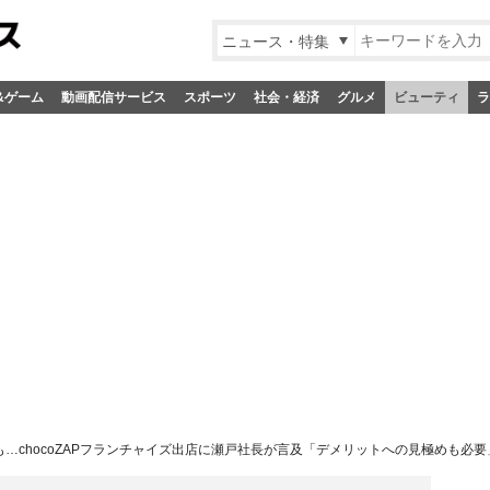
ニュース・特集
&ゲーム
動画配信サービス
スポーツ
社会・経済
グルメ
ビューティ
ラ
も…chocoZAPフランチャイズ出店に瀬戸社長が言及「デメリットへの見極めも必