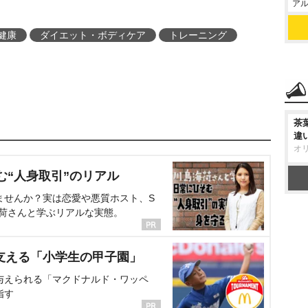
アル
健康
ダイエット・ボディケア
トレーニング
茶
違
オ
む“人身取引”のリアル
ませんか？実は恋愛や悪質ホスト、S
海荷さんと学ぶリアルな実態。
支える「小学生の甲子園」
与えられる「マクドナルド・ワッペ
指す