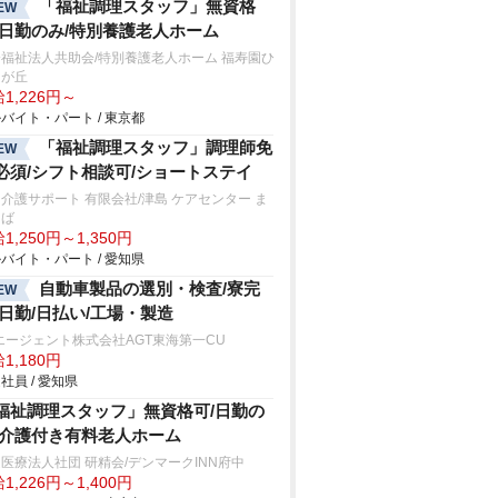
「福祉調理スタッフ」無資格
EW
/日勤のみ/特別養護老人ホーム
福祉法人共助会/特別養護老人ホーム 福寿園ひ
りが丘
1,226円～
バイト・パート / 東京都
「福祉調理スタッフ」調理師免
EW
必須/シフト相談可/ショートステイ
介護サポート 有限会社/津島 ケアセンター ま
ろば
1,250円～1,350円
バイト・パート / 愛知県
自動車製品の選別・検査/寮完
EW
/日勤/日払い/工場・製造
エージェント株式会社AGT東海第一CU
1,180円
社員 / 愛知県
福祉調理スタッフ」無資格可/日勤の
/介護付き有料老人ホーム
医療法人社団 研精会/デンマークINN府中
1,226円～1,400円