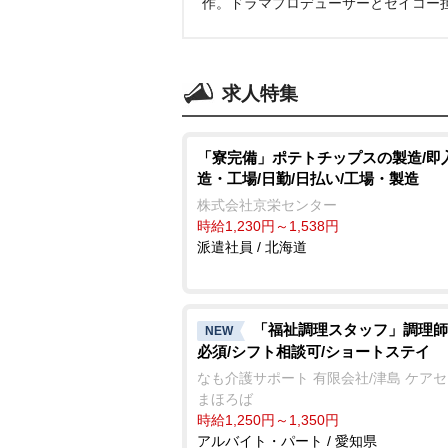
作。ドラマプロデューサーとセイコー
求人特集
「寮完備」ポテトチップスの製造/即
造・工場/日勤/日払い/工場・製造
株式会社京栄センター
時給1,230円～1,538円
派遣社員 / 北海道
「福祉調理スタッフ」調理師
NEW
必須/シフト相談可/ショートステイ
なも介護サポート 有限会社/津島 ケア
まほろば
時給1,250円～1,350円
アルバイト・パート / 愛知県