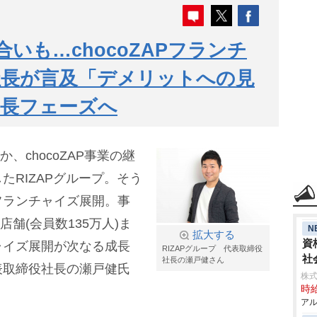
合いも…chocoZAPフランチ
社長が言及「デメリットへの見
成長フェーズへ
、chocoZAP事業の継
たRIZAPグループ。そう
フランチャイズ展開。事
店舗(会員数135万人)ま
N
拡大する
資
ャイズ展開が次なる成長
RIZAPグループ 代表取締役
社
社長の瀬戸健さん
表取締役社長の瀬戸健氏
株式
時給
アル