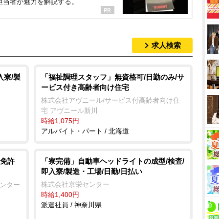
担当者が魅力を解説する。
求人検索
入寮/製
「福祉調理スタッフ」無資格可/日勤のみ/サ
ービス付き高齢者向け住宅
株式会社アヴニール/サービス付高齢者向け住
宅 アヴニール新川
時給1,075円
アルバイト・パート / 北海道
免許
「寮完備」自動車ヘッドライトの成型/検査/
即入寮/製造・工場/日勤/日払い
株式会社京栄センター
センター
時給1,400円
派遣社員 / 神奈川県