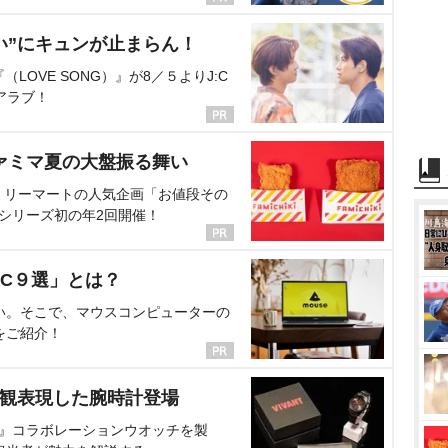
い”にキュンが止まらん！
OVE SONG）』が8／５よりJ:C
アラブ！
ァミマ夏の大盤振る舞い
ミリーマートの人気企画「お値段その
、シリーズ初の年2回開催！
C９選」とは？
い。そこで、マウスコンピューターの
をご紹介！
界観表現した腕時計登場
NT』コラボレーションウオッチを製