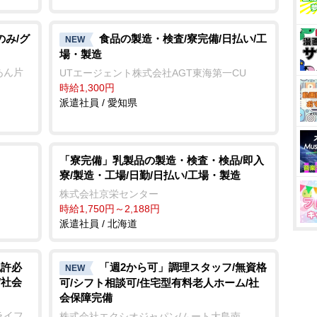
のみ/グ
食品の製造・検査/寮完備/日払い/工
NEW
場・製造
あん片
UTエージェント株式会社AGT東海第一CU
時給1,300円
派遣社員 / 愛知県
「寮完備」乳製品の製造・検査・検品/即入
寮/製造・工場/日勤/日払い/工場・製造
株式会社京栄センター
時給1,750円～2,188円
派遣社員 / 北海道
免許必
「週2から可」調理スタッフ/無資格
NEW
/社会
可/シフト相談可/住宅型有料老人ホーム/社
会保障完備
ライフ
株式会社エクシオジャパン/ムート大島南