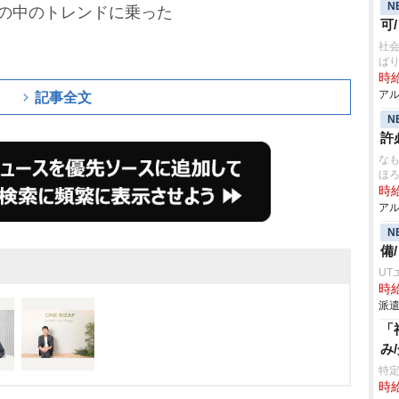
N
の中のトレンドに乗った
可
社会
ば
時給
アル
記事全文
N
許
なも
ほ
時給
アル
N
備
UT
時給
派遣
「
み
特定
時給