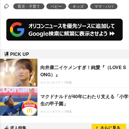
とは…? 「子どもの素直さと想像
育児・子育て
ベビー
キッズ
ママ・パパ
力の豊かさ笑った」とママパパが
語る動画の裏側と、イヤイヤ期に
突入した娘さんの育児について話
を聞いた。
PICK UP
向井康二イケメンすぎ！純愛『（LOVE S
ONG）』
オリコンタイアップ特集
マクドナルドが40年にわたり支える「小学
生の甲子園」
オリコンタイアップ特集
求人特集
さらに見る