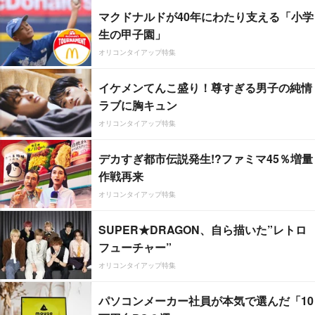
マクドナルドが40年にわたり支える「小学
生の甲子園」
オリコンタイアップ特集
イケメンてんこ盛り！尊すぎる男子の純情
ラブに胸キュン
オリコンタイアップ特集
デカすぎ都市伝説発生!?ファミマ45％増量
作戦再来
オリコンタイアップ特集
SUPER★DRAGON、自ら描いた”レトロ
フューチャー”
オリコンタイアップ特集
パソコンメーカー社員が本気で選んだ「10