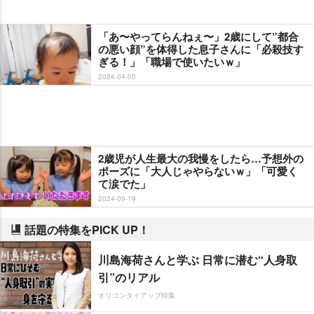
「あ〜やってらんねぇ〜」2歳にして”都合
の悪い顔”を体得した息子さんに「必殺技す
ぎる！」「職場で使いたいｗ」
2024-04-05
2歳児が人生最大の我慢をしたら…予想外の
ポーズに「大人じゃやらないｗ」「可愛く
て涙でた」
2024-09-19
話題の特集をPICK UP！
川島海荷さんと学ぶ 日常に潜む“人身取
引”のリアル
オリコンタイアップ特集