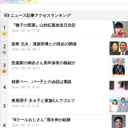
ニュース記事アクセスランキング
『徹子の部屋』山村紅葉放送日決定
1
2026-08-09 17:05
亜希 元夫・清原和博との現在の関係
2
2026-08-08 08:15
投資家の桐谷さん長年保有の株紹介
3
2026-08-09 18:41
林家ペー、パー子との会話は筆談
4
2026-08-10 18:18
東尾理子 夫＆子と家族5人でゴルフ
5
2026-08-10 13:05
“Nクールおじさん”清水伸が結婚
6
2026-08-10 13:17