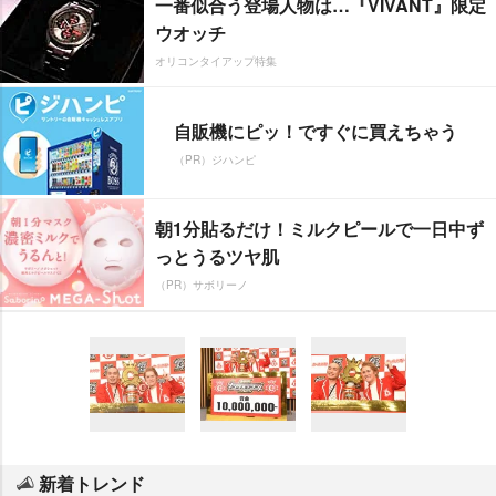
一番似合う登場人物は…『VIVANT』限定
ウオッチ
オリコンタイアップ特集
自販機にピッ！ですぐに買えちゃう
（PR）ジハンピ
朝1分貼るだけ！ミルクピールで一日中ず
っとうるツヤ肌
（PR）サボリーノ
新着トレンド