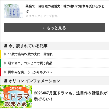
茶葉で一目瞭然の浸透力！味の違いに衝撃を受ける水と
は
オリコンタイアップ特集
もっと見る
今、読まれている記事
15歳で当時27歳の夫に一目惚れ
研ナオコ、コンビニで買う商品
田中みな実、うっかりネタバレ
オリコン インフォメーション
2026年7月夏ドラマも、注目作＆話題作が
勢ぞろい！