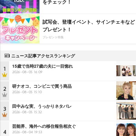
をチェック！
試写会、登壇イベント、サインチェキなど
プレゼント！
プレゼント特集
ニュース記事アクセスランキング
15歳で当時27歳の夫に一目惚れ
1
2026-08-05 16:09
研ナオコ、コンビニで買う商品
2
2026-08-05 15:10
田中みな実、うっかりネタバレ
3
2026-08-05 15:32
芸能界、海外への移住報告相次ぐ
4
2026-08-04 19:53