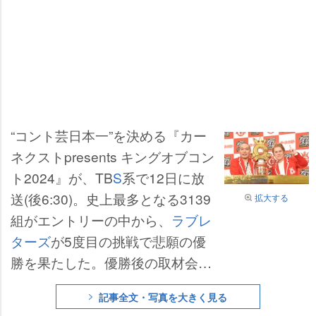
“コント芸日本一”を決める『カー
ネクストpresents キングオブコン
ト2024』が、TB
S
系で12日に放
送(後6:30)。史上最多となる3139
拡大する
組がエントリーの中から、
ラブレ
ターズ
が5度目の挑戦で悲願の優
勝を果たした。優勝後の取材会で
は、涙と笑顔を見せた。
記事全文・写真を大きく見る