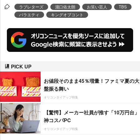
ラブレターズ
溜口佑太朗
お笑い芸人
TBS
バラエティ
キングオブコント
PICK UP
お値段そのまま45％増量！ファミマ夏の大
盤振る舞い
オリコンタイアップ特集
【驚愕】メーカー社員が推す「10万円台」
神コスパPC
オリコンタイアップ特集