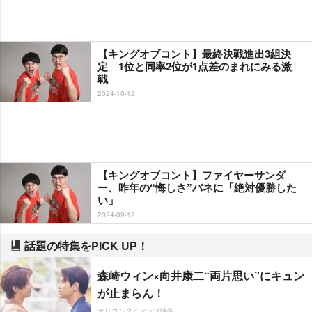
【キングオブコント】最終決戦進出3組決
定 1位と同率2位が1点差のまれにみる激
戦
2024-10-12
【キングオブコント】ファイヤーサンダ
ー、昨年の“悔しさ”バネに「絶対優勝した
い」
2024-09-12
話題の特集をPICK UP！
森崎ウィン×向井康二“両片思い”にキュン
が止まらん！
オリコンタイアップ特集