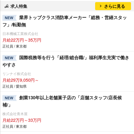
求人特集
さらに見る
業界トップクラス消防車メーカー「総務・営繕スタッ
NEW
フ」/転勤無
日本機械工業株式会社
月給22万円～35万円
正社員 / 東京都
国際税務等を行う「経理/総合職/」福利厚生充実で働き
NEW
すさ
リンナイ株式会社
月給29万9,050円～
正社員 / 愛知県
創業130年以上老舗菓子店の「店舗スタッフ/店長候
NEW
補/」
株式会社青木屋
月給22万円～33万円
正社員 / 東京都