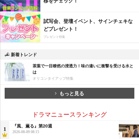
移をチェック！
試写会、登壇イベント、サインチェキな
どプレゼント！
プレゼント特集
新着トレンド
茶葉で一目瞭然の浸透力！味の違いに衝撃を受ける水と
は
オリコンタイアップ特集
もっと見る
ドラマニュースランキング
『風、薫る』第20週
1
2026-08-09 08:15