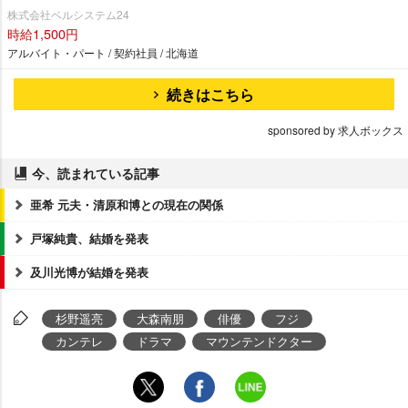
株式会社ベルシステム24
時給1,500円
アルバイト・パート / 契約社員 / 北海道
続きはこちら
sponsored by 求人ボックス
今、読まれている記事
亜希 元夫・清原和博との現在の関係
戸塚純貴、結婚を発表
及川光博が結婚を発表
杉野遥亮
大森南朋
俳優
フジ
カンテレ
ドラマ
マウンテンドクター