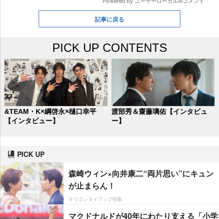
記事に戻る
PICK UP CONTENTS
&TEAM・K×綱啓永×樋口幸平
渡部秀＆齋藤璃佑【インタビュ
【インタビュー】
ー】
PICK UP
森崎ウィン×向井康二“両片思い”にキュン
が止まらん！
オリコンタイアップ特集
マクドナルドが40年にわたり支える「小学