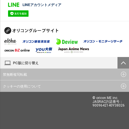
LINEアカウントメディア
PC版に切り替え
禁無断複写転載
クッキーの使用について
© oricon ME inc.
JASRAC許諾番号：
9009642140Y38026