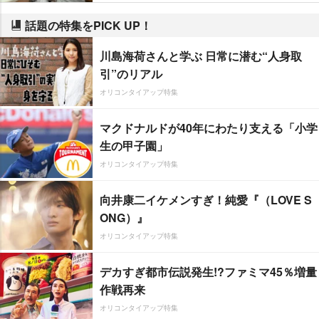
話題の特集をPICK UP！
川島海荷さんと学ぶ 日常に潜む“人身取
引”のリアル
オリコンタイアップ特集
マクドナルドが40年にわたり支える「小学
生の甲子園」
オリコンタイアップ特集
向井康二イケメンすぎ！純愛『（LOVE S
ONG）』
オリコンタイアップ特集
デカすぎ都市伝説発生!?ファミマ45％増量
作戦再来
オリコンタイアップ特集