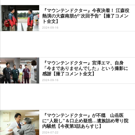
『マウンテンドクター』今夜決着！ 江森役
熱演の大森南朋が“次回予告”【撮了コメン
ト全文】
2024-09-16
『マウンテンドクター』宮澤エマ、自身
「今までありませんでした」という撮影に
感謝【撮了コメント全文】
2024-09-16
『マウンテンドクター』が不穏 山岳医
に“人殺し”＆口止め疑惑…遺族詰め寄り院
内騒然【今夜第3話あらすじ】
2024-07-22