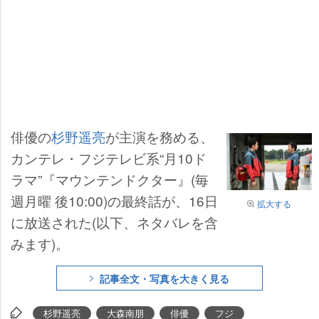
俳優の
杉野遥亮
が主演を務める、
カンテレ・フジテレビ系“月10ド
ラマ”『マウンテンドクター』(毎
週月曜 後10:00)の最終話が、16日
拡大する
に放送された(以下、ネタバレを含
みます)。
記事全文・写真を大きく見る
杉野遥亮
大森南朋
俳優
フジ