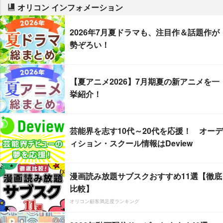
オリコン インフォメーション
2026年7月夏ドラマも、注目作＆話題作が
勢ぞろい！
【夏アニメ2026】7月期夏の新アニメを一
挙紹介！
芸能界を志す10代～20代を応援！ オーデ
ィション・スクール情報はDeview
漫画読み放題サブスクおすすめ11選【徹底
比較】
オリコン顧客満足度ランキング