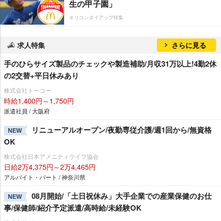
生の甲子園」
オリコンタイアップ特集
求人特集
さらに見る
手のひらサイズ製品のチェックや製造補助/月収31万以上!4勤2休
の2交替+平日休みあり
株式会社トーコー
時給1,400円～1,750円
派遣社員 / 大阪府
リニューアルオープン/夜勤専従介護/週1回から/無資格
NEW
OK
株式会社日本アメニティライフ協会
日給2万4,375円～2万4,465円
アルバイト・パート / 神奈川県
08月開始/「土日祝休み」大手企業での産業保健のお仕
NEW
事/保健師/紹介予定派遣/高時給/未経験OK