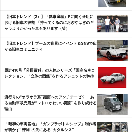
【旧車トレンド（2）】「愛車遍歴」Pに聞く番組に
おける旧車の役割 「持ってくるのにおぎやはぎのギ
ャラよりかかった車もあります（笑）」
【旧車トレンド】ブームの背景にイベント＆SNSで広
がる旧車コミュニティ
累計410号「分冊百科」の人気シリーズ「国産名車コ
レクション」 “立体の図鑑”を作るアシェットの矜持
流行りの“オラオラ系”顔面へのアンチテーゼ？ あ
る自動車販売店が“レトロかわいい顔面”を作り続ける
理由
「昭和の車両基地」「ガンプラボトルシップ」制作者
が明かす“苦闘”の先にある“カタルシス”