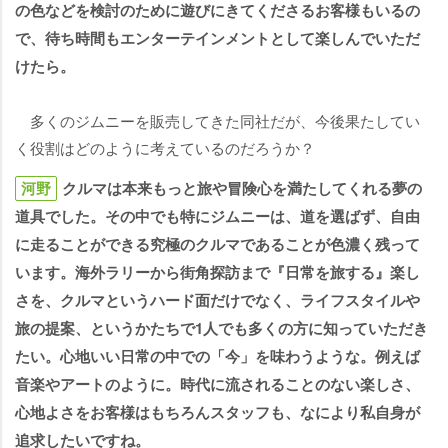
の色などを検討のために遊びにきてくださるお客様もいるの
で、待ち時間もエンターテインメントとして楽しんでいただ
けたら。
多くのジムニーを販売してきた同社だが、今後果たしてい
く役割はどのように考えているのだろうか？
河野
クルマは本来もっと旅や冒険心を満たしてくれる夢の
道具でした。その中でも特にジムニーは、道を選ばず、自由
に走ることができる究極のクルマであることが色濃く残って
います。海外ラリーから街角探訪まで『日常を旅する』楽し
さを、クルマというハード面だけでなく、ライフスタイル
旅の提案、というかたちで1人でも多くの方に知っていただき
たい。心地いい日常の中での「今」を味わうような。例えば
音楽やアートのように。時代に流されることのない楽しさ、
心地よさをお客様はもちろんスタッフも、なにより私自身が
追求したいですね。