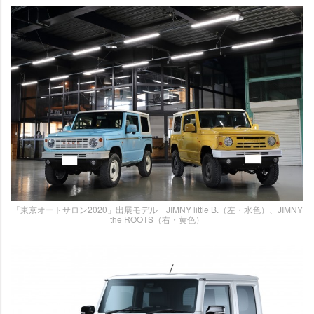
「東京オートサロン2020」出展モデル JIMNY little B.（左・水色）、JIMNY
the ROOTS（右・黄色）