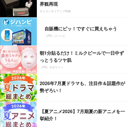
界観再現
オリコンタイアップ特集
自販機にピッ！ですぐに買えちゃう
（PR）ジハンピ
朝1分貼るだけ！ミルクピールで一日中ず
っとうるツヤ肌
（PR）サボリーノ
2026年7月夏ドラマも、注目作＆話題作が
勢ぞろい！
【夏アニメ2026】7月期夏の新アニメを一
挙紹介！