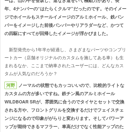
ーは、山の中を登坂し、道なき道をいく機動力があり、長
年、4ナンバーの“はたらくクルマ”だったのです。そのイメー
ジでホイールもスチールイメージのアルミホイール、鉄バン
パーをイメージした前後バンパーやリアラダーなど、かつて
の四駆にすべてが回帰したイメージが浮かびました。
新型発売から1年半が経過し、さまざまなパーツやコンプリ
ートカー（店舗オリジナルのカスタムを施してある車）も生
まれるなか、ここまで納車されたユーザーには、どんなカス
タムが人気なのだろうか？
河野
ノーマルの状態でもカッコいいので、比較的ライトな
カスタムの方が多いですね。鉄チン風のアルミホイール
WILDBOAR SRが、雰囲気に合うのでタイヤとセットで交換
される方や、フロントグリルを交換するだけでフェイスチェ
ンジになるので印象ががらりと変わります。そしてパワーア
ップが期待できるマフラー、車高だけでなく性能アップのた