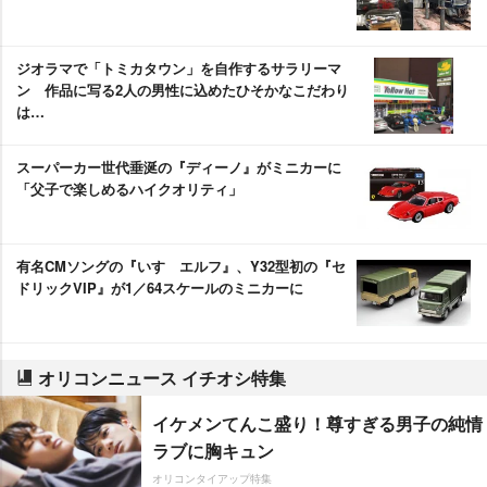
ジオラマで「トミカタウン」を自作するサラリーマ
ン 作品に写る2人の男性に込めたひそかなこだわり
は…
スーパーカー世代垂涎の『ディーノ』がミニカーに
「父子で楽しめるハイクオリティ」
有名CMソングの『いすゞエルフ』、Y32型初の『セ
ドリックVIP』が1／64スケールのミニカーに
オリコンニュース イチオシ特集
イケメンてんこ盛り！尊すぎる男子の純情
ラブに胸キュン
オリコンタイアップ特集