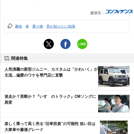
提供元：
趣味
車
乗り物
男が知りたい知識
関連特集
人気沸騰の新型ジムニー、カスタムは「かわいく」が
主流…偏愛のワケを専門店に直撃
迷走か？英断か？『いすゞのトラック』CMソングに
異変
楽しく乗って高く売る“旧車投資”の可能性 狙い目は
大衆車や廉価グレード