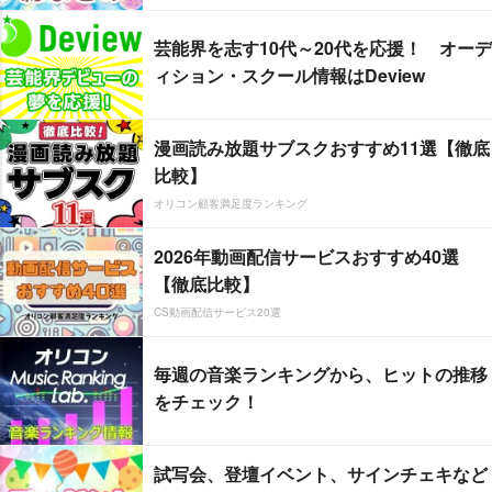
芸能界を志す10代～20代を応援！ オーデ
ィション・スクール情報はDeview
漫画読み放題サブスクおすすめ11選【徹底
比較】
オリコン顧客満足度ランキング
2026年動画配信サービスおすすめ40選
【徹底比較】
CS動画配信サービス20選
毎週の音楽ランキングから、ヒットの推移
をチェック！
試写会、登壇イベント、サインチェキなど