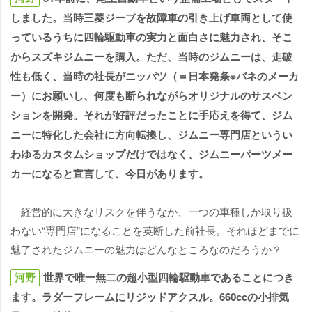
しました。当時三菱ジープを故障車の引き上げ車両として使
っているうちに四輪駆動車の実力と面白さに魅力され、そこ
からスズキジムニーを購入。ただ、当時のジムニーは、走破
性も低く、当時の社長がニッパツ（＝日本発条※バネのメーカ
ー）にお願いし、何度も断られながらオリジナルのサスペン
ションを開発。それが好評だったことに手応えを得て、ジム
ニーに特化した会社に方向転換し、ジムニー専門店というい
わゆるカスタムショップだけではなく、ジムニーパーツメー
カーになると宣言して、今日があります。
経営的に大きなリスクを伴うなか、一つの車種しか取り扱
わない“専門店”になることを英断した前社長。それほどまでに
魅了されたジムニーの魅力はどんなところなのだろうか？
河野
世界で唯一無二の超小型四輪駆動車であることにつき
ます。ラダーフレームにリジッドアクスル。660ccの小排気