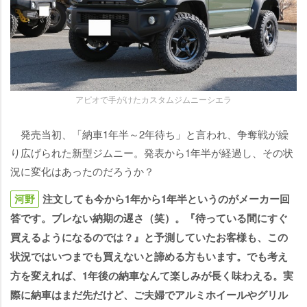
アピオで手がけたカスタムジムニーシエラ
発売当初、「納車1年半～2年待ち」と言われ、争奪戦が繰
り広げられた新型ジムニー。発表から1年半が経過し、その状
況に変化はあったのだろうか？
河野
注文しても今から1年から1年半というのがメーカー回
答です。ブレない納期の遅さ（笑）。『待っている間にすぐ
買えるようになるのでは？』と予測していたお客様も、この
状況ではいつまでも買えないと諦める方もいます。でも考え
方を変えれば、1年後の納車なんて楽しみが長く味わえる。実
際に納車はまだ先だけど、ご夫婦でアルミホイールやグリル