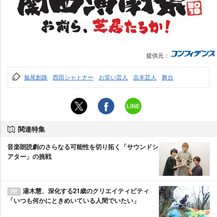
提供元：
板尾創路
西田シャトナー
お笑い芸人
吉本芸人
舞台
関連特集
音楽朗読劇のさらなる可能性を切り拓く「サウンドシ
アター」の挑戦
湯木慧、深化する21歳のクリエイティビティ
「いつも何かにときめいている人間でいたい」