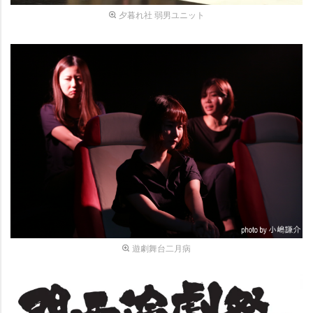
夕暮れ社 弱男ユニット
遊劇舞台二月病