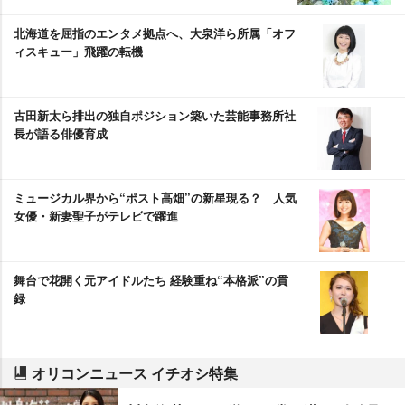
北海道を屈指のエンタメ拠点へ、大泉洋ら所属「オフ
ィスキュー」飛躍の転機
古田新太ら排出の独自ポジション築いた芸能事務所社
長が語る俳優育成
ミュージカル界から“ポスト高畑”の新星現る？ 人気
女優・新妻聖子がテレビで躍進
舞台で花開く元アイドルたち 経験重ね“本格派”の貫
録
オリコンニュース イチオシ特集