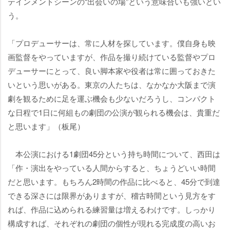
テインメントシーンの“出会いの場”という意味合いも強いとい
う。
「プロデューサーは、常に人材を探しています。僕自身も映
画監督をやっていますが、作品を撮り続けている監督やプロ
デューサーにとって、良い脚本家や役者は常に囲っておきた
いという思いがある。東京の人たちは、なかなか大阪まで演
劇を観るために足を運ぶ機会も少ないだろうし、コンパクト
な日程で1日に何組もの劇団の公演が観られる機会は、貴重だ
と思います」（板尾）
本公演における1劇団45分という持ち時間について、西田は
「作・演出をやっている人間からすると、ちょうどいい時間
だと思います。もちろん2時間の作品に比べると、45分で到達
できる深さには限界がありますが、稽古時間という見方をす
れば、作品に込められる練習量は増えるわけです。しっかり
構成すれば、それぞれの劇団の個性が現れる完成度の高いお