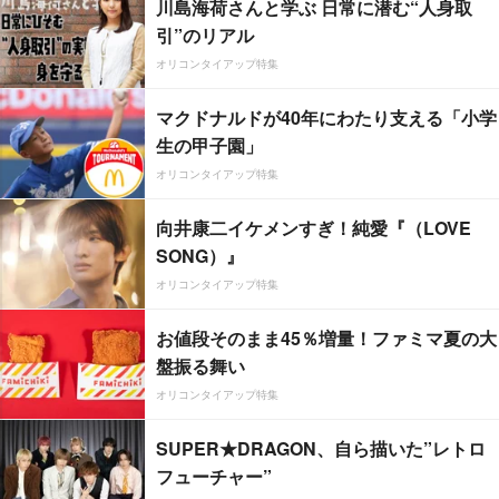
川島海荷さんと学ぶ 日常に潜む“人身取
引”のリアル
オリコンタイアップ特集
マクドナルドが40年にわたり支える「小学
生の甲子園」
オリコンタイアップ特集
向井康二イケメンすぎ！純愛『（LOVE
SONG）』
オリコンタイアップ特集
お値段そのまま45％増量！ファミマ夏の大
盤振る舞い
オリコンタイアップ特集
SUPER★DRAGON、自ら描いた”レトロ
フューチャー”