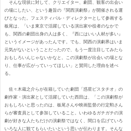
そんな現状に対して、クリエイター、劇団、観客の出会い
の場にしたい、という趣旨の『関西演劇祭』が開催される運
びとなった。フェスティバル・ディレクターとして参画する
板尾は、「いま東京で活躍している演出家や役者のなかで
も、関西の劇団出身の人は多く、『西にはいい人材が多い』
というイメージがあったんです。でも、関西の演劇界はいま
元気がないということだったので、もう一度注目してみたら
おもしろいんじゃないかなと。この演劇祭が出会いの場とな
り、仕事が広がっていってほしい」と賛同した理由を述べ
る。
佐々木蔵之介らが在籍していた劇団「惑星ピスタチオ」の
劇作家・演出家として活躍していた西田は、「この演劇祭が
おもしろいと思ったのは、板尾さんや映画監督の行定勲さん
らが審査員として参加していること。いわゆるガチガチの演
劇が好きな人たちだけの演劇祭ではなく、間口を広げていろ
いろな人に観てもらいたいという思いが伝わります。そんな