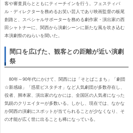
客や審査員らとともにティーチインを行う。フェスティバ
ル・ディレクターを務めるお笑い芸人であり映画監督の板尾
創路と、スペシャルサポーターを務める劇作家・演出家の西
田シャトナーに、関西から演劇シーンに新たな風を吹き込む
本演劇祭のねらいを聞いた。
間口を広げた、観客との距離が近い演劇
祭
80年～90年代にかけて、関西には「そとばこまち」「劇団
☆新感線」「惑星ピスタチオ」など人気劇団が多数存在し、
役者、脚本家、演出家のなかには、全国区の人気者になった
気鋭のクリエイターが多数いる。しかし、現在では、なかな
か関西の演劇にスポットが当てられることが少なくなり、そ
の才能が広く世に出ることも稀になっている。